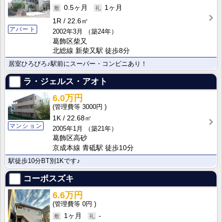
0.5ヶ月
1ヶ月
1R
22.6㎡
アパート
2002年3月
（築24年）
葛飾区柴又
北総線 新柴又駅 徒歩8分
居室ひろびろ♪駅前にスーパー・コンビニあり！
ラ・ジェルス・アオト
6.0万円
3000円
1K
22.68㎡
マンション
2005年1月
（築21年）
葛飾区高砂
京成本線 青砥駅 徒歩10分
駅徒歩10分BT別1Kです♪
コーポスズキ
6.6万円
0円
1ヶ月
-