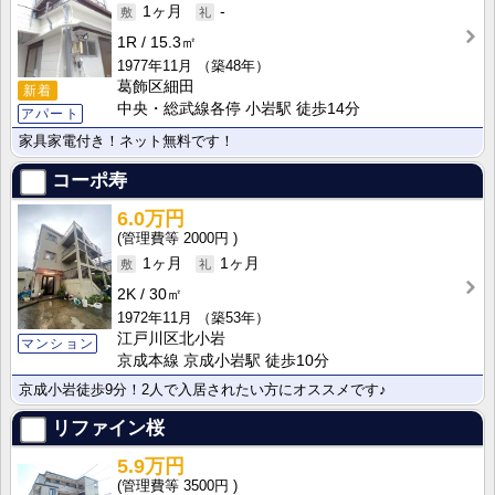
1ヶ月
-
1R
15.3㎡
1977年11月
（築48年）
葛飾区細田
新着
中央・総武線各停 小岩駅 徒歩14分
アパート
家具家電付き！ネット無料です！
コーポ寿
6.0万円
2000円
1ヶ月
1ヶ月
2K
30㎡
1972年11月
（築53年）
江戸川区北小岩
マンション
京成本線 京成小岩駅 徒歩10分
京成小岩徒歩9分！2人で入居されたい方にオススメです♪
リファイン桜
5.9万円
3500円