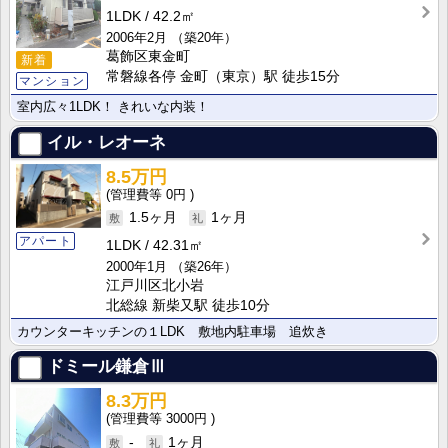
1LDK
42.2㎡
2006年2月
（築20年）
葛飾区東金町
新着
常磐線各停 金町（東京）駅 徒歩15分
マンション
室内広々1LDK！ きれいな内装！
イル・レオーネ
8.5万円
0円
1.5ヶ月
1ヶ月
アパート
1LDK
42.31㎡
2000年1月
（築26年）
江戸川区北小岩
北総線 新柴又駅 徒歩10分
カウンターキッチンの１LDK 敷地内駐車場 追炊き
ドミール鎌倉Ⅲ
8.3万円
3000円
-
1ヶ月