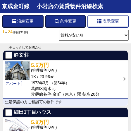
京成金町線 小岩店の賃貸物件沿線検索
沿線変更
条件変更
表示変更
1
24
～
件目
(31件)
↓チェックしてお問合せ
静文荘
5.5万円
0円
1K
23.96㎡
1972年3月
（築54年）
アパート
葛飾区南水元
常磐線各停 金町（東京）駅 徒歩20分
生活保護の方ご相談可の物件です
細田1丁目ハウス
5.8万円
0円