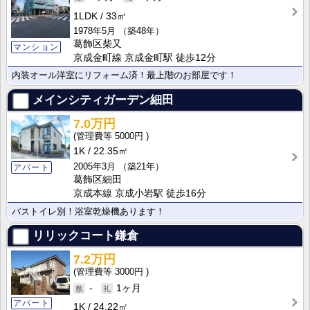
1LDK
33㎡
1978年5月
（築48年）
葛飾区柴又
マンション
京成金町線 京成金町駅 徒歩12分
内装オール洋室にリフォーム済！最上階のお部屋です！
メインシティガーデン細田
7.0万円
5000円
1K
22.35㎡
2005年3月
（築21年）
アパート
葛飾区細田
京成本線 京成小岩駅 徒歩16分
バストイレ別！浴室乾燥機あります！
リリックコート鎌倉
7.2万円
3000円
-
1ヶ月
アパート
1K
24.22㎡