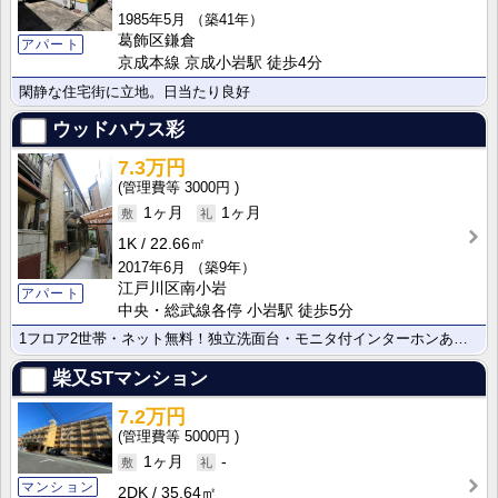
1985年5月
（築41年）
葛飾区鎌倉
アパート
京成本線 京成小岩駅 徒歩4分
閑静な住宅街に立地。日当たり良好
ウッドハウス彩
7.3万円
3000円
1ヶ月
1ヶ月
1K
22.66㎡
2017年6月
（築9年）
江戸川区南小岩
アパート
中央・総武線各停 小岩駅 徒歩5分
1フロア2世帯・ネット無料！独立洗面台・モニタ付インターホンあり(^^)
柴又STマンション
7.2万円
5000円
1ヶ月
-
マンション
2DK
35.64㎡