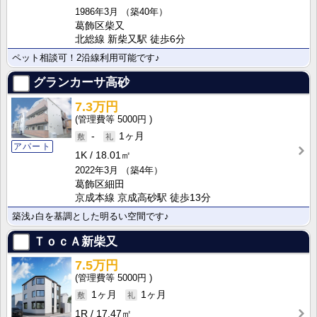
1986年3月
（築40年）
葛飾区柴又
北総線 新柴又駅 徒歩6分
ペット相談可！2沿線利用可能です♪
グランカーサ高砂
7.3万円
5000円
-
1ヶ月
アパート
1K
18.01㎡
2022年3月
（築4年）
葛飾区細田
京成本線 京成高砂駅 徒歩13分
築浅♪白を基調とした明るい空間です♪
ＴｏｃＡ新柴又
7.5万円
5000円
1ヶ月
1ヶ月
1R
17.47㎡