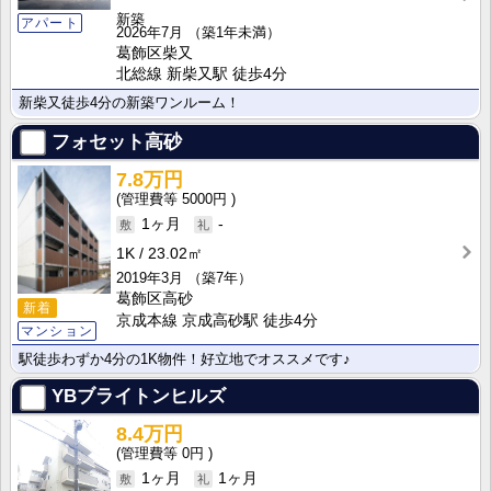
新築
アパート
2026年7月
（築1年未満）
葛飾区柴又
北総線 新柴又駅 徒歩4分
新柴又徒歩4分の新築ワンルーム！
フォセット高砂
7.8万円
5000円
1ヶ月
-
1K
23.02㎡
2019年3月
（築7年）
葛飾区高砂
新着
京成本線 京成高砂駅 徒歩4分
マンション
駅徒歩わずか4分の1K物件！好立地でオススメです♪
YBブライトンヒルズ
8.4万円
0円
1ヶ月
1ヶ月