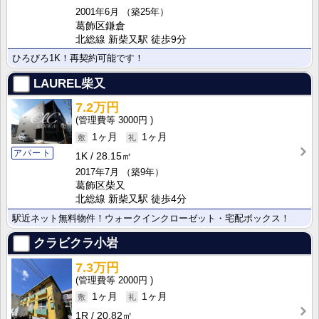
2001年6月
（築25年）
葛飾区鎌倉
北総線 新柴又駅 徒歩9分
ひろびろ1K！再契約可能です！
LAUREL柴又
7.2万円
3000円
1ヶ月
1ヶ月
アパート
1K
28.15㎡
2017年7月
（築9年）
葛飾区柴又
北総線 新柴又駅 徒歩4分
駅近ネット無料物件！ウォークインクローゼット・宅配ボックス！
クラビクラ小岩
7.3万円
2000円
1ヶ月
1ヶ月
1R
20.82㎡