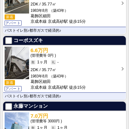
2DK
35.77㎡
1983年8月
（築43年）
葛飾区細田
新着
京成本線 京成高砂駅 徒歩15分
アパート
バストイレ別♪都市ガスで経済的♪
コーポスズキ
6.6万円
0円
1ヶ月
-
2DK
35.77㎡
1983年8月
（築43年）
葛飾区細田
新着
京成本線 京成高砂駅 徒歩15分
アパート
バストイレ別♪都市ガスで経済的♪
永藤マンション
7.0万円
3000円
1ヶ月
1ヶ月