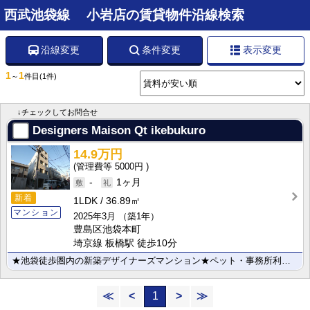
西武池袋線 小岩店の賃貸物件沿線検索
沿線変更
条件変更
表示変更
1
1
～
件目
(1件)
↓チェックしてお問合せ
Designers Maison Qt ikebukuro
14.9万円
5000円
-
1ヶ月
新着
1LDK
36.89㎡
マンション
2025年3月
（築1年）
豊島区池袋本町
埼京線 板橋駅 徒歩10分
★池袋徒歩圏内の新築デザイナーズマンション★ペット・事務所利用相談可能★
≪
<
1
>
≫