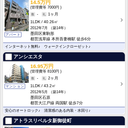
14.5万円
7000円
-
1ヶ月
1LDK
40.26㎡
2012年7月
（築14年）
墨田区東駒形
アパート
都営浅草線 本所吾妻橋駅 徒歩6分
インターネット無料♪ ウォークインクローゼット♪
アンシエスタ
16.95万円
8100円
-
2ヶ月
1LDK
43.2㎡
マンション
2012年5月
（築14年）
墨田区石原
都営大江戸線 両国駅 徒歩7分
安心のオートロック♪ 清潔感のある内装・水回り♪
アトラスリベルタ新御徒町