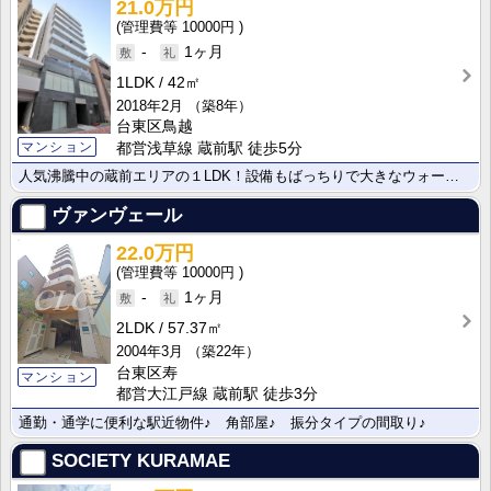
21.0万円
10000円
-
1ヶ月
1LDK
42㎡
2018年2月
（築8年）
台東区鳥越
マンション
都営浅草線 蔵前駅 徒歩5分
人気沸騰中の蔵前エリアの１LDK！設備もばっちりで大きなウォークインクローゼットが魅力的です！
ヴァンヴェール
22.0万円
10000円
-
1ヶ月
2LDK
57.37㎡
2004年3月
（築22年）
台東区寿
マンション
都営大江戸線 蔵前駅 徒歩3分
通勤・通学に便利な駅近物件♪ 角部屋♪ 振分タイプの間取り♪
SOCIETY KURAMAE