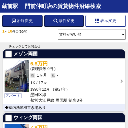
蔵前駅 門前仲町店の賃貸物件沿線検索
沿線変更
条件変更
表示変更
1
10
～
件目
(10件)
↓チェックしてお問合せ
メゾン両国
6.8万円
0円
1ヶ月
-
1K
17㎡
1998年12月
（築27年）
墨田区緑
アパート
都営大江戸線 両国駅 徒歩8分
◆室内洗濯機置き場あり
ウィング両国
7.9万円