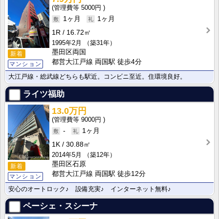
5000円
1ヶ月
1ヶ月
1R
16.72㎡
1995年2月
（築31年）
墨田区両国
新着
都営大江戸線 両国駅 徒歩4分
マンション
大江戸線・総武線どちらも駅近。コンビニ至近。住環境良好。
ライツ福助
13.0万円
9000円
-
1ヶ月
1K
30.88㎡
2014年5月
（築12年）
墨田区石原
新着
都営大江戸線 両国駅 徒歩12分
マンション
安心のオートロック♪ 設備充実♪ インターネット無料♪
ペーシェ・スシーナ