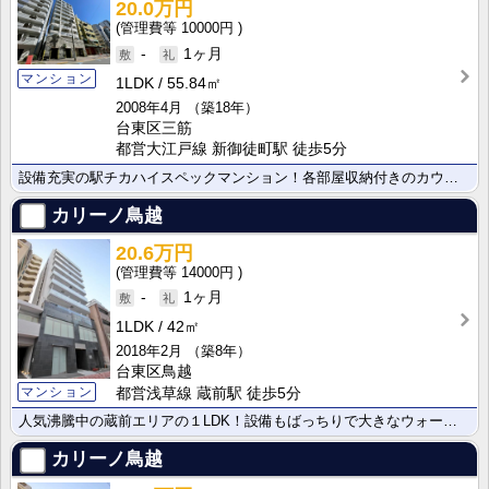
20.0万円
10000円
-
1ヶ月
マンション
1LDK
55.84㎡
2008年4月
（築18年）
台東区三筋
都営大江戸線 新御徒町駅 徒歩5分
設備充実の駅チカハイスペックマンション！各部屋収納付きのカウンターキッチン付き２LDK！南西角部屋で･･･
カリーノ鳥越
20.6万円
14000円
-
1ヶ月
1LDK
42㎡
2018年2月
（築8年）
台東区鳥越
マンション
都営浅草線 蔵前駅 徒歩5分
人気沸騰中の蔵前エリアの１LDK！設備もばっちりで大きなウォークインクローゼットが魅力的です！
カリーノ鳥越