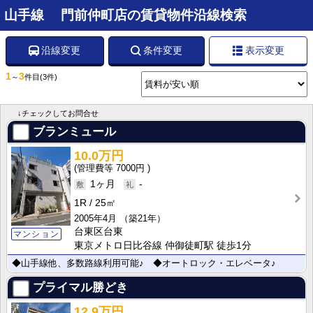
山手線 門前仲町店の賃貸物件沿線検索
沿線変更
条件変更
表示変更
1
3
～
件目
(3件)
↓チェックしてお問合せ
ブランミュール
10.0万円
7000円
1ヶ月
-
1R
25㎡
2005年4月
（築21年）
台東区台東
マンション
東京メトロ日比谷線 仲御徒町駅 徒歩1分
◆山手線他、多数路線利用可能♪ ◆オートロック・エレベータ♪
プライマル勝どき
12.9万円