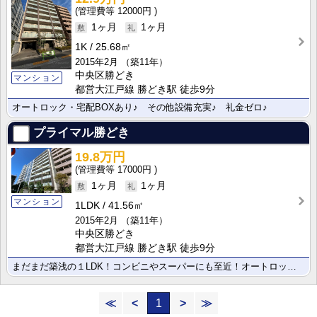
12000円
1ヶ月
1ヶ月
1K
25.68㎡
2015年2月
（築11年）
中央区勝どき
マンション
都営大江戸線 勝どき駅 徒歩9分
オートロック・宅配BOXあり♪ その他設備充実♪ 礼金ゼロ♪
プライマル勝どき
19.8万円
17000円
1ヶ月
1ヶ月
マンション
1LDK
41.56㎡
2015年2月
（築11年）
中央区勝どき
都営大江戸線 勝どき駅 徒歩9分
まだまだ築浅の１LDK！コンビニやスーパーにも至近！オートロック・浴室乾燥機・宅配BOXももちろん完･･･
≪
<
1
>
≫