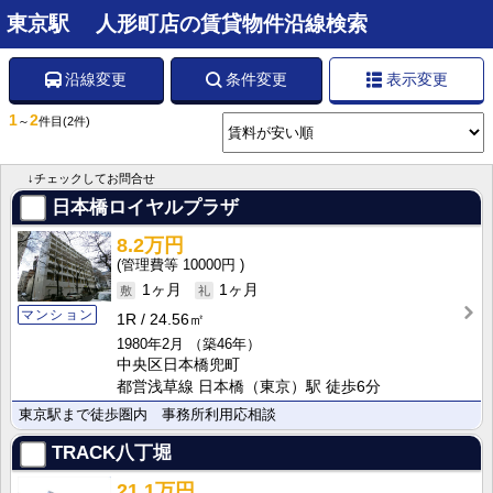
東京駅 人形町店の賃貸物件沿線検索
沿線変更
条件変更
表示変更
1
2
～
件目
(2件)
↓チェックしてお問合せ
日本橋ロイヤルプラザ
8.2万円
10000円
1ヶ月
1ヶ月
マンション
1R
24.56㎡
1980年2月
（築46年）
中央区日本橋兜町
都営浅草線 日本橋（東京）駅 徒歩6分
東京駅まで徒歩圏内 事務所利用応相談
TRACK八丁堀
21.1万円