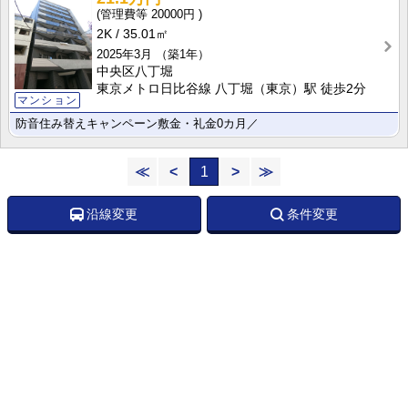
20000円
2K
35.01㎡
2025年3月
（築1年）
中央区八丁堀
東京メトロ日比谷線 八丁堀（東京）駅 徒歩2分
マンション
防音住み替えキャンペーン敷金・礼金0カ月／
≪
<
1
>
≫
沿線変更
条件変更