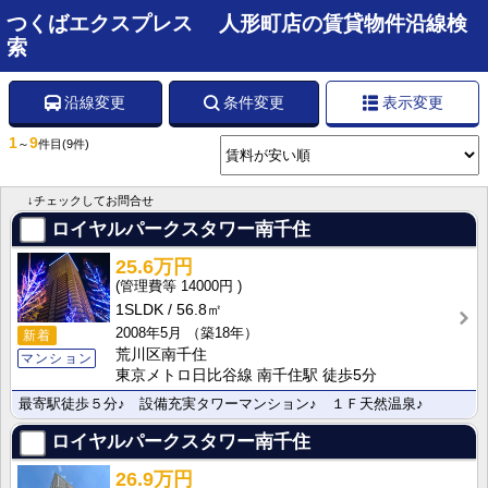
つくばエクスプレス 人形町店の賃貸物件沿線検
索
沿線変更
条件変更
表示変更
1
9
～
件目
(9件)
↓チェックしてお問合せ
ロイヤルパークスタワー南千住
25.6万円
14000円
1SLDK
56.8㎡
2008年5月
（築18年）
新着
荒川区南千住
マンション
東京メトロ日比谷線 南千住駅 徒歩5分
最寄駅徒歩５分♪ 設備充実タワーマンション♪ １Ｆ天然温泉♪
ロイヤルパークスタワー南千住
26.9万円