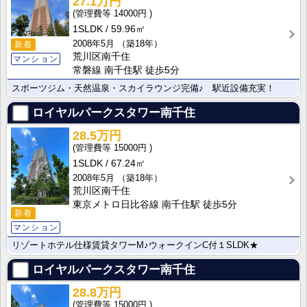
27.1万円
14000円
1SLDK
59.96㎡
2008年5月
（築18年）
新着
荒川区南千住
マンション
常磐線 南千住駅 徒歩5分
スポーツジム・天然温泉・スカイラウンジ完備♪ 駅近設備充実！
ロイヤルパークスタワー南千住
28.5万円
15000円
1SLDK
67.24㎡
2008年5月
（築18年）
荒川区南千住
東京メトロ日比谷線 南千住駅 徒歩5分
新着
マンション
リゾートホテル仕様賃貸タワーM♪ウォークインC付１SLDK★
ロイヤルパークスタワー南千住
28.8万円
15000円