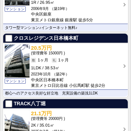
1R
26.95㎡
2006年9月
（築19年）
マンション
中央区銀座
東京メトロ銀座線 銀座駅 徒歩5分
タワー型マンション♪インターネット無料♪
クロスレジデンス日本橋本町
20.5万円
15000円
1ヶ月
1ヶ月
1LDK
38.53㎡
2023年10月
（築2年）
中央区日本橋本町
マンション
東京メトロ日比谷線 小伝馬町駅 徒歩2分
都心へのアクセス良好な好立地 充実設備の築浅1LDK
TRACK八丁堀
21.1万円
20000円
2K
35.01㎡