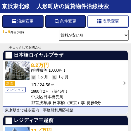
京浜東北線 人形町店の賃貸物件沿線検索
沿線変更
条件変更
表示変更
1
9
～
件目
(9件)
↓チェックしてお問合せ
日本橋ロイヤルプラザ
8.2万円
10000円
1ヶ月
1ヶ月
新着
1R
24.56㎡
マンション
1980年2月
（築46年）
中央区日本橋兜町
都営浅草線 日本橋（東京）駅 徒歩6分
東京駅まで徒歩圏内 事務所利用応相談
レジディア三越前
11.7万円