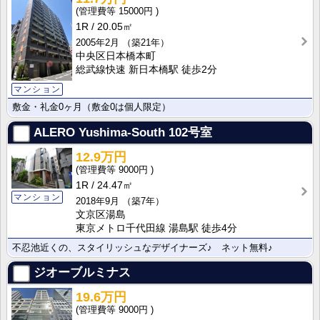
15000円
1R
20.05㎡
2005年2月
（築21年）
中央区日本橋本町
総武線快速 新日本橋駅 徒歩2分
マンション
敷金・礼金0ヶ月（敷金0は個人限定）
ALERO Yushima-South
102号室
12.9万円
9000円
1R
24.47㎡
マンション
2018年9月
（築7年）
文京区湯島
東京メトロ千代田線 湯島駅 徒歩4分
不忍池近くの、スタイリッシュなデザイナーズ♪ ネット無料♪
ジオーブルミナス
19.6万円
9000円