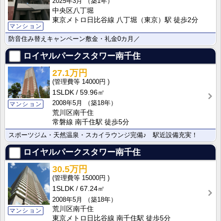
2025年3月
（築1年）
中央区八丁堀
東京メトロ日比谷線 八丁堀（東京）駅 徒歩2分
マンション
防音住み替えキャンペーン敷金・礼金0カ月／
ロイヤルパークスタワー南千住
27.1万円
14000円
1SLDK
59.96㎡
2008年5月
（築18年）
マンション
荒川区南千住
常磐線 南千住駅 徒歩5分
スポーツジム・天然温泉・スカイラウンジ完備♪ 駅近設備充実！
ロイヤルパークスタワー南千住
30.5万円
15000円
1SLDK
67.24㎡
2008年5月
（築18年）
荒川区南千住
マンション
東京メトロ日比谷線 南千住駅 徒歩5分