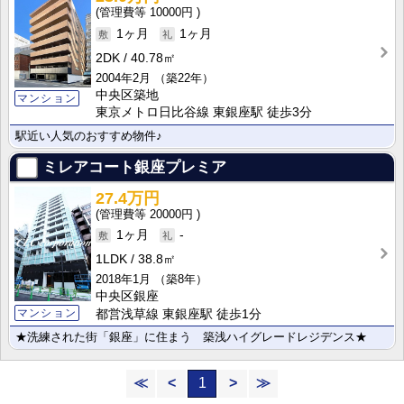
10000円
1ヶ月
1ヶ月
2DK
40.78㎡
2004年2月
（築22年）
中央区築地
マンション
東京メトロ日比谷線 東銀座駅 徒歩3分
駅近い人気のおすすめ物件♪
ミレアコート銀座プレミア
27.4万円
20000円
1ヶ月
-
1LDK
38.8㎡
2018年1月
（築8年）
中央区銀座
マンション
都営浅草線 東銀座駅 徒歩1分
★洗練された街「銀座」に住まう 築浅ハイグレードレジデンス★
≪
<
1
>
≫