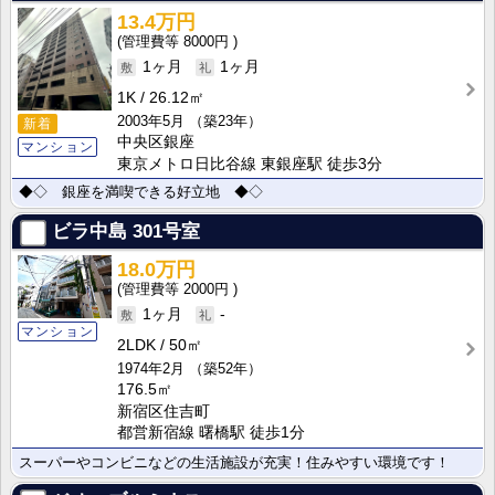
13.4万円
8000円
1ヶ月
1ヶ月
1K
26.12㎡
2003年5月
（築23年）
新着
中央区銀座
マンション
東京メトロ日比谷線 東銀座駅 徒歩3分
◆◇ 銀座を満喫できる好立地 ◆◇
ビラ中島
301号室
18.0万円
2000円
1ヶ月
-
マンション
2LDK
50㎡
1974年2月
（築52年）
176.5㎡
新宿区住吉町
都営新宿線 曙橋駅 徒歩1分
スーパーやコンビニなどの生活施設が充実！住みやすい環境です！