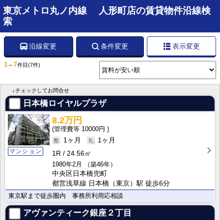
東京メトロ丸ノ内線 人形町店の賃貸物件沿線検
索
沿線変更
条件変更
表示変更
1
7
～
件目
(7件)
↓チェックしてお問合せ
日本橋ロイヤルプラザ
8.2万円
10000円
1ヶ月
1ヶ月
マンション
1R
24.56㎡
1980年2月
（築46年）
中央区日本橋兜町
都営浅草線 日本橋（東京）駅 徒歩6分
東京駅まで徒歩圏内 事務所利用応相談
アヴァンティーク銀座２丁目