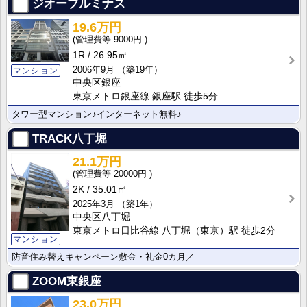
ジオーブルミナス
19.6万円
9000円
1R
26.95㎡
2006年9月
（築19年）
マンション
中央区銀座
東京メトロ銀座線 銀座駅 徒歩5分
タワー型マンション♪インターネット無料♪
TRACK八丁堀
21.1万円
20000円
2K
35.01㎡
2025年3月
（築1年）
中央区八丁堀
東京メトロ日比谷線 八丁堀（東京）駅 徒歩2分
マンション
防音住み替えキャンペーン敷金・礼金0カ月／
ZOOM東銀座
23.0万円