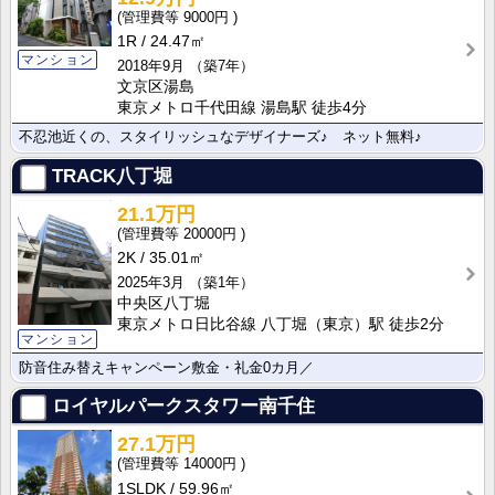
9000円
1R
24.47㎡
マンション
2018年9月
（築7年）
文京区湯島
東京メトロ千代田線 湯島駅 徒歩4分
不忍池近くの、スタイリッシュなデザイナーズ♪ ネット無料♪
TRACK八丁堀
21.1万円
20000円
2K
35.01㎡
2025年3月
（築1年）
中央区八丁堀
東京メトロ日比谷線 八丁堀（東京）駅 徒歩2分
マンション
防音住み替えキャンペーン敷金・礼金0カ月／
ロイヤルパークスタワー南千住
27.1万円
14000円
1SLDK
59.96㎡