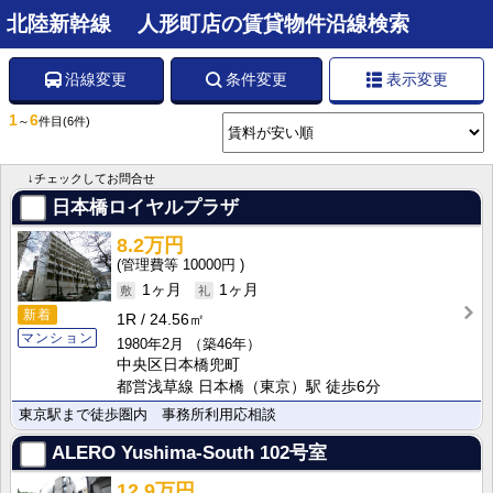
北陸新幹線 人形町店の賃貸物件沿線検索
沿線変更
条件変更
表示変更
1
6
～
件目
(6件)
↓チェックしてお問合せ
日本橋ロイヤルプラザ
8.2万円
10000円
1ヶ月
1ヶ月
新着
1R
24.56㎡
マンション
1980年2月
（築46年）
中央区日本橋兜町
都営浅草線 日本橋（東京）駅 徒歩6分
東京駅まで徒歩圏内 事務所利用応相談
ALERO Yushima-South
102号室
12.9万円