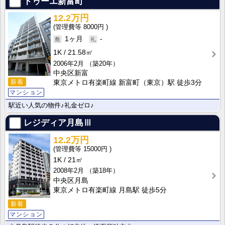
ドゥーエ新富町
12.2万円
8000円
1ヶ月
-
1K
21.58㎡
2006年2月
（築20年）
中央区新富
新着
東京メトロ有楽町線 新富町（東京）駅 徒歩3分
マンション
駅近い人気の物件♪礼金ゼロ♪
レジディア月島Ⅲ
12.2万円
15000円
1K
21㎡
2008年2月
（築18年）
中央区月島
東京メトロ有楽町線 月島駅 徒歩5分
新着
マンション