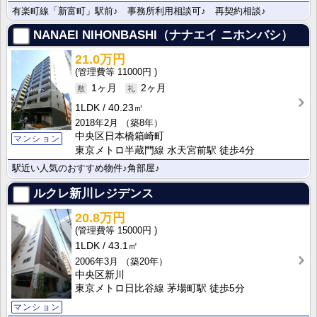
有楽町線「新富町」駅前♪ 事務所利用相談可♪ 再契約相談♪
NANAEI NIHONBASHI（ナナエイ ニホンバシ）
21.0万円
11000円
1ヶ月
2ヶ月
1LDK
40.23㎡
2018年2月
（築8年）
中央区日本橋箱崎町
マンション
東京メトロ半蔵門線 水天宮前駅 徒歩4分
駅近い人気のおすすめ物件♪角部屋♪
ルクレ新川レジデンス
20.8万円
15000円
1LDK
43.1㎡
2006年3月
（築20年）
中央区新川
東京メトロ日比谷線 茅場町駅 徒歩5分
マンション