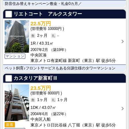
防音住み替えキャンペーン敷金・礼金0カ月／
リエトコート アルクスタワー
22.5万円
10000円
2ヶ月
-
1R
43.31㎡
2007年2月
（築19年）
中央区湊
マンション
東京メトロ有楽町線 新富町（東京）駅 徒歩5分
ペット飼育♪フロントサービスもある分譲仕様のタワーマンション
カスタリア新富町Ⅲ
23.5万円
8000円
1ヶ月
1ヶ月
1DK
43.07㎡
2004年6月
（築22年）
中央区入船
新着
東京メトロ日比谷線 八丁堀（東京）駅 徒歩5分