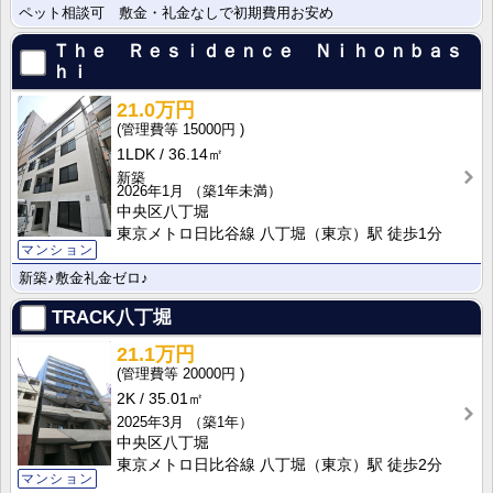
ペット相談可 敷金・礼金なしで初期費用お安め
Ｔｈｅ Ｒｅｓｉｄｅｎｃｅ Ｎｉｈｏｎｂａｓ
ｈｉ
21.0万円
15000円
1LDK
36.14㎡
新築
2026年1月
（築1年未満）
中央区八丁堀
東京メトロ日比谷線 八丁堀（東京）駅 徒歩1分
マンション
新築♪敷金礼金ゼロ♪
TRACK八丁堀
21.1万円
20000円
2K
35.01㎡
2025年3月
（築1年）
中央区八丁堀
東京メトロ日比谷線 八丁堀（東京）駅 徒歩2分
マンション