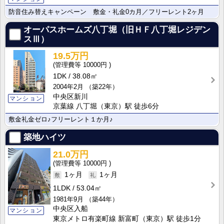
防音住み替えキャンペーン 敷金・礼金0カ月／フリーレント2ヶ月
オーパスホームズ八丁堀（旧ＨＦ八丁堀レジデン
スⅢ）
19.5万円
10000円
1DK
38.08㎡
2004年2月
（築22年）
中央区新川
マンション
京葉線 八丁堀（東京）駅 徒歩6分
敷金礼金ゼロ♪フリーレント１か月♪
築地ハイツ
21.0万円
10000円
1ヶ月
1ヶ月
1LDK
53.04㎡
1981年9月
（築44年）
中央区入船
マンション
東京メトロ有楽町線 新富町（東京）駅 徒歩1分