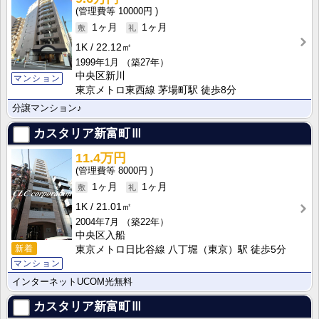
10000円
1ヶ月
1ヶ月
1K
22.12㎡
1999年1月
（築27年）
中央区新川
マンション
東京メトロ東西線 茅場町駅 徒歩8分
分譲マンション♪
カスタリア新富町Ⅲ
11.4万円
8000円
1ヶ月
1ヶ月
1K
21.01㎡
2004年7月
（築22年）
中央区入船
新着
東京メトロ日比谷線 八丁堀（東京）駅 徒歩5分
マンション
インターネットUCOM光無料
カスタリア新富町Ⅲ