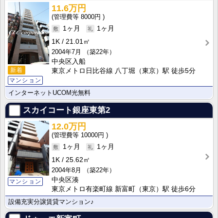
11.6万円
8000円
1ヶ月
1ヶ月
1K
21.01㎡
2004年7月
（築22年）
中央区入船
新着
東京メトロ日比谷線 八丁堀（東京）駅 徒歩5分
マンション
インターネットUCOM光無料
スカイコート銀座東第2
12.0万円
10000円
1ヶ月
1ヶ月
1K
25.62㎡
2004年8月
（築22年）
中央区湊
マンション
東京メトロ有楽町線 新富町（東京）駅 徒歩6分
設備充実分譲賃貸マンション♪