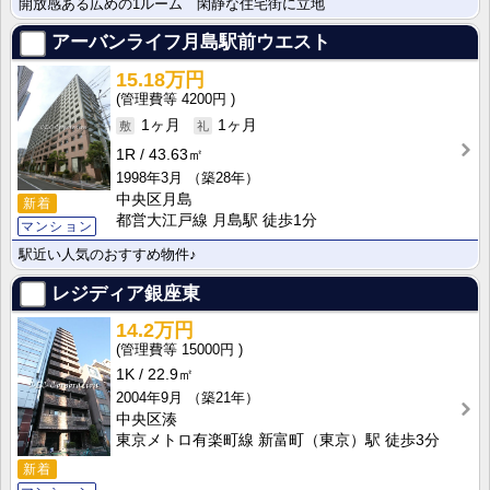
開放感ある広めの1ルーム 閑静な住宅街に立地
アーバンライフ月島駅前ウエスト
15.18万円
4200円
1ヶ月
1ヶ月
1R
43.63㎡
1998年3月
（築28年）
中央区月島
新着
都営大江戸線 月島駅 徒歩1分
マンション
駅近い人気のおすすめ物件♪
レジディア銀座東
14.2万円
15000円
1K
22.9㎡
2004年9月
（築21年）
中央区湊
東京メトロ有楽町線 新富町（東京）駅 徒歩3分
新着