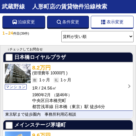
武蔵野線 人形町店の賃貸物件沿線検索
沿線変更
条件変更
表示変更
1
24
～
件目
(39件)
↓チェックしてお問合せ
日本橋ロイヤルプラザ
8.2万円
10000円
1ヶ月
1ヶ月
マンション
1R
24.56㎡
1980年2月
（築46年）
中央区日本橋兜町
都営浅草線 日本橋（東京）駅 徒歩6分
東京駅まで徒歩圏内 事務所利用応相談
メインステージ茅場町
9.6万円