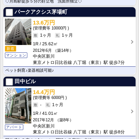
◇月島駅徒歩５分の好立地 洗面所独立◇
パークアクシス茅場町
13.6万円
10000円
1ヶ月
1ヶ月
1R
25.62㎡
新着
2012年6月
（築14年）
マンション
中央区新川
東京メトロ日比谷線 八丁堀（東京）駅 徒歩7分
ペット飼育♪楽器相談可能♪
田中ビル
14.4万円
6000円
-
1ヶ月
1R
41.01㎡
2017年12月
（築8年）
中央区新川
アパート
東京メトロ日比谷線 八丁堀（東京）駅 徒歩8分