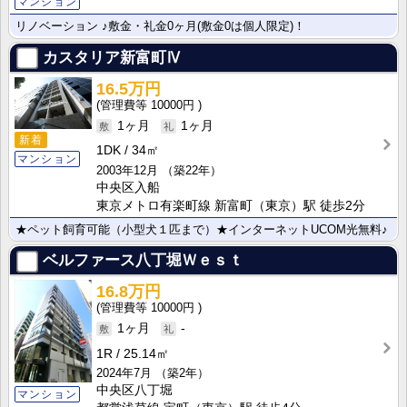
マンション
リノベーション ♪敷金・礼金0ヶ月(敷金0は個人限定)！
カスタリア新富町Ⅳ
16.5万円
10000円
1ヶ月
1ヶ月
新着
1DK
34㎡
マンション
2003年12月
（築22年）
中央区入船
東京メトロ有楽町線 新富町（東京）駅 徒歩2分
★ペット飼育可能（小型犬１匹まで）★インターネットUCOM光無料♪
ベルファース八丁堀Ｗｅｓｔ
16.8万円
10000円
1ヶ月
-
1R
25.14㎡
2024年7月
（築2年）
中央区八丁堀
マンション