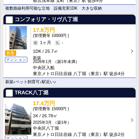
都営浅草線 宝町（東京）駅 徒歩4分
複数路線利用可能な立地 設備充実1DK 大きな収納
コンフォリア・リヴ八丁堀
17.8万円
10000円
1ヶ月
-
1DK
25.7㎡
新着
新築
マンション
2026年1月
（築1年未満）
中央区入船
東京メトロ日比谷線 八丁堀（東京）駅 徒歩4分
新築♪ペット飼育可♪駅近い♪
TRACK八丁堀
17.4万円
15000円
1K
26.78㎡
2025年3月
（築1年）
中央区八丁堀
東京メトロ日比谷線 八丁堀（東京）駅 徒歩2分
マンション