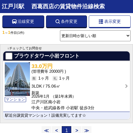
江戸川駅 西葛西店の賃貸物件沿線検索
沿線変更
条件変更
表示変更
1
1
～
件目
(1件)
↓チェックしてお問合せ
プラウドタワー小岩フロント
33.0万円
20000円
1ヶ月
1ヶ月
3LDK
75.06㎡
新築
2026年1月
（築1年未満）
マンション
江戸川区南小岩
中央・総武線各停 小岩駅 徒歩3分
駅近分譲賃貸マンション！設備充実してます☆
≪
<
1
>
≫