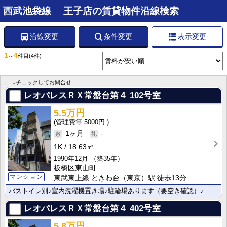
西武池袋線 王子店の賃貸物件沿線検索
沿線変更
条件変更
表示変更
1
4
～
件目
(4件)
↓チェックしてお問合せ
レオパレスＲＸ常盤台第４
102号室
5.5万円
5000円
1ヶ月
-
1K
18.63㎡
1990年12月
（築35年）
板橋区東山町
マンション
東武東上線 ときわ台（東京）駅 徒歩13分
バストイレ別♪室内洗濯機置き場♪駐輪場あります（要空き確認）♪
レオパレスＲＸ常盤台第４
402号室
5.8万円