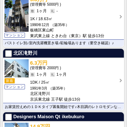
5000円
1ヶ月
-
1K
18.63㎡
1990年12月
（築35年）
板橋区東山町
マンション
東武東上線 ときわ台（東京）駅 徒歩13分
バストイレ別♪室内洗濯機置き場♪駐輪場あります（要空き確認）♪
北区滝野川
6.3万円
2000円
1ヶ月
1ヶ月
新着
1DK
25㎡
マンション
1991年3月
（築35年）
北区滝野川
京浜東北線 王子駅 徒歩13分
お家賃控えめの１ＤＫタイプ募集開始です♪木目調のレトロモダンな室内♪
Designers Maison Qt ikebukuro
14.9万円