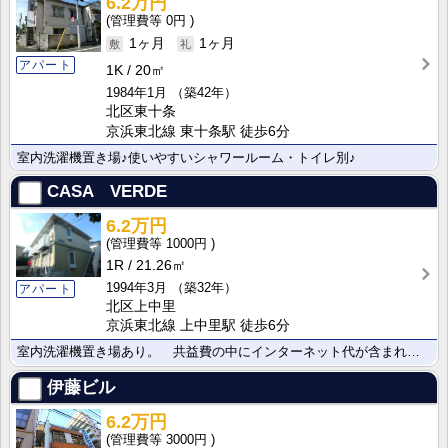
6.2万円
0円
1ヶ月
1ヶ月
アパート
1K
20㎡
1984年1月
（築42年）
北区東十条
京浜東北線 東十条駅 徒歩6分
室内洗濯機置き場♪使いやすいシャワールーム・トイレ別♪
CASA VERDE
6.2万円
1000円
1R
21.26㎡
1994年3月
（築32年）
アパート
北区上中里
京浜東北線 上中里駅 徒歩6分
室内洗濯機置き場あり。 共益費の中にインターネット代が含まれています。
伊藤ビル
6.2万円
3000円