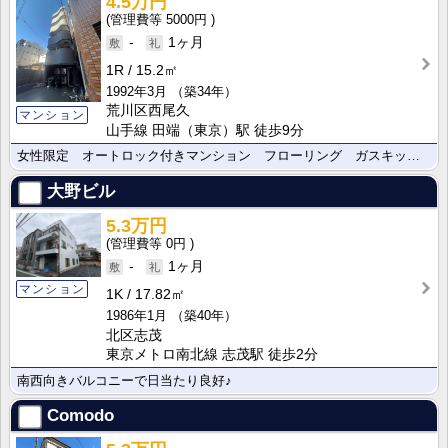
4.5万円
5000円
-
1ヶ月
1R
15.2㎡
1992年3月
（築34年）
荒川区西尾久
マンション
山手線 田端（東京）駅 徒歩9分
女性限定 オートロック付きマンション フローリング ガスキッチン
大野ビル
5.3万円
0円
-
1ヶ月
マンション
1K
17.82㎡
1986年1月
（築40年）
北区志茂
東京メトロ南北線 志茂駅 徒歩2分
南西向きバルコニーで日当たり良好♪
Comodo