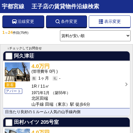
宇都宮線 王子店の賃貸物件沿線検索
沿線変更
条件変更
表示変更
1
24
～
件目
(75件)
↓チェックしてお問合せ
阿久津荘
4.0万円
0円
1ヶ月
-
新着
1R
11㎡
アパート
1971年1月
（築55年）
北区田端
山手線 田端（東京）駅 徒歩6分
日当たり良好の１ルーム♪人気の山手線内側
田村ハイツ
205号室
4.0万円