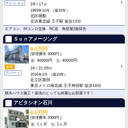
マンション
1R
17㎡
1993年10月
（築32年）
北区堀船
京浜東北線 王子駅 徒歩13分
エアコン、IHコンロ交換 RC造 角部屋2面採光
Ｓｕｎアメージング
6.3万円
3000円
40000円
40000円
新着
1K
21.09㎡
アパート
2016年2月
（築10年）
足立区新田
東京メトロ南北線 王子神谷駅 徒歩18分
積水ハウス施工！築浅のとっても綺麗なお部屋です！
アビタシオン石川
6.5万円
2000円
1ヶ月
1ヶ月