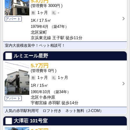
5.3万円
3000円
1ヶ月
-
アパート
1K
17.5㎡
1979年4月
（築47年）
北区栄町
京浜東北線 王子駅 徒歩11分
室内大規模改装中！ペット相談可！
ルミエール星野
5.7万円
0円
1ヶ月
1ヶ月
1R
15㎡
1991年10月
（築34年）
北区十条仲原
アパート
宇都宮線 赤羽駅 徒歩14分
人気の赤羽駅利用可 ロフト付き ネット無料（J-COM）
大澤荘
101号室