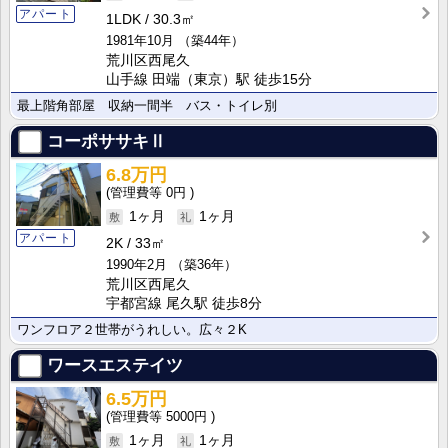
アパート
1LDK
30.3㎡
1981年10月
（築44年）
荒川区西尾久
山手線 田端（東京）駅 徒歩15分
最上階角部屋 収納一間半 バス・トイレ別
コーポササキⅡ
6.8万円
0円
1ヶ月
1ヶ月
アパート
2K
33㎡
1990年2月
（築36年）
荒川区西尾久
宇都宮線 尾久駅 徒歩8分
ワンフロア２世帯がうれしい。広々２K
ワースエステイツ
6.5万円
5000円
1ヶ月
1ヶ月