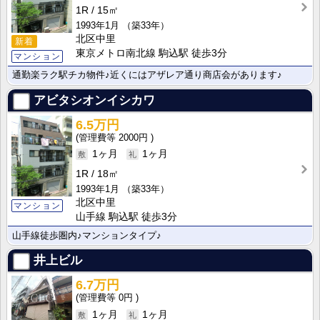
1R
15㎡
1993年1月
（築33年）
北区中里
新着
東京メトロ南北線 駒込駅 徒歩3分
マンション
通勤楽ラク駅チカ物件♪近くにはアザレア通り商店会があります♪
アビタシオンイシカワ
6.5万円
2000円
1ヶ月
1ヶ月
1R
18㎡
1993年1月
（築33年）
北区中里
マンション
山手線 駒込駅 徒歩3分
山手線徒歩圏内♪マンションタイプ♪
井上ビル
6.7万円
0円
1ヶ月
1ヶ月