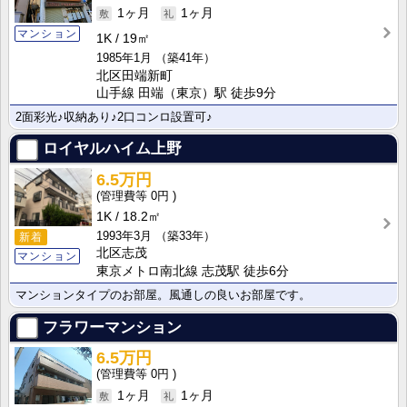
1ヶ月
1ヶ月
マンション
1K
19㎡
1985年1月
（築41年）
北区田端新町
山手線 田端（東京）駅 徒歩9分
2面彩光♪収納あり♪2口コンロ設置可♪
ロイヤルハイム上野
6.5万円
0円
1K
18.2㎡
1993年3月
（築33年）
新着
北区志茂
マンション
東京メトロ南北線 志茂駅 徒歩6分
マンションタイプのお部屋。風通しの良いお部屋です。
フラワーマンション
6.5万円
0円
1ヶ月
1ヶ月