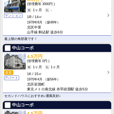
3000円
1ヶ月
-
マンション
1R
14㎡
1978年8月
（築48年）
北区中里
山手線 駒込駅 徒歩6分
最上階の角部屋です！
中山コーポ
4.5万円
0円
1ヶ月
1ヶ月
新着
1K
15㎡
アパート
1970年4月
（築56年）
北区岩淵町
東京メトロ南北線 赤羽岩淵駅 徒歩5分
セカンドハウスにおすすめ♪通風良好♪
中山コーポ
4.5万円