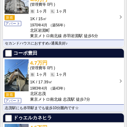
0円
1ヶ月
1ヶ月
新着
1K
15㎡
アパート
1970年4月
（築56年）
北区岩淵町
東京メトロ南北線 赤羽岩淵駅 徒歩5分
セカンドハウスにおすすめ♪通風良好♪
コーポ豊田
4.7万円
0円
1ヶ月
1ヶ月
1K
17.39㎡
1983年4月
（築43年）
北区志茂
新着
東京メトロ南北線 志茂駅 徒歩7分
アパート
志茂駅にも赤羽駅までも徒歩10分圏内です☆
ドゥエルカネヒラ