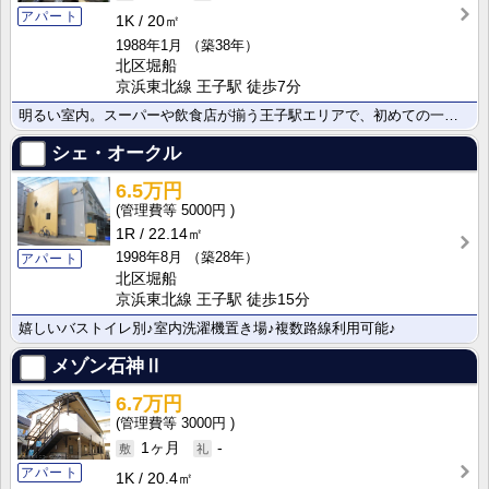
アパート
1K
20㎡
1988年1月
（築38年）
北区堀船
京浜東北線 王子駅 徒歩7分
明るい室内。スーパーや飲食店が揃う王子駅エリアで、初めての一人暮らしにもおすすめです。
シェ・オークル
6.5万円
5000円
1R
22.14㎡
1998年8月
（築28年）
アパート
北区堀船
京浜東北線 王子駅 徒歩15分
嬉しいバストイレ別♪室内洗濯機置き場♪複数路線利用可能♪
メゾン石神Ⅱ
6.7万円
3000円
1ヶ月
-
アパート
1K
20.4㎡