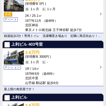
0円
1ヶ月
1ヶ月
新着
2K
25.1㎡
アパート
1977年11月
（築48年）
北区神谷
東京メトロ南北線 王子神谷駅 徒歩7分
銭湯徒歩2分！専用トイレ 洗濯機置き場あり 近隣に商店街あり！日当たり良好
上利ビル
403号室
3.9万円
3000円
1ヶ月
-
マンション
1R
14㎡
1978年8月
（築48年）
北区中里
山手線 駒込駅 徒歩6分
最上階の角部屋です！
上利ビル
3.9万円