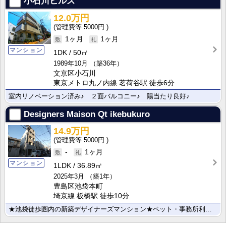
小石川ヒルズ
12.0万円
5000円
1ヶ月
1ヶ月
マンション
1DK
50㎡
1989年10月
（築36年）
文京区小石川
東京メトロ丸ノ内線 茗荷谷駅 徒歩6分
室内リノベーション済み♪ ２面バルコニー♪ 陽当たり良好♪
Designers Maison Qt ikebukuro
14.9万円
5000円
-
1ヶ月
マンション
1LDK
36.89㎡
2025年3月
（築1年）
豊島区池袋本町
埼京線 板橋駅 徒歩10分
★池袋徒歩圏内の新築デザイナーズマンション★ペット・事務所利用相談可能★