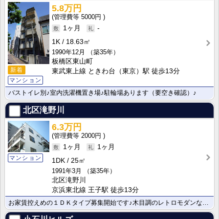
5.8万円
5000円
1ヶ月
-
1K
18.63㎡
1990年12月
（築35年）
板橋区東山町
新着
東武東上線 ときわ台（東京）駅 徒歩13分
マンション
バストイレ別♪室内洗濯機置き場♪駐輪場あります（要空き確認）♪
北区滝野川
6.3万円
2000円
1ヶ月
1ヶ月
マンション
1DK
25㎡
1991年3月
（築35年）
北区滝野川
京浜東北線 王子駅 徒歩13分
お家賃控えめの１ＤＫタイプ募集開始です♪木目調のレトロモダンな室内♪