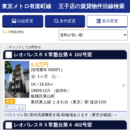
東京メトロ有楽町線 王子店の賃貸物件沿線検索
沿線変更
条件変更
表示変更
1
5
～
件目
(5件)
↓チェックしてお問合せ
レオパレスＲＸ常盤台第４
102号室
5.5万円
5000円
1ヶ月
-
1K
18.63㎡
1990年12月
（築35年）
板橋区東山町
新着
東武東上線 ときわ台（東京）駅 徒歩13分
マンション
バストイレ別♪室内洗濯機置き場♪駐輪場あります（要空き確認）♪
レオパレスＲＸ常盤台第４
402号室