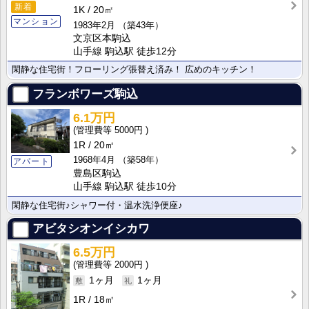
新着
1K
20㎡
マンション
1983年2月
（築43年）
文京区本駒込
山手線 駒込駅 徒歩12分
閑静な住宅街！フローリング張替え済み！ 広めのキッチン！
フランボワーズ駒込
6.1万円
5000円
1R
20㎡
1968年4月
（築58年）
アパート
豊島区駒込
山手線 駒込駅 徒歩10分
閑静な住宅街♪シャワー付・温水洗浄便座♪
アビタシオンイシカワ
6.5万円
2000円
1ヶ月
1ヶ月
1R
18㎡