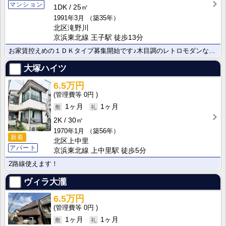
マンション
1DK
25㎡
1991年3月
（築35年）
北区滝野川
京浜東北線 王子駅 徒歩13分
お家賃控えめの１ＤＫタイプ募集開始です♪木目調のレトロモダンな室内♪
大塚ハイツ
6.5万円
0円
1ヶ月
1ヶ月
2K
30㎡
1970年1月
（築56年）
新着
北区上中里
アパート
京浜東北線 上中里駅 徒歩5分
2路線使えます！
ヴィラ大瀧
6.5万円
0円
1ヶ月
1ヶ月