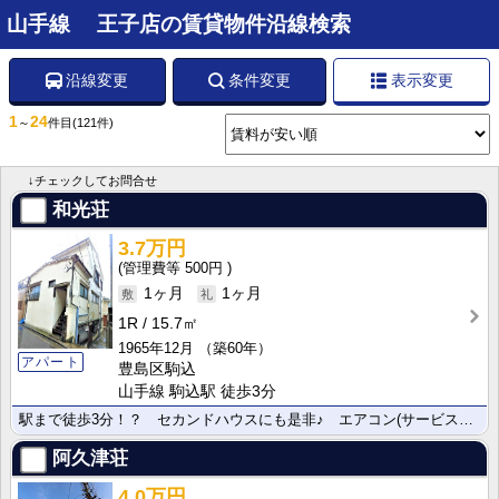
山手線 王子店の賃貸物件沿線検索
沿線変更
条件変更
表示変更
1
24
～
件目
(121件)
↓チェックしてお問合せ
和光荘
3.7万円
500円
1ヶ月
1ヶ月
1R
15.7㎡
1965年12月
（築60年）
アパート
豊島区駒込
山手線 駒込駅 徒歩3分
駅まで徒歩3分！？ セカンドハウスにも是非♪ エアコン(サービス品)♪
阿久津荘
4.0万円