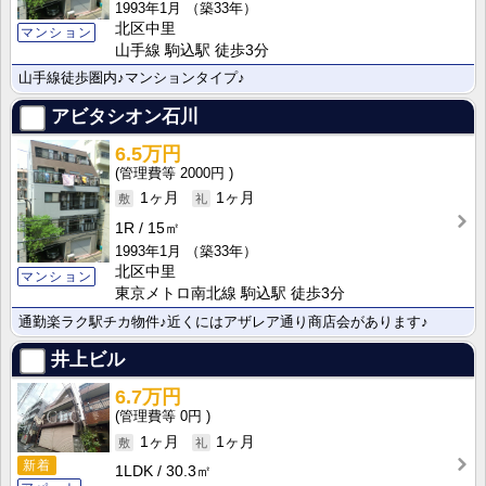
1993年1月
（築33年）
北区中里
マンション
山手線 駒込駅 徒歩3分
山手線徒歩圏内♪マンションタイプ♪
アビタシオン石川
6.5万円
2000円
1ヶ月
1ヶ月
1R
15㎡
1993年1月
（築33年）
北区中里
マンション
東京メトロ南北線 駒込駅 徒歩3分
通勤楽ラク駅チカ物件♪近くにはアザレア通り商店会があります♪
井上ビル
6.7万円
0円
1ヶ月
1ヶ月
新着
1LDK
30.3㎡