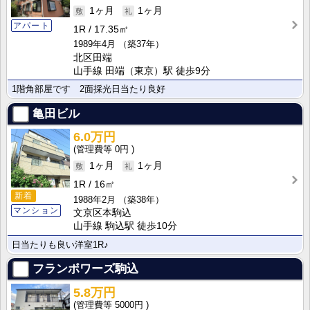
1ヶ月
1ヶ月
アパート
1R
17.35㎡
1989年4月
（築37年）
北区田端
山手線 田端（東京）駅 徒歩9分
1階角部屋です 2面採光日当たり良好
亀田ビル
6.0万円
0円
1ヶ月
1ヶ月
1R
16㎡
新着
1988年2月
（築38年）
マンション
文京区本駒込
山手線 駒込駅 徒歩10分
日当たりも良い洋室1R♪
フランボワーズ駒込
5.8万円
5000円