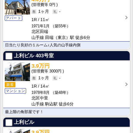
0円
1ヶ月
-
アパート
1R
11㎡
1971年1月
（築55年）
北区田端
山手線 田端（東京）駅 徒歩6分
日当たり良好の１ルーム♪人気の山手線内側
上利ビル
403号室
3.9万円
3000円
1ヶ月
-
新着
1R
14㎡
マンション
1978年8月
（築48年）
北区中里
山手線 駒込駅 徒歩6分
最上階の角部屋です！
上利ビル
3.9万円