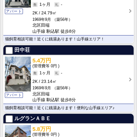
1ヶ月
-
アパート
2K
24.79㎡
1969年9月
（築56年）
北区田端
山手線 駒込駅 徒歩8分
猫飼育相談可能！近くに銭湯あります！山手線エリア！
田中荘
5.4万円
0円
1ヶ月
-
2K
23.14㎡
1969年9月
（築56年）
北区田端
アパート
山手線 駒込駅 徒歩8分
猫飼育相談可能！近くに銭湯あります！便利な山手線エリア♪
ルグランＡＢＥ
5.8万円
0円