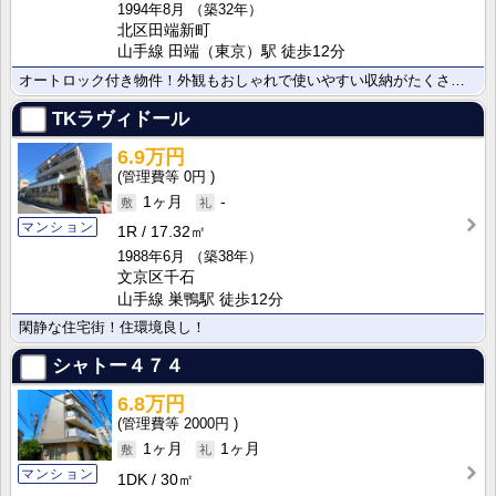
1994年8月
（築32年）
北区田端新町
山手線 田端（東京）駅 徒歩12分
オートロック付き物件！外観もおしゃれで使いやすい収納がたくさんついています！
TKラヴィドール
6.9万円
0円
1ヶ月
-
マンション
1R
17.32㎡
1988年6月
（築38年）
文京区千石
山手線 巣鴨駅 徒歩12分
閑静な住宅街！住環境良し！
シャトー４７４
6.8万円
2000円
1ヶ月
1ヶ月
マンション
1DK
30㎡