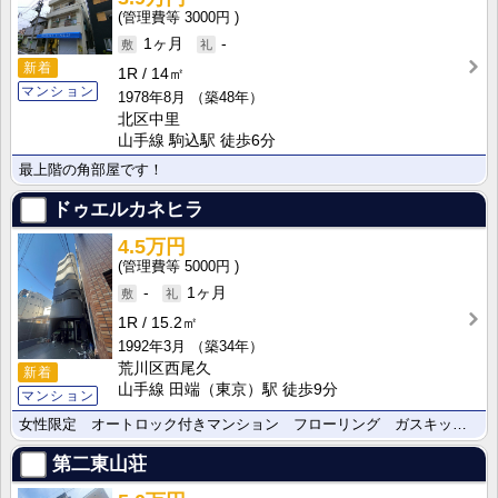
3000円
1ヶ月
-
新着
1R
14㎡
マンション
1978年8月
（築48年）
北区中里
山手線 駒込駅 徒歩6分
最上階の角部屋です！
ドゥエルカネヒラ
4.5万円
5000円
-
1ヶ月
1R
15.2㎡
1992年3月
（築34年）
荒川区西尾久
新着
山手線 田端（東京）駅 徒歩9分
マンション
女性限定 オートロック付きマンション フローリング ガスキッチン
第二東山荘