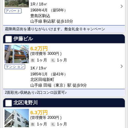
1R
18㎡
1968年4月
（築58年）
アパート
豊島区駒込
山手線 駒込駅 徒歩10分
霜降商店街を通りながらいけます。敷金礼金０キャンペーン
伊藤ビル
6.2万円
3000円
1ヶ月
1ヶ月
マンション
1K
19㎡
1985年1月
（築41年）
北区田端新町
山手線 田端（東京）駅 徒歩9分
2面彩光♪収納あり♪2口コンロ設置可♪
北区滝野川
6.3万円
2000円
1ヶ月
1ヶ月