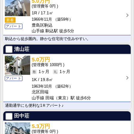
5.0万円
0円
1R
17.1㎡
1966年11月
（築59年）
新着
豊島区駒込
アパート
山手線 駒込駅 徒歩5分
駒込から徒歩圏内。静かな住宅街で住みやすい。
清山荘
5.0万円
1000円
1ヶ月
1ヶ月
アパート
1K
19.8㎡
1963年10月
（築62年）
北区田端
山手線 田端（東京）駅 徒歩6分
通勤通学にも便利な1Ｒアパート♪
田中荘
5.3万円
0円