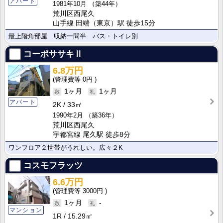
アパート
1981年10月
（築44年）
荒川区西尾久
山手線 田端（東京）駅 徒歩15分
最上階角部屋 収納一間半 バス・トイレ別
コーポササキⅡ
6.8万円
0円
1ヶ月
1ヶ月
アパート
2K
33㎡
1990年2月
（築36年）
荒川区西尾久
宇都宮線 尾久駅 徒歩8分
ワンフロア２世帯がうれしい。広々２K
コスモフラッツ
6.6万円
3000円
1ヶ月
-
マンション
1R
15.29㎡