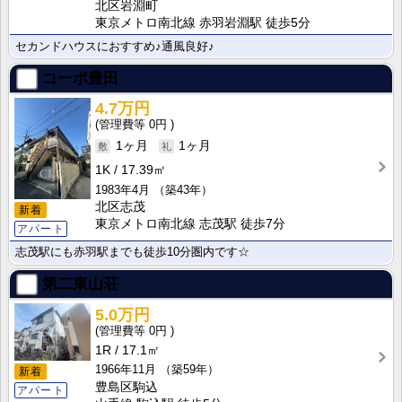
北区岩淵町
東京メトロ南北線 赤羽岩淵駅 徒歩5分
セカンドハウスにおすすめ♪通風良好♪
コーポ豊田
4.7万円
0円
1ヶ月
1ヶ月
1K
17.39㎡
1983年4月
（築43年）
北区志茂
新着
東京メトロ南北線 志茂駅 徒歩7分
アパート
志茂駅にも赤羽駅までも徒歩10分圏内です☆
第二東山荘
5.0万円
0円
1R
17.1㎡
1966年11月
（築59年）
新着
豊島区駒込
アパート