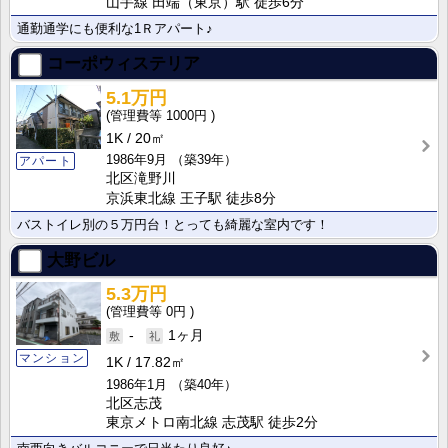
山手線 田端（東京）駅 徒歩6分
通勤通学にも便利な1Ｒアパート♪
コーポウィステリア
5.1万円
1000円
1K
20㎡
1986年9月
（築39年）
アパート
北区滝野川
京浜東北線 王子駅 徒歩8分
バストイレ別の５万円台！とっても綺麗な室内です！
大野ビル
5.3万円
0円
-
1ヶ月
マンション
1K
17.82㎡
1986年1月
（築40年）
北区志茂
東京メトロ南北線 志茂駅 徒歩2分