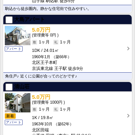
山手線 駒込駅 徒歩5分
駒込から徒歩圏内。静かな住宅街で住みやすい。
大島アパート
5.0万円
0円
1ヶ月
1ヶ月
アパート
1DK
24.01㎡
1960年1月
（築66年）
北区王子本町
京浜東北線 王子駅 徒歩9分
角住戸♪ 近くに公園が合ってのどかです♪
清山荘
5.0万円
1000円
1ヶ月
1ヶ月
新着
1K
19.8㎡
アパート
1963年10月
（築62年）
北区田端