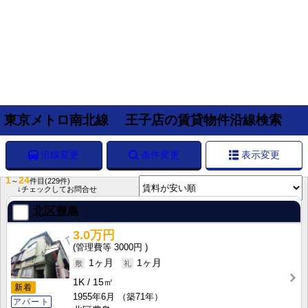
東京メトロ南北線 王子店の賃貸物件沿線検索
沿線変更
条件変更
表示変更
1
24
～
件目
(229件)
↓チェックしてお問合せ
北区豊島
3.0万円
3000円
1ヶ月
1ヶ月
1K
15㎡
新着
1955年6月
（築71年）
アパート