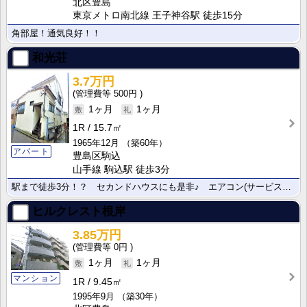
北区豊島
東京メトロ南北線 王子神谷駅 徒歩15分
角部屋！通気良好！！
和光荘
3.7万円
500円
1ヶ月
1ヶ月
1R
15.7㎡
1965年12月
（築60年）
アパート
豊島区駒込
山手線 駒込駅 徒歩3分
駅まで徒歩3分！？ セカンドハウスにも是非♪ エアコン(サービス品)♪
ヒルクレスト根岸
3.85万円
0円
1ヶ月
1ヶ月
マンション
1R
9.45㎡
1995年9月
（築30年）