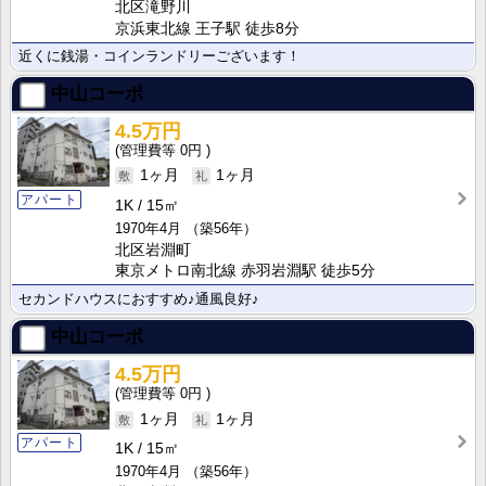
北区滝野川
京浜東北線 王子駅 徒歩8分
近くに銭湯・コインランドリーございます！
中山コーポ
4.5万円
0円
1ヶ月
1ヶ月
アパート
1K
15㎡
1970年4月
（築56年）
北区岩淵町
東京メトロ南北線 赤羽岩淵駅 徒歩5分
セカンドハウスにおすすめ♪通風良好♪
中山コーポ
4.5万円
0円
1ヶ月
1ヶ月
アパート
1K
15㎡
1970年4月
（築56年）