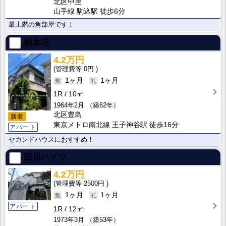
北区中里
山手線 駒込駅 徒歩6分
最上階の角部屋です！
柏木荘
4.2万円
0円
1ヶ月
1ヶ月
1R
10㎡
1964年2月
（築62年）
北区豊島
新着
東京メトロ南北線 王子神谷駅 徒歩16分
アパート
セカンドハウスにおすすめ！
田川ハイツ
4.2万円
2500円
1ヶ月
1ヶ月
アパート
1R
12㎡
1973年3月
（築53年）