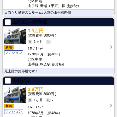
北区田端
山手線 田端（東京）駅 徒歩6分
日当たり良好の１ルーム♪人気の山手線内側
上利ビル
403号室
3.9万円
3000円
1ヶ月
-
新着
1R
14㎡
マンション
1978年8月
（築48年）
北区中里
山手線 駒込駅 徒歩6分
最上階の角部屋です！
上利ビル
3.9万円
3000円
1ヶ月
-
新着
1R
14㎡
マンション
1978年8月
（築48年）