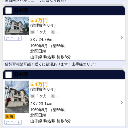
南西向きバルコニーで日当たり良好♪
田中荘
5.3万円
0円
1ヶ月
-
アパート
2K
24.79㎡
1969年9月
（築56年）
北区田端
山手線 駒込駅 徒歩8分
猫飼育相談可能！近くに銭湯あります！山手線エリア！
田中荘
5.4万円
0円
1ヶ月
-
2K
23.14㎡
1969年9月
（築56年）
北区田端
新着
山手線 駒込駅 徒歩8分
アパート