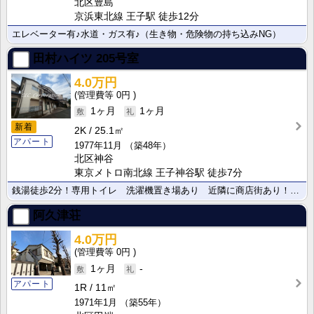
北区豊島
京浜東北線 王子駅 徒歩12分
エレベーター有♪水道・ガス有♪（生き物・危険物の持ち込みNG）
田村ハイツ
205号室
4.0万円
0円
1ヶ月
1ヶ月
新着
2K
25.1㎡
アパート
1977年11月
（築48年）
北区神谷
東京メトロ南北線 王子神谷駅 徒歩7分
銭湯徒歩2分！専用トイレ 洗濯機置き場あり 近隣に商店街あり！日当たり良好
阿久津荘
4.0万円
0円
1ヶ月
-
アパート
1R
11㎡
1971年1月
（築55年）