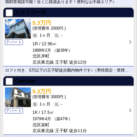
猫飼育相談可能！近くに銭湯あります！便利な山手線エリア♪
スカイコーポ
5.3万円
2000円
1ヶ月
-
アパート
1R
12.96㎡
1988年2月
（築38年）
北区岸町
京浜東北線 王子駅 徒歩12分
ロフト付き、6万以下の王子駅徒歩圏内物件です♪（男性限定・禁煙物件）
Comodo
5.3万円
3000円
1ヶ月
-
アパート
1K
17.5㎡
1979年4月
（築47年）
北区栄町
京浜東北線 王子駅 徒歩11分