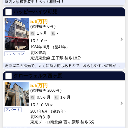
室内大規模改装中！ペット相談可！
ハッピーハイツ可児
5.6万円
0円
1ヶ月
-
1R
16㎡
1984年10月
（築41年）
北区豊島
マンション
京浜東北線 王子駅 徒歩18分
角部屋二面採光で、近くに商店街もあるので、暮らしやすい環境が整っています♪
グローウェルス西ヶ原
5.5万円
2000円
0.5ヶ月
1ヶ月
1R
10.69㎡
アパート
2007年6月
（築19年）
北区西ケ原
東京メトロ南北線 西ヶ原駅 徒歩5分