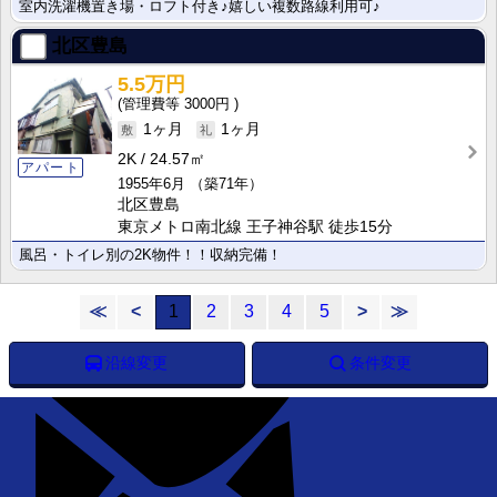
室内洗濯機置き場・ロフト付き♪嬉しい複数路線利用可♪
北区豊島
5.5万円
3000円
1ヶ月
1ヶ月
2K
24.57㎡
アパート
1955年6月
（築71年）
北区豊島
東京メトロ南北線 王子神谷駅 徒歩15分
風呂・トイレ別の2K物件！！収納完備！
≪
<
1
2
3
4
5
>
≫
沿線変更
条件変更