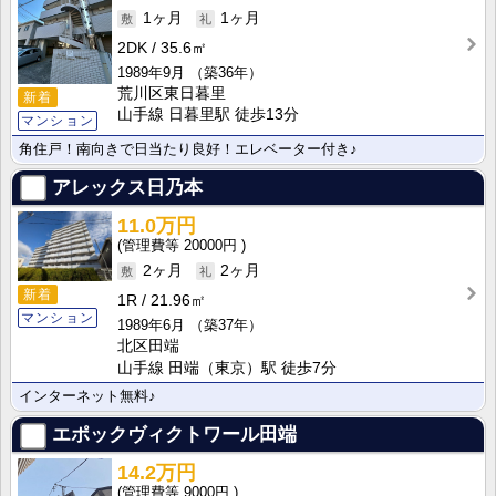
1ヶ月
1ヶ月
2DK
35.6㎡
1989年9月
（築36年）
荒川区東日暮里
新着
山手線 日暮里駅 徒歩13分
マンション
角住戸！南向きで日当たり良好！エレベーター付き♪
アレックス日乃本
11.0万円
20000円
2ヶ月
2ヶ月
新着
1R
21.96㎡
マンション
1989年6月
（築37年）
北区田端
山手線 田端（東京）駅 徒歩7分
インターネット無料♪
エポックヴィクトワール田端
14.2万円
9000円