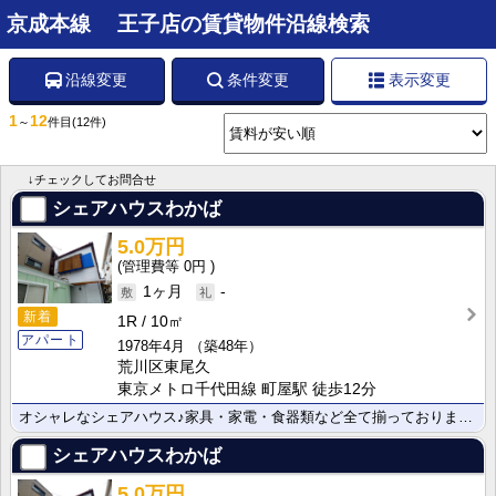
京成本線 王子店の賃貸物件沿線検索
沿線変更
条件変更
表示変更
1
12
～
件目
(12件)
↓チェックしてお問合せ
シェアハウスわかば
5.0万円
0円
1ヶ月
-
新着
1R
10㎡
アパート
1978年4月
（築48年）
荒川区東尾久
東京メトロ千代田線 町屋駅 徒歩12分
オシャレなシェアハウス♪家具・家電・食器類など全て揃っております♪
シェアハウスわかば
5.0万円