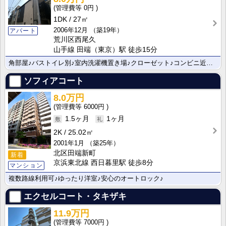
0円
1DK
27㎡
2006年12月
（築19年）
アパート
荒川区西尾久
山手線 田端（東京）駅 徒歩15分
角部屋♪バストイレ別♪室内洗濯機置き場♪クローゼット♪コンビニ近くにございます♪
ソフィアコート
8.0万円
6000円
1.5ヶ月
1ヶ月
2K
25.02㎡
2001年1月
（築25年）
北区田端新町
新着
京浜東北線 西日暮里駅 徒歩8分
マンション
複数路線利用可♪ゆったり洋室♪安心のオートロック♪
エクセルコート・タキザキ
11.9万円
7000円