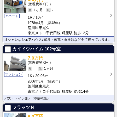
0円
1ヶ月
-
アパート
1R
10㎡
1978年4月
（築48年）
荒川区東尾久
東京メトロ千代田線 町屋駅 徒歩12分
オシャレなシェアハウス♪家具・家電・食器類など全て揃っております♪
カイドウハイム
102号室
7.0万円
0円
-
1ヶ月
マンション
1K
20.06㎡
2006年3月
（築20年）
荒川区東尾久
東京メトロ千代田線 町屋駅 徒歩14分
バス・トイレ別♪ 浴室乾燥♪
フラッツＮ
8.0万円