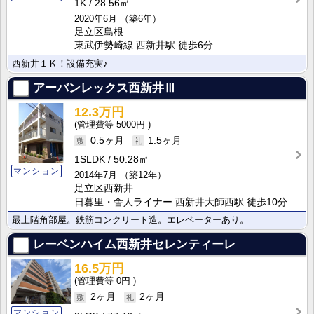
1K
28.56㎡
2020年6月
（築6年）
足立区島根
東武伊勢崎線 西新井駅 徒歩6分
西新井１Ｋ！設備充実♪
アーバンレックス西新井Ⅲ
12.3万円
5000円
0.5ヶ月
1.5ヶ月
1SLDK
50.28㎡
マンション
2014年7月
（築12年）
足立区西新井
日暮里・舎人ライナー 西新井大師西駅 徒歩10分
最上階角部屋。鉄筋コンクリート造。エレベーターあり。
レーベンハイム西新井セレンティーレ
16.5万円
0円
2ヶ月
2ヶ月
マンション