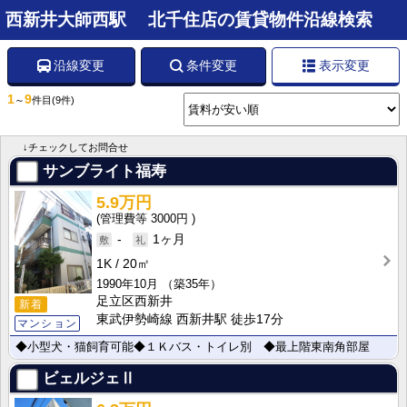
西新井大師西駅 北千住店の賃貸物件沿線検索
沿線変更
条件変更
表示変更
1
9
～
件目
(9件)
↓チェックしてお問合せ
サンブライト福寿
5.9万円
3000円
-
1ヶ月
1K
20㎡
1990年10月
（築35年）
足立区西新井
新着
東武伊勢崎線 西新井駅 徒歩17分
マンション
◆小型犬・猫飼育可能◆１Ｋバス・トイレ別 ◆最上階東南角部屋
ビェルジェⅡ