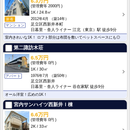
6.3万円
2000円
1K
24.8㎡
2012年4月
（築14年）
新着
足立区西新井本町
マンション
日暮里・舎人ライナー 江北（東京）駅 徒歩9分
室内きれいな1K！ ロフト部分は布団を敷いてベットスペースにも◎
第二諏訪木荘
6.5万円
0円
1K
30㎡
1976年7月
（築50年）
アパート
足立区西新井
日暮里・舎人ライナー 谷在家駅 徒歩9分
オール洋室！広めの1K！
宮内サンハイツ西新井Ｉ棟
6.6万円
0円
2K
33㎡