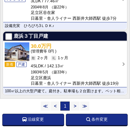
3LDK
77.46㎡
2004年8月
（築22年）
足立区谷在家
日暮里・舎人ライナー 西新井大師西駅 徒歩7分
設備充実 ひろびろ3ＬＤＫ♪
鹿浜３丁目戸建
30.0万円
0円
2ヶ月
1ヶ月
新着
戸建
4SLDK
142.13㎡
1993年5月
（築33年）
足立区鹿浜
日暮里・舎人ライナー 西新井大師西駅 徒歩19分
100㎡以上の大型戸建て。庭付き。駐車場も２台置けます。ペット相談可能。
≪
<
1
>
≫
沿線変更
条件変更