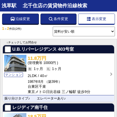
浅草駅 北千住店の賃貸物件沿線検索
沿線変更
条件変更
表示変更
1
2
～
件目
(2件)
↓チェックしてお問合せ
U.B.リバーレジデンス
403号室
11.8万円
10000円
1ヶ月
1ヶ月
マンション
2LDK
40㎡
1987年8月
（築39年）
台東区千束
東京メトロ日比谷線 三ノ輪駅 徒歩9分
振り分けタイプ♪ エレベーターあり♪
レジディア南千住
18.5万円