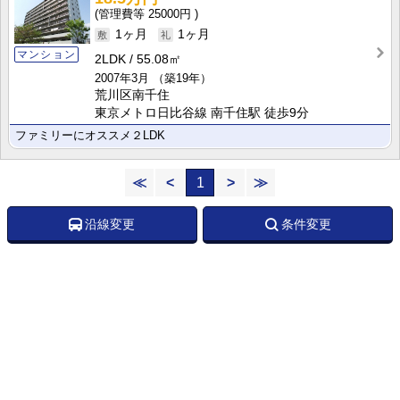
25000円
1ヶ月
1ヶ月
マンション
2LDK
55.08㎡
2007年3月
（築19年）
荒川区南千住
東京メトロ日比谷線 南千住駅 徒歩9分
ファミリーにオススメ２LDK
≪
<
1
>
≫
沿線変更
条件変更