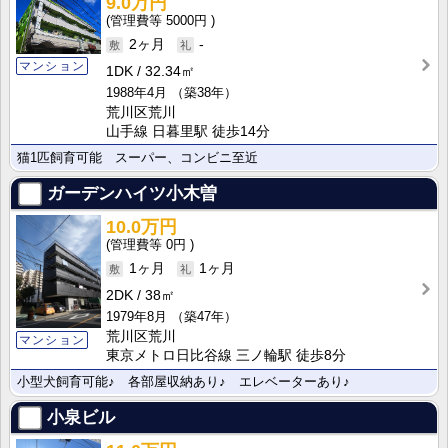
9.0万円
5000円
2ヶ月
-
マンション
1DK
32.34㎡
1988年4月
（築38年）
荒川区荒川
山手線 日暮里駅 徒歩14分
猫1匹飼育可能 スーパー、コンビニ至近
ガーデンハイツ小木曽
10.0万円
0円
1ヶ月
1ヶ月
2DK
38㎡
1979年8月
（築47年）
荒川区荒川
マンション
東京メトロ日比谷線 三ノ輪駅 徒歩8分
小型犬飼育可能♪ 各部屋収納あり♪ エレベーターあり♪
小泉ビル