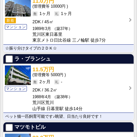
11.0万円
10000円
1ヶ月
1ヶ月
新着
2DK
45㎡
マンション
1989年3月
（築37年）
荒川区東日暮里
東京メトロ日比谷線 三ノ輪駅 徒歩7分
☆振り分けタイプの２ＤＫ☆
ラ・ブランシュ
11.5万円
5000円
2ヶ月
-
マンション
2DK
36.2㎡
1988年4月
（築38年）
荒川区荒川
山手線 日暮里駅 徒歩14分
ペット猫一匹飼育可能です♪眺望、日当たり良好です！
マツモトビル