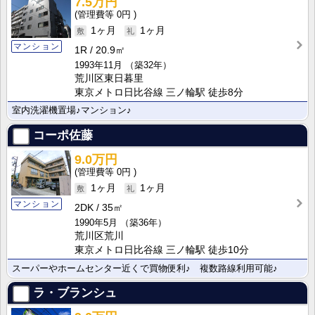
7.5万円
0円
1ヶ月
1ヶ月
マンション
1R
20.9㎡
1993年11月
（築32年）
荒川区東日暮里
東京メトロ日比谷線 三ノ輪駅 徒歩8分
室内洗濯機置場♪マンション♪
コーポ佐藤
9.0万円
0円
1ヶ月
1ヶ月
マンション
2DK
35㎡
1990年5月
（築36年）
荒川区荒川
東京メトロ日比谷線 三ノ輪駅 徒歩10分
スーパーやホームセンター近くで買物便利♪ 複数路線利用可能♪
ラ・ブランシュ