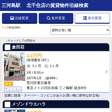
三河島駅 北千住店の賃貸物件沿線検索
沿線変更
条件変更
表示変更
1
8
～
件目
(8件)
↓チェックしてお問合せ
倉田荘
3.0万円
0円
1ヶ月
1ヶ月
1R
8.91㎡
1977年1月
（築49年）
荒川区東日暮里
新着
東京メトロ日比谷線 三ノ輪駅 徒歩8分
マンション
近隣に銭湯・スーパー・コンビニがありお買い物に便利な好立地♪
メゾンドウエハラ