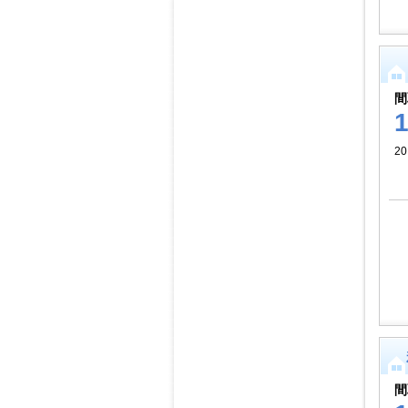
間
20
間