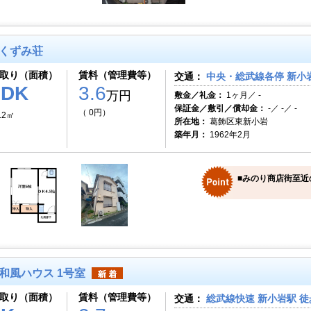
くずみ荘
取り（面積）
賃料（管理費等）
交通：
中央・総武線各停 新小岩
1DK
3.6
万円
敷金／礼金：
1ヶ月／ -
保証金／敷引／償却金：
-／ -／ -
（ 0円）
.2㎡
所在地：
葛飾区東新小岩
築年月：
1962年2月
■みのり商店街至近
和風ハウス 1号室
取り（面積）
賃料（管理費等）
交通：
総武線快速 新小岩駅 徒