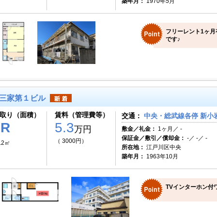
築年月：
1970年5月
フリーレント1ヶ月
です♪
三家第１ビル
取り（面積）
賃料（管理費等）
交通：
中央・総武線各停 新小岩
1R
5.3
万円
敷金／礼金：
1ヶ月／ -
保証金／敷引／償却金：
-／ -／ -
（ 3000円）
.2㎡
所在地：
江戸川区中央
築年月：
1963年10月
TVインターホン付