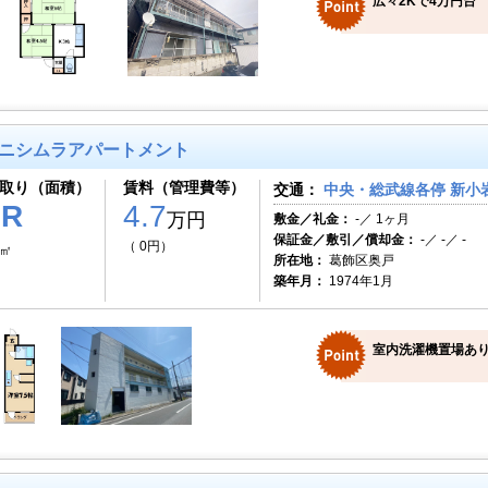
広々2Kで4万円台
ニシムラアパートメント
取り（面積）
賃料（管理費等）
交通：
中央・総武線各停 新小岩
1R
4.7
万円
敷金／礼金：
-／ 1ヶ月
保証金／敷引／償却金：
-／ -／ -
（ 0円）
7㎡
所在地：
葛飾区奥戸
築年月：
1974年1月
室内洗濯機置場あり