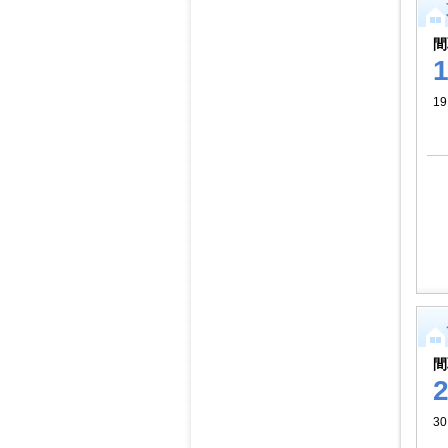
間
1
間
30