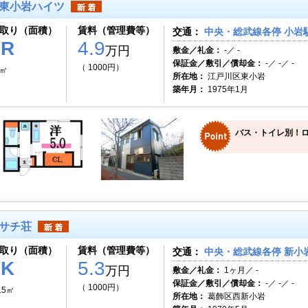
東小岩ハイツ
取り（面積）
賃料（管理費等）
交通：
中央・総武線各停 小岩駅
1R
4.9
万円
敷金／礼金：
-／ -
保証金／敷引／償却金：
-／ -／ -
（ 1000円）
9㎡
所在地：
江戸川区東小岩
築年月：
1975年1月
バス・トイレ別！
サチ荘
取り（面積）
賃料（管理費等）
交通：
中央・総武線各停 新小岩
2K
5.3
万円
敷金／礼金：
1ヶ月／ -
保証金／敷引／償却金：
-／ -／ -
（ 1000円）
.5㎡
所在地：
葛飾区西新小岩