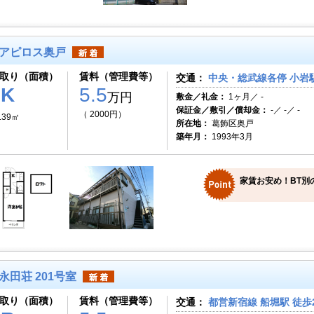
アピロス奥戸
取り（面積）
賃料（管理費等）
交通：
中央・総武線各停 小岩駅
1K
5.5
万円
敷金／礼金：
1ヶ月／ -
保証金／敷引／償却金：
-／ -／ -
（ 2000円）
.39㎡
所在地：
葛飾区奥戸
築年月：
1993年3月
家賃お安め！BT別
永田荘 201号室
取り（面積）
賃料（管理費等）
交通：
都営新宿線 船堀駅 徒歩