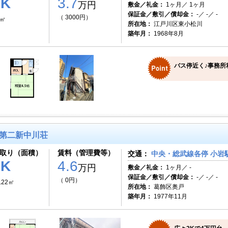
1K
3.7
万円
敷金／礼金：
1ヶ月／ 1ヶ月
保証金／敷引／償却金：
-／ -／ -
（ 3000円）
5㎡
所在地：
江戸川区東小松川
築年月：
1968年8月
バス停近く♪事務所
第二新中川荘
取り（面積）
賃料（管理費等）
交通：
中央・総武線各停 小岩駅
2K
4.6
万円
敷金／礼金：
1ヶ月／ -
保証金／敷引／償却金：
-／ -／ -
（ 0円）
.22㎡
所在地：
葛飾区奥戸
築年月：
1977年11月