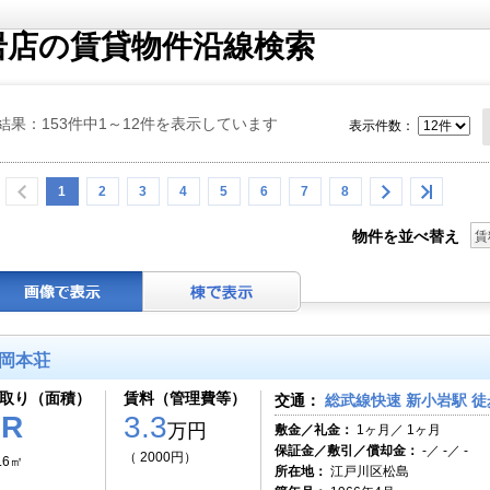
岩店の賃貸物件沿線検索
結果：153件中1～12件を表示しています
表示件数：
1
2
3
4
5
6
7
8
物件を並べ替え
賃
岡本荘
取り（面積）
賃料（管理費等）
交通：
総武線快速 新小岩駅 徒
1R
3.3
万円
敷金／礼金：
1ヶ月／ 1ヶ月
保証金／敷引／償却金：
-／ -／ -
（ 2000円）
.6㎡
所在地：
江戸川区松島