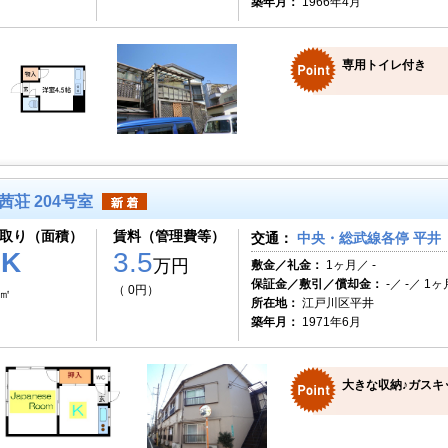
築年月：
1966年4月
専用トイレ付き
茜荘 204号室
取り（面積）
賃料（管理費等）
交通：
中央・総武線各停 平井（
1K
3.5
万円
敷金／礼金：
1ヶ月／ -
保証金／敷引／償却金：
-／ -／ 1ヶ
（ 0円）
8㎡
所在地：
江戸川区平井
築年月：
1971年6月
大きな収納♪ガスキ