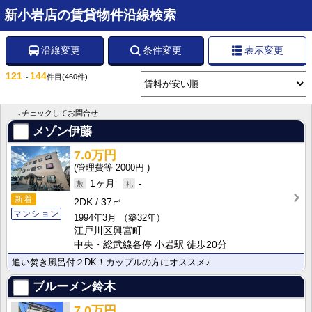
新小岩店の賃貸物件沿線検索
沿線変更
条件変更
表示変更
121
144
～
件目
(460件)
↓チェックしてお問合せ
メゾン伊藤
7.0万円
2000円
1ヶ月
-
新着
2DK
37㎡
マンション
1994年3月
（築32年）
江戸川区興宮町
中央・総武線各停 小岩駅 徒歩20分
追い焚き風呂付２DK！カップルの方にオススメ♪
ブルーメン鈴木
7.0万円