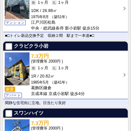
1ヶ月
1ヶ月
1DK
26.88㎡
1975年8月
（築51年）
江戸川区松島
マンション
中央・総武線各停 新小岩駅 徒歩15分
■□トイレ新品交換予定 収納２間 駅まで一本道■□
クラビクラ小岩
7.3万円
2000円
1ヶ月
1ヶ月
1R
20.82㎡
1985年5月
（築41年）
葛飾区鎌倉
新着
京成本線 京成小岩駅 徒歩4分
アパート
閑静な住宅街に立地。日当たり良好
スワンハイツ
7.3万円
2000円