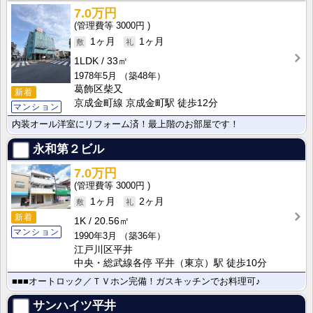
7.0万円
3000円
1ヶ月
1ヶ月
1LDK
33㎡
1978年5月
（築48年）
葛飾区柴又
新着
京成金町線 京成金町駅 徒歩12分
マンション
内装オール洋室にリフォーム済！最上階のお部屋です！
永和第２ビル
7.0万円
3000円
1ヶ月
2ヶ月
新着
1K
20.56㎡
マンション
1990年3月
（築36年）
江戸川区平井
中央・総武線各停 平井（東京）駅 徒歩10分
■■■オートロック／ＴＶホン完備！ガスキッチンでお料理可♪
サンハイツ平井