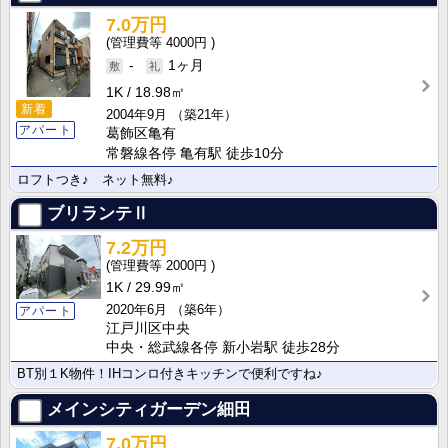
7.0万円
4000円
-
1ヶ月
1K
18.98㎡
新着
2004年9月
（築21年）
アパート
葛飾区亀有
常磐線各停 亀有駅 徒歩10分
ロフトつき♪ ネット無料♪
ブリランテⅡ
7.2万円
2000円
1K
29.99㎡
2020年6月
（築6年）
アパート
江戸川区中央
中央・総武線各停 新小岩駅 徒歩28分
BT別１K物件！IHコンロ付きキッチンで便利ですね♪
メインシティガーデン細田
7.0万円