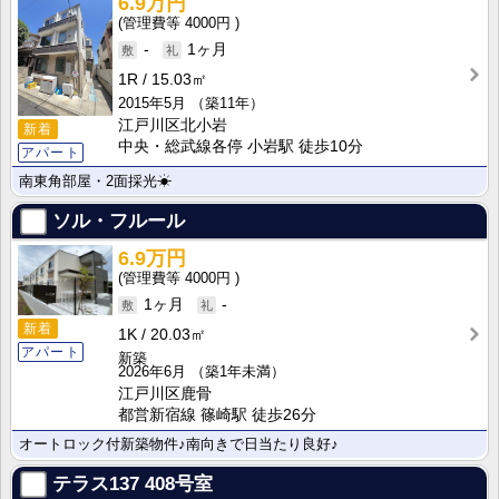
6.9万円
4000円
-
1ヶ月
1R
15.03㎡
2015年5月
（築11年）
江戸川区北小岩
新着
中央・総武線各停 小岩駅 徒歩10分
アパート
南東角部屋・2面採光☀
ソル・フルール
6.9万円
4000円
1ヶ月
-
新着
1K
20.03㎡
アパート
新築
2026年6月
（築1年未満）
江戸川区鹿骨
都営新宿線 篠崎駅 徒歩26分
オートロック付新築物件♪南向きで日当たり良好♪
テラス137
408号室