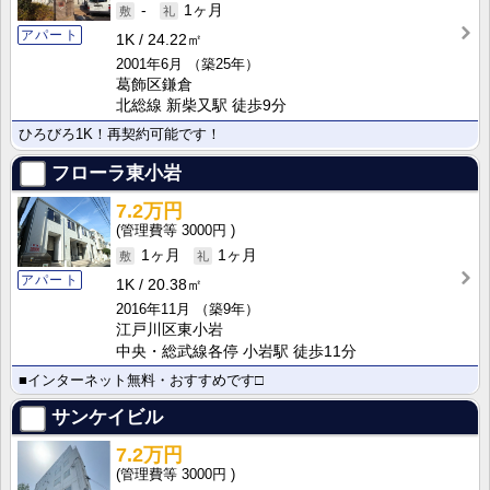
-
1ヶ月
アパート
1K
24.22㎡
2001年6月
（築25年）
葛飾区鎌倉
北総線 新柴又駅 徒歩9分
ひろびろ1K！再契約可能です！
フローラ東小岩
7.2万円
3000円
1ヶ月
1ヶ月
アパート
1K
20.38㎡
2016年11月
（築9年）
江戸川区東小岩
中央・総武線各停 小岩駅 徒歩11分
■インターネット無料・おすすめです□
サンケイビル
7.2万円
3000円