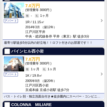
7.0万円
3000円
-
1ヶ月
アパート
1R
11.15㎡
2014年3月
（築12年）
江戸川区平井
中央・総武線各停 平井（東京）駅 徒歩3分
最寄り駅徒歩5分以内の好立地！！ロフト付きのお部屋です！！
パインヒル西小岩
7.0万円
3000円
1ヶ月
1ヶ月
アパート
1K
19.8㎡
2005年9月
（築20年）
江戸川区西小岩
京成本線 京成小岩駅 徒歩7分
バス・トイレ別・独立洗面台付き★徒歩圏内にスーパー・コンビニあり！
COLONNA MILIARE