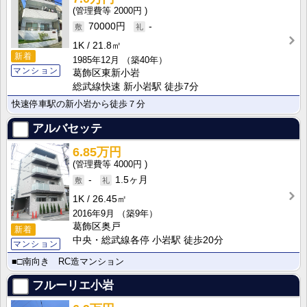
2000円
70000円
-
1K
21.8㎡
新着
1985年12月
（築40年）
マンション
葛飾区東新小岩
総武線快速 新小岩駅 徒歩7分
快速停車駅の新小岩から徒歩７分
アルバセッテ
6.85万円
4000円
-
1.5ヶ月
1K
26.45㎡
2016年9月
（築9年）
葛飾区奥戸
新着
中央・総武線各停 小岩駅 徒歩20分
マンション
■□南向き RC造マンション
フルーリエ小岩