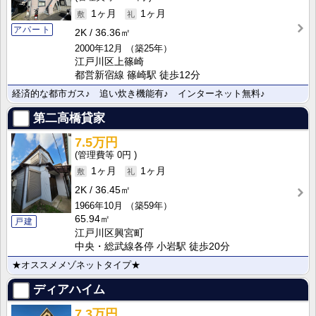
1ヶ月
1ヶ月
アパート
2K
36.36㎡
2000年12月
（築25年）
江戸川区上篠崎
都営新宿線 篠崎駅 徒歩12分
経済的な都市ガス♪ 追い炊き機能有♪ インターネット無料♪
第二高橋貸家
7.5万円
0円
1ヶ月
1ヶ月
2K
36.45㎡
1966年10月
（築59年）
65.94㎡
戸建
江戸川区興宮町
中央・総武線各停 小岩駅 徒歩20分
★オススメメゾネットタイプ★
ディアハイム
7.3万円