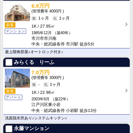
6.9万円
4000円
1ヶ月
1ヶ月
新着
1K
27.95㎡
マンション
1985年12月
（築40年）
市川市市川南
中央・総武線各停 市川駅 徒歩5分
最上階角部屋♪オートロック付き♪
みらくる りーふ
7.0万円
3000円
-
1ヶ月
新着
1K
22.98㎡
アパート
2003年9月
（築22年）
江戸川区東小岩
中央・総武線各停 小岩駅 徒歩13分
洗面脱衣所あり♪システムキッチン♪
永藤マンション