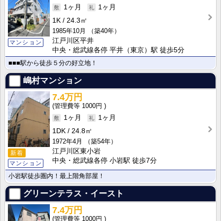
1ヶ月
1ヶ月
1K
24.3㎡
1985年10月
（築40年）
江戸川区平井
マンション
中央・総武線各停 平井（東京）駅 徒歩5分
■■■駅から徒歩５分の好立地！
嶋村マンション
7.4万円
1000円
1ヶ月
1ヶ月
1DK
24.8㎡
1972年4月
（築54年）
江戸川区東小岩
新着
中央・総武線各停 小岩駅 徒歩7分
マンション
小岩駅徒歩圏内！最上階角部屋！
グリーンテラス・イースト
7.4万円
1000円