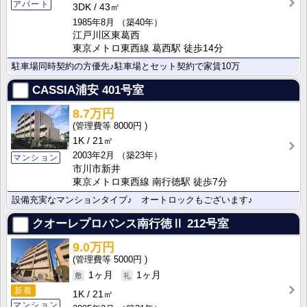
アパート
3DK
43㎡
1985年8月
（築40年）
江戸川区東葛西
東京メトロ東西線 葛西駅 徒歩14分
駐車場同時契約の方優先♪駐車場とセット契約で家賃10万
CASSIA浦安
401号室
8.7万円
8000円
1K
21㎡
2003年2月
（築23年）
マンション
市川市新井
東京メトロ東西線 南行徳駅 徒歩7分
設備充実なマンションタイプ♪ オートロックもございます♪
クオーレプロバンス南行徳Ⅱ
212号室
9.0万円
5000円
1ヶ月
1ヶ月
新着
1K
21㎡
マンション