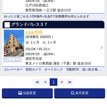
1991年3月
（築35年）
江戸川区西瑞江
都営新宿線 一之江駅 徒歩12分
ゆったり過ごせる３DK物件♪礼金0で初期費用を抑えられます
グランドパレス３７
13.6万円
10000円
1ヶ月
1ヶ月
2SLDK
65.22㎡
2002年3月
（築24年）
浦安市北栄
マンション
東京メトロ東西線 浦安（千葉）駅 徒歩15分
エレベーター 防犯カメラ オートロック 宅配BOX 追い炊き風呂 ３口システムキッチン
≪
<
1
>
≫
沿線変更
条件変更