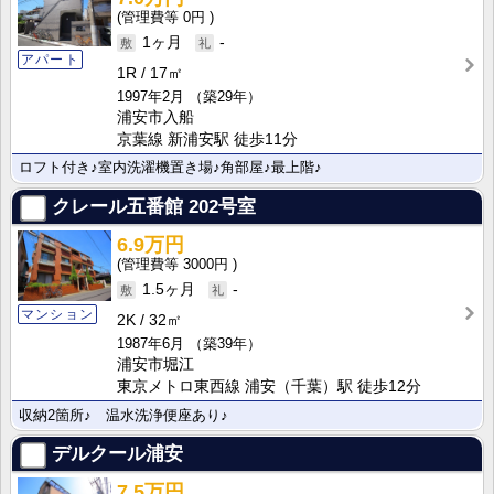
0円
1ヶ月
-
アパート
1R
17㎡
1997年2月
（築29年）
浦安市入船
京葉線 新浦安駅 徒歩11分
ロフト付き♪室内洗濯機置き場♪角部屋♪最上階♪
クレール五番館
202号室
6.9万円
3000円
1.5ヶ月
-
マンション
2K
32㎡
1987年6月
（築39年）
浦安市堀江
東京メトロ東西線 浦安（千葉）駅 徒歩12分
収納2箇所♪ 温水洗浄便座あり♪
デルクール浦安
7.5万円