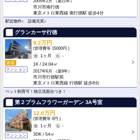
2005年2月
（築21年）
市川市南行徳
東京メトロ東西線 南行徳駅 徒歩4分
駅近物件♪ 設備充実♪
グランカーサ行徳
9.2万円
15000円
1ヶ月
-
新着
1K
24.04㎡
マンション
2017年6月
（築9年）
市川市行徳駅前
東京メトロ東西線 行徳駅 徒歩8分
ペット飼育可！独立洗面台つき！
第２プラムフラワーガーデン
3A号室
12.0万円
0円
1ヶ月
-
3DK
54㎡
マンション