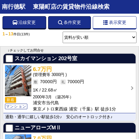
南行徳駅 東陽町店の賃貸物件沿線検索
沿線変更
条件変更
表示変更
1
13
～
件目
(13件)
↓チェックしてお問合せ
スカイマンション
202号室
6.7万円
3000円
70000円
70000円
1K
22.68㎡
2000年3月
（築26年）
新着
浦安市当代島
マンション
東京メトロ東西線 浦安（千葉）駅 徒歩1分
通勤・通学に嬉しい駅徒歩1分♪ 安心のオートロック付き♪
ニューアローズMⅡ
7.0万円