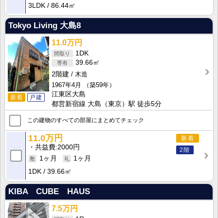
3LDK
86.44㎡
Tokyo Living 大島8
11.0万円
1DK
39.66㎡
2階建
木造
1967年4月
（築59年）
江東区大島
新着
戸建
都営新宿線 大島（東京）駅 徒歩5分
この建物のすべての部屋にまとめてチェック
11.0万円
新着
共益費
2000円
2階
1ヶ月
1ヶ月
1DK
39.66㎡
KIBA CUBE HAUS
7.5万円