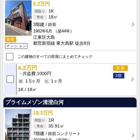
6.2万円
1K
18㎡
3階建
鉄骨
1982年6月
（築44年）
江東区大島
新着
都営新宿線 東大島駅 徒歩8分
マンション
この建物のすべての部屋にまとめてチェック
6.2万円
新着
共益費
1000円
3階
1.5ヶ月
1ヶ月
1K
18㎡
プライムメゾン清澄白河
19.3万円
1R
35.91㎡
7階建
鉄筋コンクリート