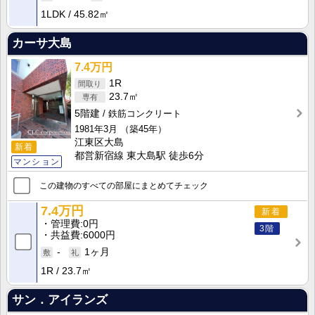
1LDK
45.82㎡
カーサ大島
7.4万円
1R
23.7㎡
5階建
鉄筋コンクリート
1981年3月
（築45年）
江東区大島
新着
都営新宿線 東大島駅 徒歩6分
マンション
この建物のすべての部屋にまとめてチェック
7.4万円
新着
管理費
0円
3階
共益費
6000円
-
1ヶ月
1R
23.7㎡
サン．アイランズ