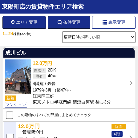
東陽町店の賃貸物件エリア検索
エリア変更
条件変更
表示変更
1
24
～
棟目
(327棟)
成川ビル
12.0万円
2DK
40㎡
4階建
鉄骨
1979年3月
（築47年）
江東区三好
新着
東京メトロ半蔵門線 清澄白河駅 徒歩3分
マンション
この建物のすべての部屋にまとめてチェック
12.0万円
新着
管理費
0円
4階