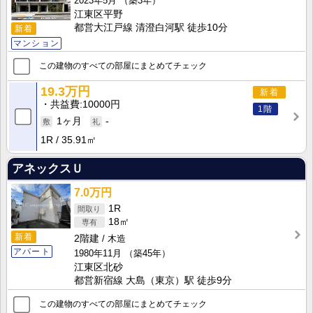
2023年5月
（築3年）
江東区平野
都営大江戸線 清澄白河駅 徒歩10分
新着
マンション
この建物のすべての部屋にまとめてチェック
19.3万円
新着
共益費
10000円
1階
1ヶ月
-
1R
35.91㎡
アネックスＵ
7.0万円
1R
18㎡
新着
2階建
木造
アパート
1980年11月
（築45年）
江東区北砂
都営新宿線 大島（東京）駅 徒歩9分
この建物のすべての部屋にまとめてチェック