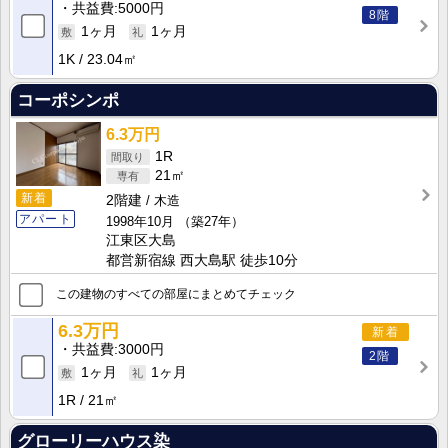
共益費
5000円
8階
1ヶ月
1ヶ月
1K
23.04㎡
コーポシンポ
6.3万円
1R
21㎡
新着
2階建
木造
アパート
1998年10月
（築27年）
江東区大島
都営新宿線 西大島駅 徒歩10分
この建物のすべての部屋にまとめてチェック
6.3万円
新着
共益費
3000円
2階
1ヶ月
1ヶ月
1R
21㎡
グローリーハウス染