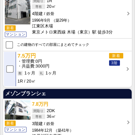
1R
20㎡
4階建
鉄骨
1996年9月
（築29年）
江東区木場
新着
東京メトロ東西線 木場（東京）駅 徒歩3分
マンション
この建物のすべての部屋にまとめてチェック
7.5万円
新着
管理費
0円
3階
共益費
3000円
1ヶ月
1ヶ月
1R
20㎡
メゾンブランシェ
7.8万円
2DK
36㎡
新着
3階建
鉄骨
マンション
1984年12月
（築41年）