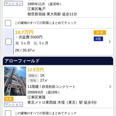
マンション
1995年11月
（築30年）
江東区亀戸
都営新宿線 東大島駅 徒歩11分
この建物のすべての部屋にまとめてチェック
10.7万円
新着
共益費
5000円
4階
1ヶ月
1ヶ月
2K
35.87㎡
アローフィールド
12.5万円
1K
27㎡
11階建
鉄骨鉄筋コンクリート
2008年8月
（築18年）
江東区東陽
新着
東京メトロ東西線 木場（東京）駅 徒歩3分
マンション
この建物のすべての部屋にまとめてチェック