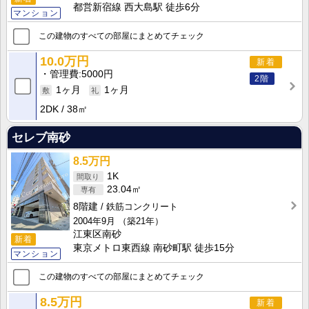
都営新宿線 西大島駅 徒歩6分
マンション
この建物のすべての部屋にまとめてチェック
10.0万円
新着
管理費
5000円
2階
1ヶ月
1ヶ月
2DK
38㎡
セレブ南砂
8.5万円
1K
23.04㎡
8階建
鉄筋コンクリート
2004年9月
（築21年）
江東区南砂
新着
東京メトロ東西線 南砂町駅 徒歩15分
マンション
この建物のすべての部屋にまとめてチェック
8.5万円
新着