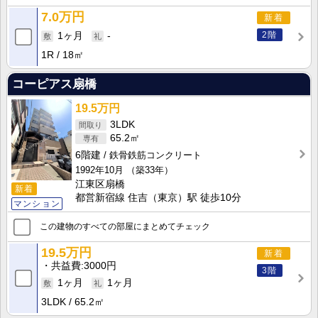
7.0万円
新着
2階
1ヶ月
-
1R
18㎡
コーピアス扇橋
19.5万円
3LDK
65.2㎡
6階建
鉄骨鉄筋コンクリート
1992年10月
（築33年）
江東区扇橋
新着
都営新宿線 住吉（東京）駅 徒歩10分
マンション
この建物のすべての部屋にまとめてチェック
19.5万円
新着
共益費
3000円
3階
1ヶ月
1ヶ月
3LDK
65.2㎡