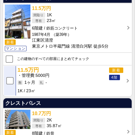
11.5万円
1K
23㎡
6階建
鉄筋コンクリート
1987年4月
（築39年）
江東区清澄
新着
東京メトロ半蔵門線 清澄白河駅 徒歩5分
マンション
この建物のすべての部屋にまとめてチェック
11.5万円
新着
管理費
5000円
4階
1ヶ月
-
1K
23㎡
クレストパレス
10.7万円
2K
35.87㎡
新着
8階建
鉄骨