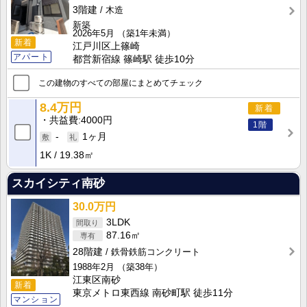
3階建
木造
新築
2026年5月
（築1年未満）
新着
江戸川区上篠崎
アパート
都営新宿線 篠崎駅 徒歩10分
この建物のすべての部屋にまとめてチェック
8.4万円
新着
共益費
4000円
1階
-
1ヶ月
1K
19.38㎡
スカイシティ南砂
30.0万円
3LDK
87.16㎡
28階建
鉄骨鉄筋コンクリート
1988年2月
（築38年）
江東区南砂
新着
東京メトロ東西線 南砂町駅 徒歩11分
マンション