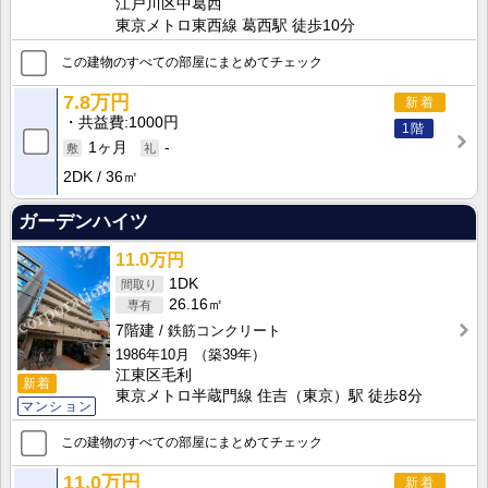
江戸川区中葛西
東京メトロ東西線 葛西駅 徒歩10分
この建物のすべての部屋にまとめてチェック
7.8万円
新着
共益費
1000円
1階
1ヶ月
-
2DK
36㎡
ガーデンハイツ
11.0万円
1DK
26.16㎡
7階建
鉄筋コンクリート
1986年10月
（築39年）
江東区毛利
新着
東京メトロ半蔵門線 住吉（東京）駅 徒歩8分
マンション
この建物のすべての部屋にまとめてチェック
11.0万円
新着