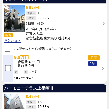
9.6万円
1K
22.35㎡
3階建
鉄骨
2018年12月
（築7年）
江東区大島
新着
都営新宿線 東大島駅 徒歩8分
マンション
この建物のすべての部屋にまとめてチェック
9.6万円
新着
管理費
4000円
2階
共益費
0円
-
1ヶ月
1K
22.35㎡
ハーモニーテラス上篠崎Ⅱ
8.4万円
1K
19.38㎡