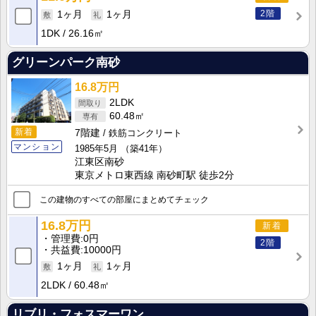
2階
1ヶ月
1ヶ月
1DK
26.16㎡
グリーンパーク南砂
16.8万円
2LDK
60.48㎡
新着
7階建
鉄筋コンクリート
マンション
1985年5月
（築41年）
江東区南砂
東京メトロ東西線 南砂町駅 徒歩2分
この建物のすべての部屋にまとめてチェック
16.8万円
新着
管理費
0円
2階
共益費
10000円
1ヶ月
1ヶ月
2LDK
60.48㎡
リブリ・フォスマーワン