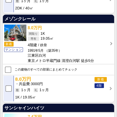
1ヶ月
1ヶ月
2DK
40㎡
メゾンクレール
8.0万円
1K
19.05㎡
新着
4階建
鉄骨
マンション
1991年5月
（築35年）
江東区白河
東京メトロ半蔵門線 清澄白河駅 徒歩5分
この建物のすべての部屋にまとめてチェック
8.0万円
新着
共益費
3000円
4階
1ヶ月
1ヶ月
1K
19.05㎡
サンシャインハイツ
7.4万円