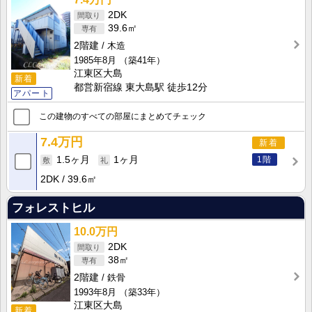
2DK
39.6㎡
2階建
木造
1985年8月
（築41年）
江東区大島
新着
都営新宿線 東大島駅 徒歩12分
アパート
この建物のすべての部屋にまとめてチェック
7.4万円
新着
1階
1.5ヶ月
1ヶ月
2DK
39.6㎡
フォレストヒル
10.0万円
2DK
38㎡
2階建
鉄骨
1993年8月
（築33年）
江東区大島
新着