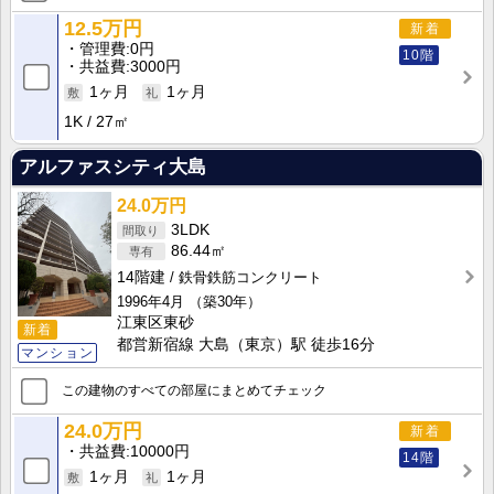
12.5万円
新着
管理費
0円
10階
共益費
3000円
1ヶ月
1ヶ月
1K
27㎡
アルファスシティ大島
24.0万円
3LDK
86.44㎡
14階建
鉄骨鉄筋コンクリート
1996年4月
（築30年）
江東区東砂
新着
都営新宿線 大島（東京）駅 徒歩16分
マンション
この建物のすべての部屋にまとめてチェック
24.0万円
新着
共益費
10000円
14階
1ヶ月
1ヶ月