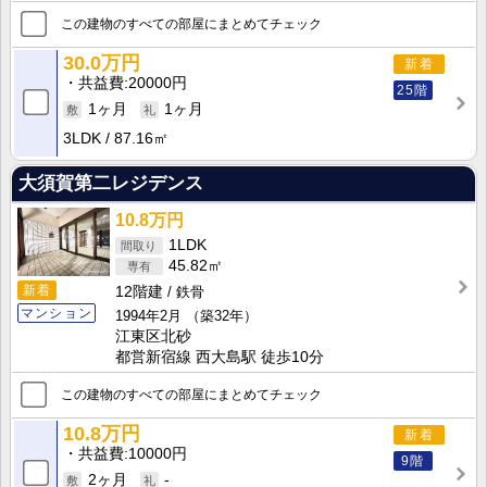
この建物のすべての部屋にまとめてチェック
30.0万円
新着
共益費
20000円
25階
1ヶ月
1ヶ月
3LDK
87.16㎡
大須賀第二レジデンス
10.8万円
1LDK
45.82㎡
新着
12階建
鉄骨
マンション
1994年2月
（築32年）
江東区北砂
都営新宿線 西大島駅 徒歩10分
この建物のすべての部屋にまとめてチェック
10.8万円
新着
共益費
10000円
9階
2ヶ月
-