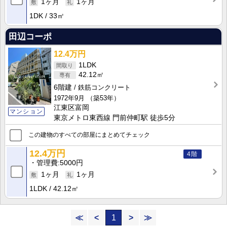
1ヶ月
1ヶ月
1DK
33㎡
田辺コーポ
12.4万円
1LDK
42.12㎡
6階建
鉄筋コンクリート
1972年9月
（築53年）
江東区富岡
マンション
東京メトロ東西線 門前仲町駅 徒歩5分
この建物のすべての部屋にまとめてチェック
12.4万円
4階
管理費
5000円
1ヶ月
1ヶ月
1LDK
42.12㎡
≪
<
1
>
≫