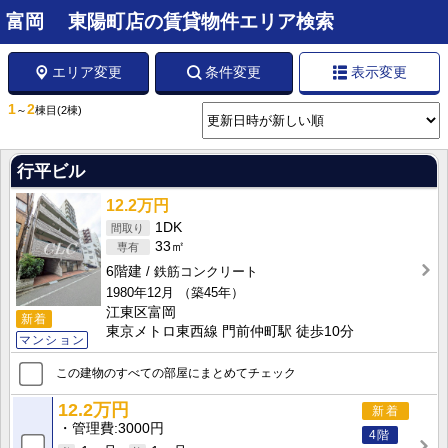
富岡 東陽町店の賃貸物件エリア検索
エリア変更
条件変更
表示変更
1
2
～
棟目
(2棟)
行平ビル
12.2万円
1DK
33㎡
6階建
鉄筋コンクリート
1980年12月
（築45年）
江東区富岡
新着
東京メトロ東西線 門前仲町駅 徒歩10分
マンション
この建物のすべての部屋にまとめてチェック
12.2万円
新着
管理費
3000円
4階