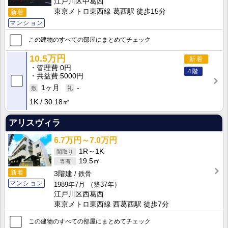
江戸川区中葛西
東京メトロ東西線 葛西駅 徒歩15分
新着
マンション
この建物のすべての部屋にまとめてチェック
10.5万円
新着
管理費
0円
4階
共益費
5000円
1ヶ月
-
1K
30.18㎡
アリスヴィラ
6.7万円～7.0万円
1R～1K
19.5㎡
新着
3階建
鉄骨
マンション
1989年7月
（築37年）
江戸川区西葛西
東京メトロ東西線 西葛西駅 徒歩7分
この建物のすべての部屋にまとめてチェック