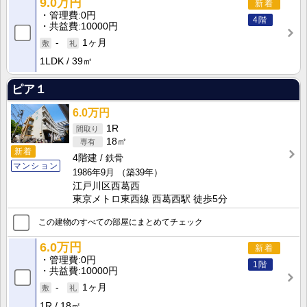
9.0万円
新着
管理費
0円
4階
共益費
10000円
-
1ヶ月
1LDK
39㎡
ピア１
6.0万円
1R
18㎡
新着
4階建
鉄骨
マンション
1986年9月
（築39年）
江戸川区西葛西
東京メトロ東西線 西葛西駅 徒歩5分
この建物のすべての部屋にまとめてチェック
6.0万円
新着
管理費
0円
1階
共益費
10000円
-
1ヶ月
1R
18㎡