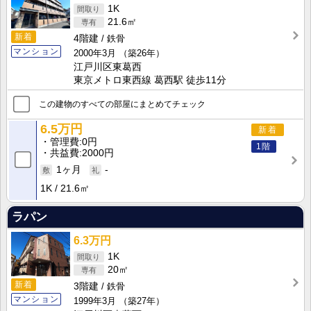
1K
21.6㎡
新着
4階建
鉄骨
マンション
2000年3月
（築26年）
江戸川区東葛西
東京メトロ東西線 葛西駅 徒歩11分
この建物のすべての部屋にまとめてチェック
6.5万円
新着
管理費
0円
1階
共益費
2000円
1ヶ月
-
1K
21.6㎡
ラパン
6.3万円
1K
20㎡
新着
3階建
鉄骨
マンション
1999年3月
（築27年）