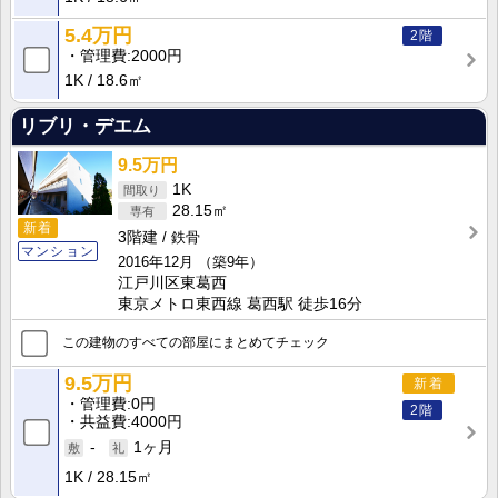
5.4万円
2階
管理費
2000円
1K
18.6㎡
リブリ・デエム
9.5万円
1K
28.15㎡
新着
3階建
鉄骨
マンション
2016年12月
（築9年）
江戸川区東葛西
東京メトロ東西線 葛西駅 徒歩16分
この建物のすべての部屋にまとめてチェック
9.5万円
新着
管理費
0円
2階
共益費
4000円
-
1ヶ月
1K
28.15㎡