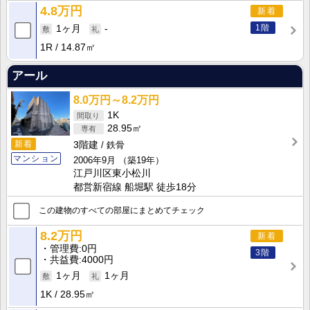
4.8万円
新着
1階
1ヶ月
-
1R
14.87㎡
アール
8.0万円～8.2万円
1K
28.95㎡
新着
3階建
鉄骨
マンション
2006年9月
（築19年）
江戸川区東小松川
都営新宿線 船堀駅 徒歩18分
この建物のすべての部屋にまとめてチェック
8.2万円
新着
管理費
0円
3階
共益費
4000円
1ヶ月
1ヶ月
1K
28.95㎡