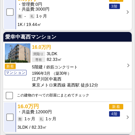
管理費
0円
3階
共益費
3000円
-
1ヶ月
1K
19.44㎡
愛幸中葛西マンション
16.0万円
3LDK
82.33㎡
新着
5階建
鉄筋コンクリート
マンション
1996年3月
（築30年）
江戸川区中葛西
東京メトロ東西線 葛西駅 徒歩12分
この建物のすべての部屋にまとめてチェック
16.0万円
新着
共益費
12000円
4階
1ヶ月
1ヶ月
3LDK
82.33㎡