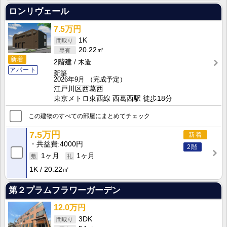
ロンリヴェール
7.5万円
1K
20.22㎡
新着
2階建
木造
アパート
新築
2026年9月
（完成予定）
江戸川区西葛西
東京メトロ東西線 西葛西駅 徒歩18分
この建物のすべての部屋にまとめてチェック
7.5万円
新着
共益費
4000円
2階
1ヶ月
1ヶ月
1K
20.22㎡
第２プラムフラワーガーデン
12.0万円
3DK