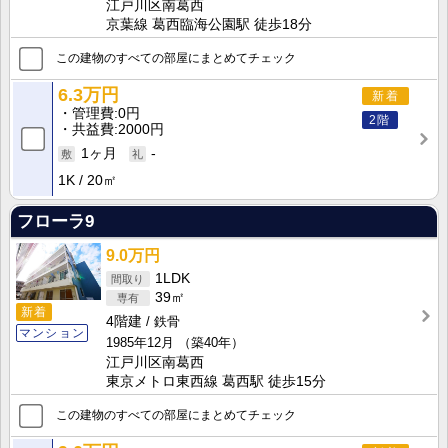
江戸川区南葛西
京葉線 葛西臨海公園駅 徒歩18分
この建物のすべての部屋にまとめてチェック
6.3万円
新着
管理費
0円
2階
共益費
2000円
1ヶ月
-
1K
20㎡
フローラ9
9.0万円
1LDK
39㎡
新着
4階建
鉄骨
マンション
1985年12月
（築40年）
江戸川区南葛西
東京メトロ東西線 葛西駅 徒歩15分
この建物のすべての部屋にまとめてチェック