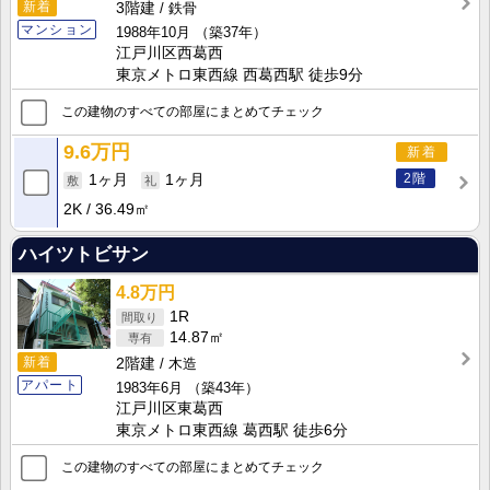
新着
3階建
鉄骨
マンション
1988年10月
（築37年）
江戸川区西葛西
東京メトロ東西線 西葛西駅 徒歩9分
この建物のすべての部屋にまとめてチェック
9.6万円
新着
2階
1ヶ月
1ヶ月
2K
36.49㎡
ハイツトビサン
4.8万円
1R
14.87㎡
新着
2階建
木造
アパート
1983年6月
（築43年）
江戸川区東葛西
東京メトロ東西線 葛西駅 徒歩6分
この建物のすべての部屋にまとめてチェック