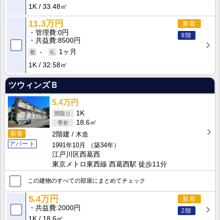
1K
33.48㎡
11.3万円
新着
管理費
0円
8階
共益費
8500円
-
1ヶ月
1K
32.58㎡
ツウィンズＢ
5.4万円
1K
18.6㎡
新着
2階建
木造
アパート
1991年10月
（築34年）
江戸川区西葛西
東京メトロ東西線 西葛西駅 徒歩11分
この建物のすべての部屋にまとめてチェック
5.4万円
新着
共益費
2000円
2階
1K
18.6㎡