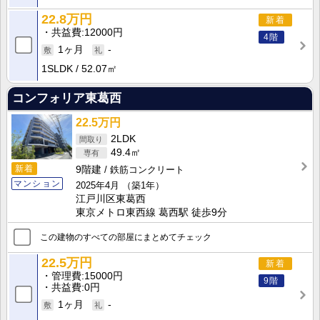
22.8万円
新着
共益費
12000円
4階
1ヶ月
-
1SLDK
52.07㎡
コンフォリア東葛西
22.5万円
2LDK
49.4㎡
新着
9階建
鉄筋コンクリート
マンション
2025年4月
（築1年）
江戸川区東葛西
東京メトロ東西線 葛西駅 徒歩9分
この建物のすべての部屋にまとめてチェック
22.5万円
新着
管理費
15000円
9階
共益費
0円
1ヶ月
-