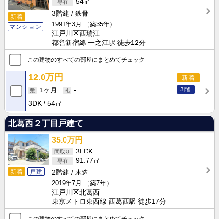
54㎡
3階建
鉄骨
新着
1991年3月
（築35年）
マンション
江戸川区西瑞江
都営新宿線 一之江駅 徒歩12分
この建物のすべての部屋にまとめてチェック
12.0万円
新着
3階
1ヶ月
-
3DK
54㎡
北葛西２丁目戸建て
35.0万円
3LDK
91.77㎡
新着
戸建
2階建
木造
2019年7月
（築7年）
江戸川区北葛西
東京メトロ東西線 西葛西駅 徒歩17分
この建物のすべての部屋にまとめてチェック