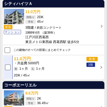
シティハイツＡ
11.0万円
2DK
45㎡
新着
3階建
鉄筋コンクリート
マンション
1988年4月
（築38年）
江戸川区西葛西
東京メトロ東西線 西葛西駅 徒歩5分
この建物のすべての部屋にまとめてチェック
11.0万円
新着
共益費
5000円
3階
1ヶ月
1ヶ月
2DK
45㎡
コーポエーリエル
9.6万円
2K
36.49㎡