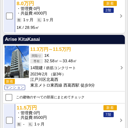
8.0万円
新着
管理費
0円
2階
共益費
4000円
1ヶ月
1ヶ月
1K
28.95㎡
Arise KitaKasai
11.3万円～11.5万円
1K
32.58㎡～33.48㎡
14階建
鉄筋コンクリート
2023年2月
（築3年）
江戸川区北葛西
新着
東京メトロ東西線 西葛西駅 徒歩9分
マンション
この建物のすべての部屋にまとめてチェック
11.5万円
新着
管理費
0円
7階
共益費
8500円
-
1ヶ月