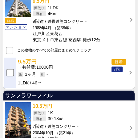
9.5万円
1LDK
46㎡
新着
9階建
鉄骨鉄筋コンクリート
マンション
1988年4月
（築38年）
江戸川区東葛西
東京メトロ東西線 葛西駅 徒歩12分
この建物のすべての部屋にまとめてチェック
9.5万円
新着
共益費
10000円
7階
1ヶ月
-
1LDK
46㎡
サンフラワーフィル
10.5万円
1K
30.18㎡
7階建
鉄筋コンクリート
2004年10月
（築21年）