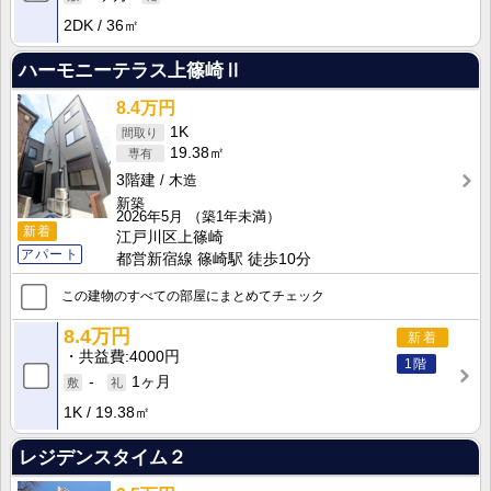
2DK
36㎡
ハーモニーテラス上篠崎Ⅱ
8.4万円
1K
19.38㎡
3階建
木造
新築
2026年5月
（築1年未満）
新着
江戸川区上篠崎
アパート
都営新宿線 篠崎駅 徒歩10分
この建物のすべての部屋にまとめてチェック
8.4万円
新着
共益費
4000円
1階
-
1ヶ月
1K
19.38㎡
レジデンスタイム２