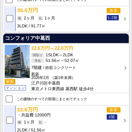
35.0万円
新着
1-2階
2ヶ月
1ヶ月
3LDK
91.77㎡
コンフォリア中葛西
22.6万円～22.8万円
1SLDK～2LDK
51.56㎡～52.07㎡
7階建
鉄筋コンクリート
新築
2026年2月
（築1年未満）
新着
江戸川区中葛西
マンション
東京メトロ東西線 葛西駅 徒歩4分
この建物のすべての部屋にまとめてチェック
22.6万円
新着
共益費
12000円
4階
1ヶ月
-
2LDK
51.56㎡