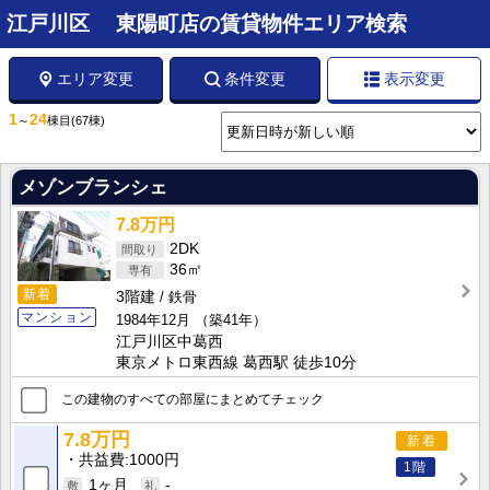
江戸川区 東陽町店の賃貸物件エリア検索
エリア変更
条件変更
表示変更
1
24
～
棟目
(67棟)
メゾンブランシェ
7.8万円
2DK
36㎡
新着
3階建
鉄骨
マンション
1984年12月
（築41年）
江戸川区中葛西
東京メトロ東西線 葛西駅 徒歩10分
この建物のすべての部屋にまとめてチェック
7.8万円
新着
共益費
1000円
1階
1ヶ月
-