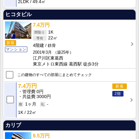
2LDK
49.4㎡
ヒコタビル
7.4万円
1K
22㎡
新着
4階建
鉄骨
マンション
2001年3月
（築25年）
江戸川区東葛西
東京メトロ東西線 葛西駅 徒歩3分
この建物のすべての部屋にまとめてチェック
7.4万円
新着
管理費
0円
2階
共益費
3000円
1ヶ月
-
1K
22㎡
カリブ
6.5万円