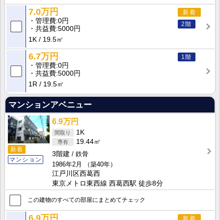
7.0万円
新着
管理費
0円
2階
共益費
5000円
1K
19.5㎡
6.7万円
1階
管理費
0円
共益費
5000円
1R
19.5㎡
マンションアベニュー
6.9万円
1K
19.44㎡
新着
3階建
鉄骨
マンション
1986年2月
（築40年）
江戸川区西葛西
東京メトロ東西線 西葛西駅 徒歩8分
この建物のすべての部屋にまとめてチェック
6.9万円
新着