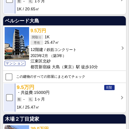
-
1ヶ月
1K
20.65㎡
ベルシード大島
9.5万円
1K
25.47㎡
12階建
鉄筋コンクリート
2023年2月
（築3年）
江東区北砂
マンション
都営新宿線 大島（東京）駅 徒歩10分
この建物のすべての部屋にまとめてチェック
9.5万円
8階
共益費
15000円
-
1ヶ月
1K
25.47㎡
木場２丁目貸家
39.0万円