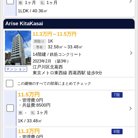
1ヶ月
1ヶ月
1LDK
40.36㎡
Arise KitaKasai
11.3万円～11.5万円
1K
32.58㎡～33.48㎡
14階建
鉄筋コンクリート
2023年2月
（築3年）
江戸川区北葛西
マンション
東京メトロ東西線 西葛西駅 徒歩9分
この建物のすべての部屋にまとめてチェック
11.5万円
7階
管理費
0円
共益費
8500円
-
1ヶ月
1K
33.48㎡
11.3万円
8階
管理費
0円