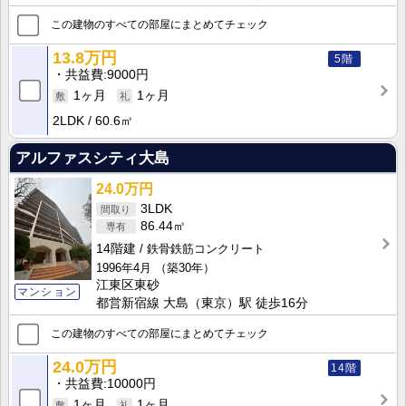
この建物のすべての部屋にまとめてチェック
13.8万円
5階
共益費
9000円
1ヶ月
1ヶ月
2LDK
60.6㎡
アルファスシティ大島
24.0万円
3LDK
86.44㎡
14階建
鉄骨鉄筋コンクリート
1996年4月
（築30年）
江東区東砂
マンション
都営新宿線 大島（東京）駅 徒歩16分
この建物のすべての部屋にまとめてチェック
24.0万円
14階
共益費
10000円
1ヶ月
1ヶ月