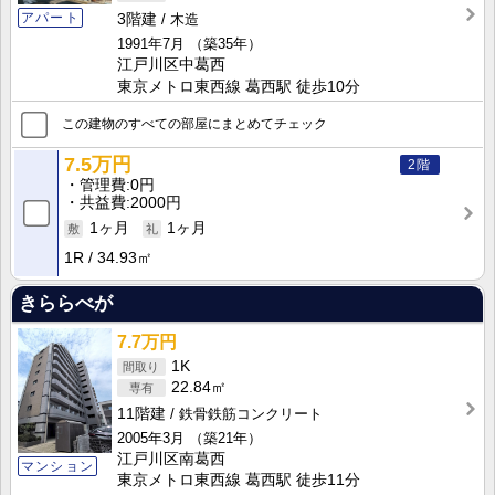
アパート
3階建
木造
1991年7月
（築35年）
江戸川区中葛西
東京メトロ東西線 葛西駅 徒歩10分
この建物のすべての部屋にまとめてチェック
7.5万円
2階
管理費
0円
共益費
2000円
1ヶ月
1ヶ月
1R
34.93㎡
きららべが
7.7万円
1K
22.84㎡
11階建
鉄骨鉄筋コンクリート
2005年3月
（築21年）
江戸川区南葛西
マンション
東京メトロ東西線 葛西駅 徒歩11分