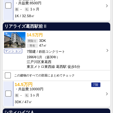
共益費
8500円
-
1ヶ月
1K
32.58㎡
リアライズ葛西駅前Ⅱ
14.5万円
3DK
47㎡
マンション
7階建
鉄筋コンクリート
1996年1月
（築30年）
江戸川区東葛西
東京メトロ東西線 葛西駅 徒歩5分
この建物のすべての部屋にまとめてチェック
14.5万円
7階
共益費
10000円
-
1ヶ月
3DK
47㎡
シティハイツＡ