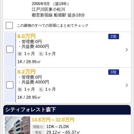
2006年9月
（築19年）
江戸川区東小松川
都営新宿線 船堀駅 徒歩18分
この建物のすべての部屋にまとめてチェック
8.0万円
2階
管理費
0円
共益費
4000円
1ヶ月
1ヶ月
1K
28.95㎡
8.2万円
3階
管理費
0円
共益費
4000円
1ヶ月
1ヶ月
1K
28.95㎡
シティフォレスト森下
14.8万円～32.0万円
1DK～2LDK
29.12㎡～65.37㎡