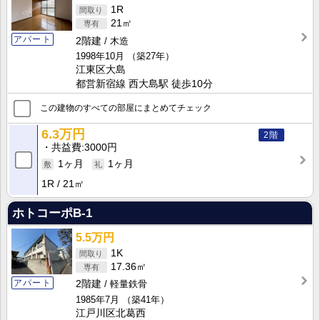
1R
21㎡
アパート
2階建
木造
1998年10月
（築27年）
江東区大島
都営新宿線 西大島駅 徒歩10分
この建物のすべての部屋にまとめてチェック
6.3万円
2階
共益費
3000円
1ヶ月
1ヶ月
1R
21㎡
ホトコーポB-1
5.5万円
1K
17.36㎡
アパート
2階建
軽量鉄骨
1985年7月
（築41年）
江戸川区北葛西