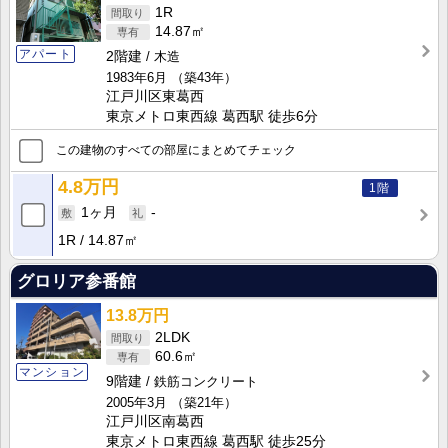
1R
14.87㎡
アパート
2階建
木造
1983年6月
（築43年）
江戸川区東葛西
東京メトロ東西線 葛西駅 徒歩6分
この建物のすべての部屋にまとめてチェック
4.8万円
1階
1ヶ月
-
1R
14.87㎡
グロリア参番館
13.8万円
2LDK
60.6㎡
マンション
9階建
鉄筋コンクリート
2005年3月
（築21年）
江戸川区南葛西
東京メトロ東西線 葛西駅 徒歩25分