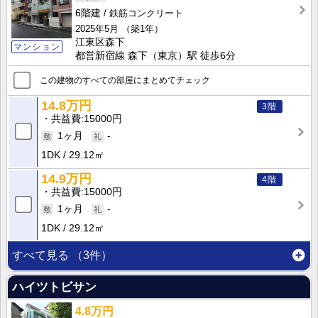
6階建
鉄筋コンクリート
2025年5月
（築1年）
江東区森下
マンション
都営新宿線 森下（東京）駅 徒歩6分
この建物のすべての部屋にまとめてチェック
14.8万円
3階
共益費
15000円
1ヶ月
-
1DK
29.12㎡
14.9万円
4階
共益費
15000円
1ヶ月
-
1DK
29.12㎡
すべて見る
（3件）
ハイツトビサン
4.8万円