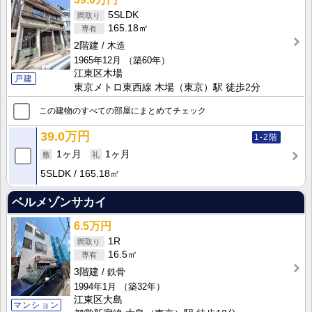
5SLDK
165.18㎡
2階建
木造
1965年12月
（築60年）
江東区木場
戸建
東京メトロ東西線 木場（東京）駅 徒歩2分
この建物のすべての部屋にまとめてチェック
39.0万円
1-2階
1ヶ月
1ヶ月
5SLDK
165.18㎡
ベルメゾンサカイ
6.5万円
1R
16.5㎡
3階建
鉄骨
1994年1月
（築32年）
江東区大島
マンション