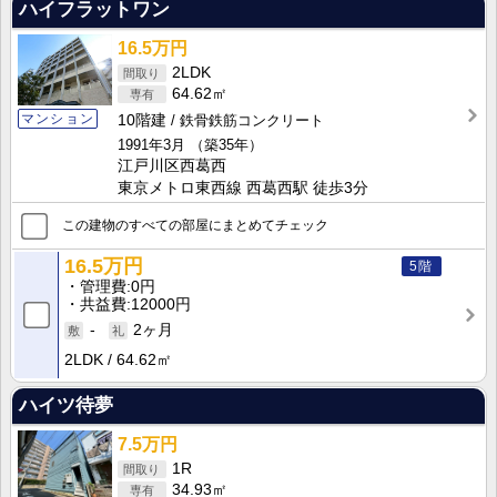
ハイフラットワン
16.5万円
2LDK
64.62㎡
マンション
10階建
鉄骨鉄筋コンクリート
1991年3月
（築35年）
江戸川区西葛西
東京メトロ東西線 西葛西駅 徒歩3分
この建物のすべての部屋にまとめてチェック
16.5万円
5階
管理費
0円
共益費
12000円
-
2ヶ月
2LDK
64.62㎡
ハイツ待夢
7.5万円
1R
34.93㎡