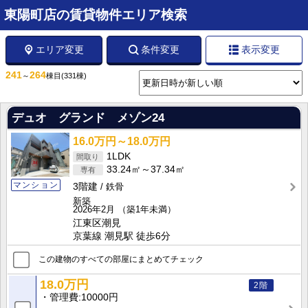
東陽町店の賃貸物件エリア検索
エリア変更
条件変更
表示変更
241
264
～
棟目
(331棟)
デュオ グランド メゾン24
16.0万円～18.0万円
1LDK
33.24㎡～37.34㎡
マンション
3階建
鉄骨
新築
2026年2月
（築1年未満）
江東区潮見
京葉線 潮見駅 徒歩6分
この建物のすべての部屋にまとめてチェック
18.0万円
2階
管理費
10000円