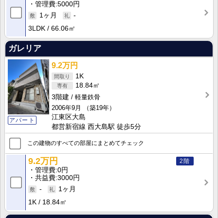
管理費
5000円
1ヶ月
-
3LDK
66.06㎡
ガレリア
9.2万円
1K
18.84㎡
3階建
軽量鉄骨
2006年9月
（築19年）
江東区大島
アパート
都営新宿線 西大島駅 徒歩5分
この建物のすべての部屋にまとめてチェック
9.2万円
2階
管理費
0円
共益費
3000円
-
1ヶ月
1K
18.84㎡