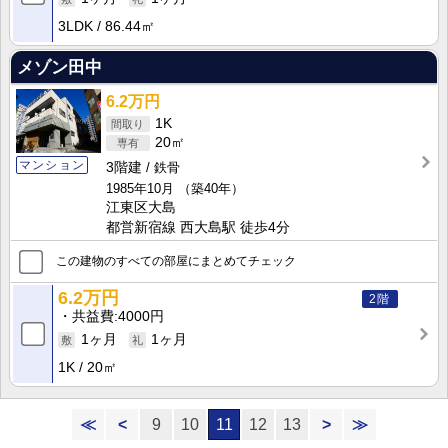
3LDK
86.44㎡
メゾン田中
6.2万円
1K
20㎡
マンション
3階建
鉄骨
1985年10月
（築40年）
江東区大島
都営新宿線 西大島駅 徒歩4分
この建物のすべての部屋にまとめてチェック
6.2万円
2階
共益費
4000円
1ヶ月
1ヶ月
1K
20㎡
≪
<
9
10
11
12
13
>
≫