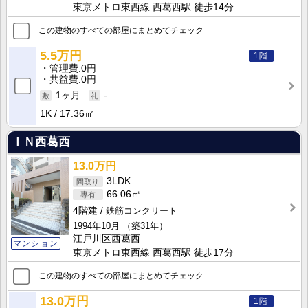
東京メトロ東西線 西葛西駅 徒歩14分
この建物のすべての部屋にまとめてチェック
5.5万円
1階
管理費
0円
共益費
0円
1ヶ月
-
1K
17.36㎡
ＩＮ西葛西
13.0万円
3LDK
66.06㎡
4階建
鉄筋コンクリート
1994年10月
（築31年）
江戸川区西葛西
マンション
東京メトロ東西線 西葛西駅 徒歩17分
この建物のすべての部屋にまとめてチェック
13.0万円
1階