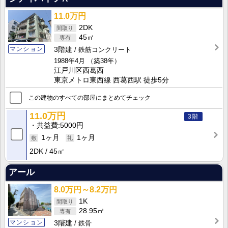
11.0万円
2DK
45㎡
マンション
3階建
鉄筋コンクリート
1988年4月
（築38年）
江戸川区西葛西
東京メトロ東西線 西葛西駅 徒歩5分
この建物のすべての部屋にまとめてチェック
11.0万円
3階
共益費
5000円
1ヶ月
1ヶ月
2DK
45㎡
アール
8.0万円～8.2万円
1K
28.95㎡
マンション
3階建
鉄骨