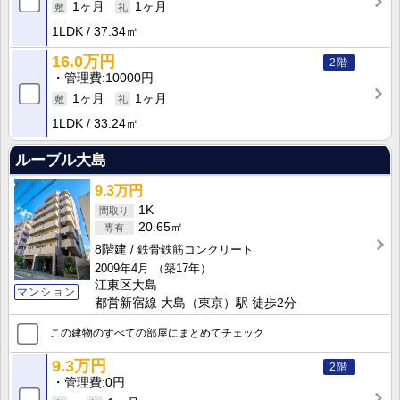
1ヶ月
1ヶ月
1LDK
37.34㎡
16.0万円
2階
管理費
10000円
1ヶ月
1ヶ月
1LDK
33.24㎡
ルーブル大島
9.3万円
1K
20.65㎡
8階建
鉄骨鉄筋コンクリート
2009年4月
（築17年）
江東区大島
マンション
都営新宿線 大島（東京）駅 徒歩2分
この建物のすべての部屋にまとめてチェック
9.3万円
2階
管理費
0円