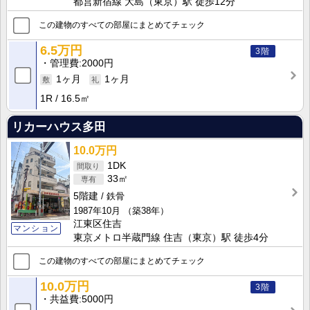
都営新宿線 大島（東京）駅 徒歩12分
この建物のすべての部屋にまとめてチェック
6.5万円
3階
管理費
2000円
1ヶ月
1ヶ月
1R
16.5㎡
リカーハウス多田
10.0万円
1DK
33㎡
5階建
鉄骨
1987年10月
（築38年）
江東区住吉
マンション
東京メトロ半蔵門線 住吉（東京）駅 徒歩4分
この建物のすべての部屋にまとめてチェック
10.0万円
3階
共益費
5000円