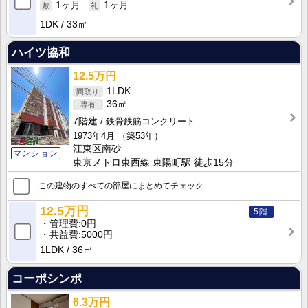
1ヶ月
1ヶ月
1DK
33㎡
ハイツ協和
12.5万円
1LDK
36㎡
7階建
鉄骨鉄筋コンクリート
1973年4月
（築53年）
江東区南砂
マンション
東京メトロ東西線 東陽町駅 徒歩15分
この建物のすべての部屋にまとめてチェック
12.5万円
5階
管理費
0円
共益費
5000円
1LDK
36㎡
コーポシンポ
6.3万円