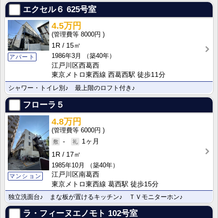
エクセル６
625号室
4.5万円
8000円
1R
15㎡
1986年3月
（築40年）
アパート
江戸川区西葛西
東京メトロ東西線 西葛西駅 徒歩11分
シャワー・トイレ別♪ 最上階のロフト付き♪
フローラ５
4.8万円
6000円
-
1ヶ月
1R
17㎡
1985年10月
（築40年）
江戸川区南葛西
マンション
東京メトロ東西線 葛西駅 徒歩15分
独立洗面台♪ まな板が置けるキッチン♪ ＴＶモニターホン♪
ラ・フィーヌエノモト
102号室