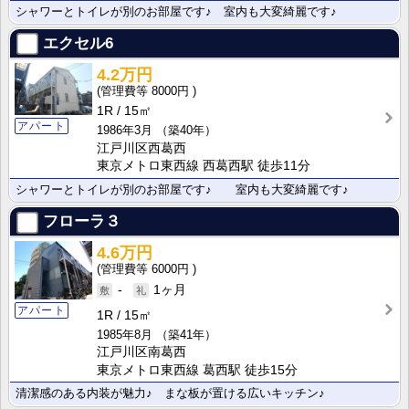
シャワーとトイレが別のお部屋です♪ 室内も大変綺麗です♪
エクセル6
4.2万円
8000円
1R
15㎡
アパート
1986年3月
（築40年）
江戸川区西葛西
東京メトロ東西線 西葛西駅 徒歩11分
シャワーとトイレが別のお部屋です♪ 室内も大変綺麗です♪
フローラ３
4.6万円
6000円
-
1ヶ月
アパート
1R
15㎡
1985年8月
（築41年）
江戸川区南葛西
東京メトロ東西線 葛西駅 徒歩15分
清潔感のある内装が魅力♪ まな板が置ける広いキッチン♪