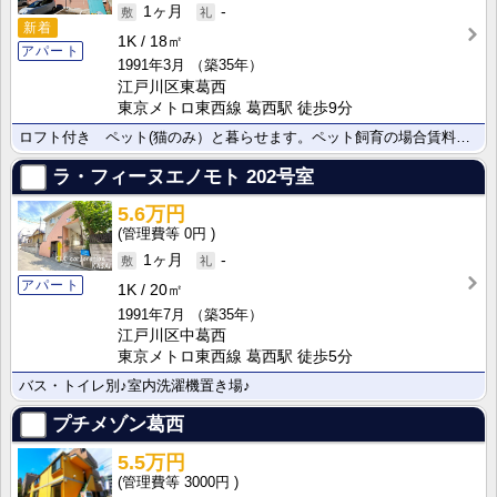
1ヶ月
-
新着
1K
18㎡
アパート
1991年3月
（築35年）
江戸川区東葛西
東京メトロ東西線 葛西駅 徒歩9分
ロフト付き ペット(猫のみ）と暮らせます。ペット飼育の場合賃料5,000円アップします。
ラ・フィーヌエノモト
202号室
5.6万円
0円
1ヶ月
-
アパート
1K
20㎡
1991年7月
（築35年）
江戸川区中葛西
東京メトロ東西線 葛西駅 徒歩5分
バス・トイレ別♪室内洗濯機置き場♪
プチメゾン葛西
5.5万円
3000円