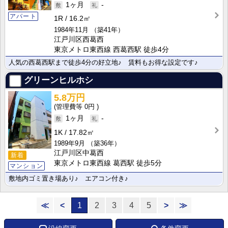
1ヶ月
-
アパート
1R
16.2㎡
1984年11月
（築41年）
江戸川区西葛西
東京メトロ東西線 西葛西駅 徒歩4分
人気の西葛西駅まで徒歩4分の好立地♪ 賃料もお得な設定です♪
グリーンヒルホシ
5.8万円
0円
1ヶ月
-
1K
17.82㎡
1989年9月
（築36年）
江戸川区中葛西
新着
東京メトロ東西線 葛西駅 徒歩5分
マンション
敷地内ゴミ置き場あり♪ エアコン付き♪
≪
<
1
2
3
4
5
>
≫