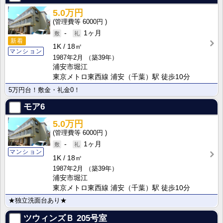
5.0万円
6000円
-
1ヶ月
新着
1K
18㎡
マンション
1987年2月
（築39年）
浦安市堀江
東京メトロ東西線 浦安（千葉）駅 徒歩10分
5万円台！敷金・礼金0！
モア6
5.0万円
6000円
-
1ヶ月
マンション
1K
18㎡
1987年2月
（築39年）
浦安市堀江
東京メトロ東西線 浦安（千葉）駅 徒歩10分
★独立洗面台あり★
ツウィンズＢ
205号室