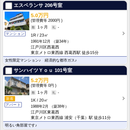
エスペランサ
206号室
5.0万円
2000円
1ヶ月
-
マンション
1R
23㎡
1991年12月
（築34年）
江戸川区西葛西
東京メトロ東西線 西葛西駅 徒歩15分
女性限定マンション♪ 経済的な都市ガス♪
サンハイツＹｏｕ
101号室
5.2万円
0円
1ヶ月
-
新着
1K
20㎡
アパート
1988年2月
（築38年）
江戸川区東葛西
東京メトロ東西線 浦安（千葉）駅 徒歩11分
明るい角部屋です♪