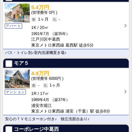
5.4万円
0円
1ヶ月
-
アパート
1K
20㎡
1991年7月
（築35年）
江戸川区中葛西
東京メトロ東西線 葛西駅 徒歩5分
バス・トイレ別♪室内洗濯機置き場♪
モア５
4.9万円
6000円
-
1ヶ月
マンション
1R
17㎡
1989年4月
（築37年）
浦安市堀江
東京メトロ東西線 浦安（千葉）駅 徒歩8分
安心のＴＶモニターホン付き♪ 独立洗面台あり♪
コーポレージ中葛西