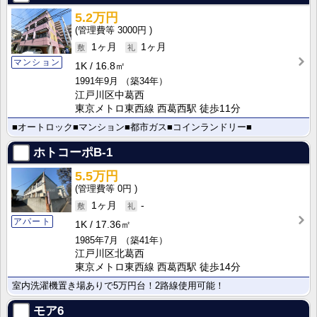
5.2万円
3000円
1ヶ月
1ヶ月
マンション
1K
16.8㎡
1991年9月
（築34年）
江戸川区中葛西
東京メトロ東西線 西葛西駅 徒歩11分
■オートロック■マンション■都市ガス■コインランドリー■
ホトコーポB-1
5.5万円
0円
1ヶ月
-
アパート
1K
17.36㎡
1985年7月
（築41年）
江戸川区北葛西
東京メトロ東西線 西葛西駅 徒歩14分
室内洗濯機置き場ありで5万円台！2路線使用可能！
モア6