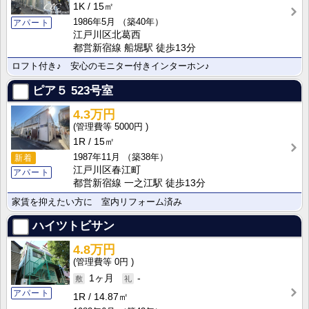
1K
15㎡
1986年5月
（築40年）
アパート
江戸川区北葛西
都営新宿線 船堀駅 徒歩13分
ロフト付き♪ 安心のモニター付きインターホン♪
ピア５
523号室
4.3万円
5000円
1R
15㎡
1987年11月
（築38年）
新着
江戸川区春江町
アパート
都営新宿線 一之江駅 徒歩13分
家賃を抑えたい方に 室内リフォーム済み
ハイツトビサン
4.8万円
0円
1ヶ月
-
アパート
1R
14.87㎡