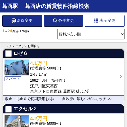
葛西駅 葛西店の賃貸物件沿線検索
沿線変更
条件変更
表示変更
1
24
～
件目
(176件)
↓チェックしてお問合せ
ロゼ６
4.1万円
5000円
1R
17㎡
アパート
1982年3月
（築44年）
江戸川区東葛西
東京メトロ東西線 葛西駅 徒歩7分
敷金・礼金０で初期費用お得♪ 自炊派に嬉しいガスキッチン♪
エクセル２
4.2万円
5000円