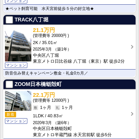
マンション
★ペット飼育可能 水天宮前徒歩５分の好立地★
TRACK八丁堀
21.1万円
20000円
2K
35.01㎡
2025年3月
（築1年）
中央区八丁堀
東京メトロ日比谷線 八丁堀（東京）駅 徒歩2分
マンション
防音住み替えキャンペーン敷金・礼金0カ月／
ZOOM日本橋蛎殻町
22.1万円
12000円
1ヶ月
1ヶ月
新着
1LDK
40.83㎡
マンション
2020年3月
（築6年）
中央区日本橋蛎殻町
東京メトロ半蔵門線 水天宮前駅 徒歩5分