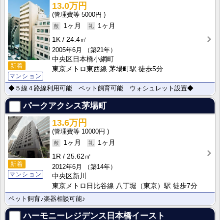
13.0万円
5000円
1ヶ月
1ヶ月
1K
24.4㎡
2005年6月
（築21年）
中央区日本橋小網町
新着
東京メトロ東西線 茅場町駅 徒歩5分
マンション
◆５線４路線利用可能 ペット飼育可能 ウォシュレット設置◆
パークアクシス茅場町
13.6万円
10000円
1ヶ月
1ヶ月
1R
25.62㎡
新着
2012年6月
（築14年）
マンション
中央区新川
東京メトロ日比谷線 八丁堀（東京）駅 徒歩7分
ペット飼育♪楽器相談可能♪
ハーモニーレジデンス日本橋イースト