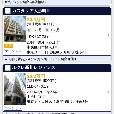
新築♪ペット飼育♪楽器相談♪
カスタリア人形町Ⅲ
20.9万円
10000円
1ヶ月
1ヶ月
1DK
37.78㎡
2014年10月
（築11年）
新着
中央区日本橋人形町
マンション
東京メトロ日比谷線 人形町駅 徒歩4分
★人形町駅徒歩４分の好立地 ペット飼育可能★
ルクレ新川レジデンス
20.8万円
15000円
1LDK
43.1㎡
2006年3月
（築20年）
中央区新川
東京メトロ日比谷線 茅場町駅 徒歩5分
マンション