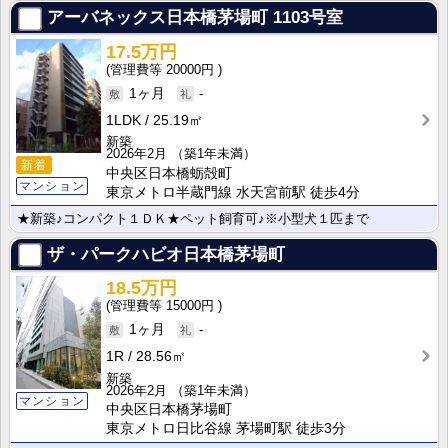
アーバネックス日本橋茅場町
1103号室
17.5万円
20000円
1ヶ月
-
1LDK
25.19㎡
新築
2026年2月
（築1年未満）
新着
中央区日本橋蛎殻町
マンション
東京メトロ半蔵門線 水天宮前駅 徒歩4分
★新築♪コンパクト１ＤＫ★ペット飼育可♪※小型犬１匹まで
ザ・パークハビオ日本橋茅場町
18.5万円
15000円
1ヶ月
-
1R
28.56㎡
新築
2026年2月
（築1年未満）
マンション
中央区日本橋茅場町
東京メトロ日比谷線 茅場町駅 徒歩3分