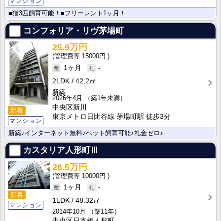
マンション
■猫3匹飼育可能！■フリーレント1ヶ月！
コンフォリア・リヴ茅場町
25.9万円
15000円
1ヶ月
-
2LDK
42.2㎡
新築
2026年4月
（築1年未満）
中央区新川
新着
東京メトロ日比谷線 茅場町駅 徒歩3分
マンション
新築♪インターネット無料♪ペット飼育可能♪礼金ゼロ♪
カスタリア人形町Ⅲ
26.5万円
10000円
1ヶ月
-
新着
1LDK
48.32㎡
マンション
2014年10月
（築11年）
中央区日本橋人形町