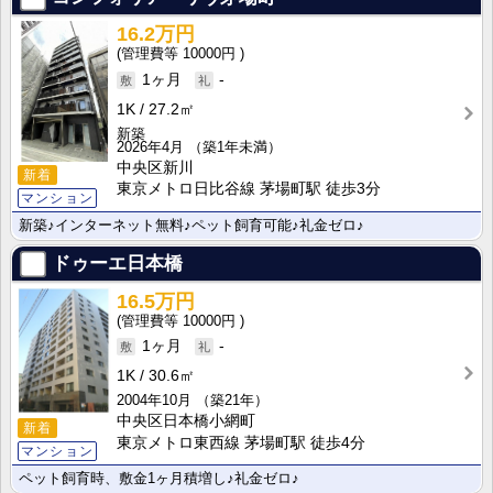
16.2万円
10000円
1ヶ月
-
1K
27.2㎡
新築
2026年4月
（築1年未満）
中央区新川
新着
東京メトロ日比谷線 茅場町駅 徒歩3分
マンション
新築♪インターネット無料♪ペット飼育可能♪礼金ゼロ♪
ドゥーエ日本橋
16.5万円
10000円
1ヶ月
-
1K
30.6㎡
2004年10月
（築21年）
中央区日本橋小網町
新着
東京メトロ東西線 茅場町駅 徒歩4分
マンション
ペット飼育時、敷金1ヶ月積増し♪礼金ゼロ♪