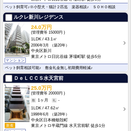
ペット飼育可♪※小型犬・猫計２匹迄 楽器相談♪ ＳＯＨＯ相談
ルクレ新川レジデンス
24.0万円
15000円
1LDK
43.1㎡
2006年3月
（築20年）
中央区新川
東京メトロ日比谷線 茅場町駅 徒歩5分
マンション
ペット飼育相談可能♪ 敷金礼金無し初期費用軽減♪
ＤｅＬＣＣＳ水天宮前
25.0万円
20000円
1ヶ月
-
1LDK
47.62㎡
1998年6月
（築28年）
中央区日本橋蛎殻町
新着
東京メトロ半蔵門線 水天宮前駅 徒歩1分