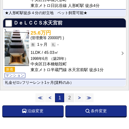
東京メトロ日比谷線 人形町駅 徒歩4分
★人形町駅徒歩４分の好立地 ペット飼育可能★
ＤｅＬＣＣＳ水天宮前
25.6万円
20000円
1ヶ月
-
1LDK
45.03㎡
1998年6月
（築28年）
中央区日本橋蛎殻町
新着
東京メトロ半蔵門線 水天宮前駅 徒歩1分
マンション
礼金ゼロ♪フリーレント1ヶ月(賃料のみ）
≪
<
1
2
>
≫
沿線変更
条件変更