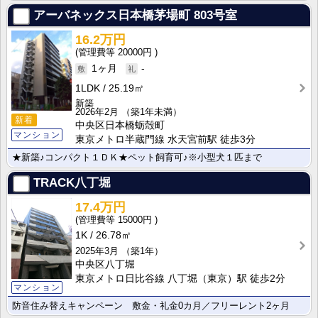
アーバネックス日本橋茅場町
803号室
16.2万円
20000円
1ヶ月
-
1LDK
25.19㎡
新築
2026年2月
（築1年未満）
新着
中央区日本橋蛎殻町
マンション
東京メトロ半蔵門線 水天宮前駅 徒歩3分
★新築♪コンパクト１ＤＫ★ペット飼育可♪※小型犬１匹まで
TRACK八丁堀
17.4万円
15000円
1K
26.78㎡
2025年3月
（築1年）
中央区八丁堀
東京メトロ日比谷線 八丁堀（東京）駅 徒歩2分
マンション
防音住み替えキャンペーン 敷金・礼金0カ月／フリーレント2ヶ月