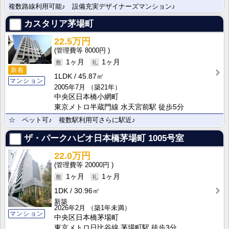
複数路線利用可能♪ 設備充実デザイナーズマンション♪
カスタリア茅場町
22.5万円
8000円
1ヶ月
1ヶ月
新着
1LDK
45.87㎡
マンション
2005年7月
（築21年）
中央区日本橋小網町
東京メトロ半蔵門線 水天宮前駅 徒歩5分
☆ ペット可♪ 複数駅利用可さらに駅近♪
ザ・パークハビオ日本橋茅場町
1005号室
22.0万円
20000円
1ヶ月
1ヶ月
1DK
30.96㎡
新築
2026年2月
（築1年未満）
マンション
中央区日本橋茅場町
東京メトロ日比谷線 茅場町駅 徒歩3分