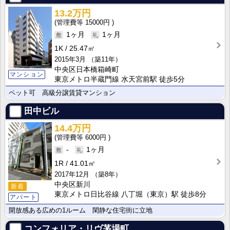
13.2万円
15000円
1ヶ月
1ヶ月
1K
25.47㎡
2015年3月
（築11年）
中央区日本橋箱崎町
マンション
東京メトロ半蔵門線 水天宮前駅 徒歩5分
ペット可 高級分譲賃貸マンション
田中ビル
14.4万円
6000円
-
1ヶ月
1R
41.01㎡
2017年12月
（築8年）
中央区新川
新着
東京メトロ日比谷線 八丁堀（東京）駅 徒歩8分
アパート
開放感ある広めの1ルーム 閑静な住宅街に立地
コンフォリア・リヴ茅場町