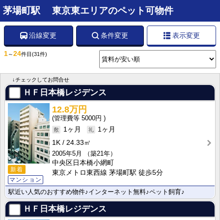
茅場町駅 東京東エリアのペット可物件
沿線変更
条件変更
表示変更
1
24
～
件目
(31件)
↓チェックしてお問合せ
ＨＦ日本橋レジデンス
12.8万円
5000円
1ヶ月
1ヶ月
1K
24.33㎡
2005年5月
（築21年）
中央区日本橋小網町
新着
東京メトロ東西線 茅場町駅 徒歩5分
マンション
駅近い人気のおすすめ物件♪インターネット無料♪ペット飼育♪
ＨＦ日本橋レジデンス