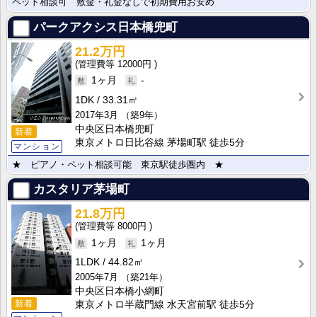
ペット相談可 敷金・礼金なしで初期費用お安め
パークアクシス日本橋兜町
21.2万円
12000円
1ヶ月
-
1DK
33.31㎡
2017年3月
（築9年）
中央区日本橋兜町
新着
東京メトロ日比谷線 茅場町駅 徒歩5分
マンション
★ ピアノ・ペット相談可能 東京駅徒歩圏内 ★
カスタリア茅場町
21.8万円
8000円
1ヶ月
1ヶ月
1LDK
44.82㎡
2005年7月
（築21年）
中央区日本橋小網町
新着
東京メトロ半蔵門線 水天宮前駅 徒歩5分