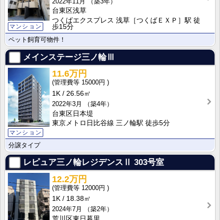
2022年11月
（築3年）
台東区浅草
つくばエクスプレス 浅草［つくばＥＸＰ］駅 徒
歩15分
マンション
ペット飼育可物件！
メインステージ三ノ輪Ⅲ
11.6万円
15000円
1K
26.56㎡
2022年3月
（築4年）
台東区日本堤
東京メトロ日比谷線 三ノ輪駅 徒歩5分
マンション
分譲タイプ
レピュア三ノ輪レジデンスⅡ
303号室
12.2万円
12000円
1K
18.38㎡
2024年7月
（築2年）
荒川区東日暮里