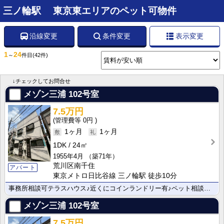
三ノ輪駅 東京東エリアのペット可物件
沿線変更
条件変更
表示変更
1
24
～
件目
(42件)
↓チェックしてお問合せ
メゾン三浦
102号室
7.5万円
0円
1ヶ月
1ヶ月
1DK
24㎡
1955年4月
（築71年）
荒川区南千住
アパート
東京メトロ日比谷線 三ノ輪駅 徒歩10分
事務所相談可テラスハウス♪近くにコインランドリー有♪ペット相談可です♪
メゾン三浦
102号室
7.5万円