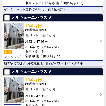
東京メトロ日比谷線 南千住駅 徒歩13分
インターネット無料です!ペット飼育応相談♪
メルヴェーユハウスIV
19.0万円
0円
1ヶ月
1ヶ月
2LDK
47.95㎡
2026年6月
（築1年未満）
荒川区南千住
新着
常磐線 南千住駅 徒歩4分
マンション
最寄駅まで徒歩5分の好立地！新築のバス・トイレ別物件！
メルヴェーユハウスIV
19.0万円
0円
1ヶ月
1ヶ月
2LDK
47.95㎡
2026年6月
（築1年未満）
荒川区南千住