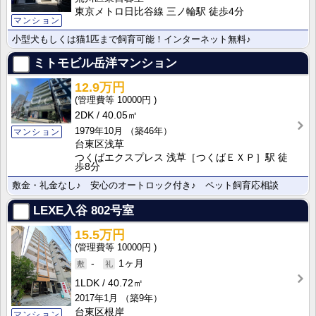
東京メトロ日比谷線 三ノ輪駅 徒歩4分
マンション
小型犬もしくは猫1匹まで飼育可能！インターネット無料♪
ミトモビル岳洋マンション
12.9万円
10000円
2DK
40.05㎡
1979年10月
（築46年）
マンション
台東区浅草
つくばエクスプレス 浅草［つくばＥＸＰ］駅 徒
歩8分
敷金・礼金なし♪ 安心のオートロック付き♪ ペット飼育応相談
LEXE入谷
802号室
15.5万円
10000円
-
1ヶ月
1LDK
40.72㎡
2017年1月
（築9年）
台東区根岸
マンション