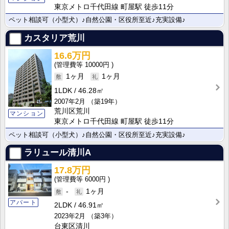
東京メトロ千代田線 町屋駅 徒歩11分
ペット相談可（小型犬）♪自然公園・区役所至近♪充実設備♪
カスタリア荒川
16.6万円
10000円
1ヶ月
1ヶ月
1LDK
46.28㎡
2007年2月
（築19年）
荒川区荒川
マンション
東京メトロ千代田線 町屋駅 徒歩11分
ペット相談可（小型犬）♪自然公園・区役所至近♪充実設備♪
ラリュール清川A
17.8万円
6000円
-
1ヶ月
アパート
2LDK
46.91㎡
2023年2月
（築3年）
台東区清川