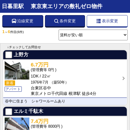
日暮里駅 東京東エリアの敷礼ゼロ物件
沿線変更
条件変更
表示変更
1
6
～
件目
(6件)
↓チェックしてお問合せ
上野方
6.7万円
0円
1DK
22㎡
1976年7月
（築50年）
新着
台東区谷中
アパート
東京メトロ千代田線 根津駅 徒歩4分
谷中に住まう シャワールームあり
エルミ千駄木
7.4万円
8000円