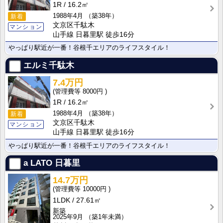
1R
16.2㎡
1988年4月
（築38年）
新着
文京区千駄木
マンション
山手線 日暮里駅 徒歩16分
やっぱり駅近が一番！谷根千エリアのライフスタイル！
エルミ千駄木
7.4万円
8000円
1R
16.2㎡
1988年4月
（築38年）
新着
文京区千駄木
マンション
山手線 日暮里駅 徒歩16分
やっぱり駅近が一番！谷根千エリアのライフスタイル！
a LATO 日暮里
14.7万円
10000円
1LDK
27.61㎡
新築
2025年9月
（築1年未満）