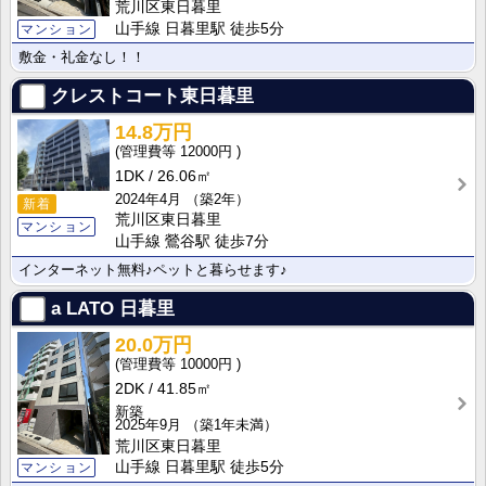
荒川区東日暮里
山手線 日暮里駅 徒歩5分
マンション
敷金・礼金なし！！
クレストコート東日暮里
14.8万円
12000円
1DK
26.06㎡
2024年4月
（築2年）
新着
荒川区東日暮里
マンション
山手線 鶯谷駅 徒歩7分
インターネット無料♪ペットと暮らせます♪
a LATO 日暮里
20.0万円
10000円
2DK
41.85㎡
新築
2025年9月
（築1年未満）
荒川区東日暮里
山手線 日暮里駅 徒歩5分
マンション