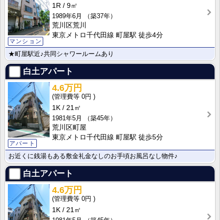
1R
9㎡
1989年6月
（築37年）
荒川区荒川
東京メトロ千代田線 町屋駅 徒歩4分
マンション
★町屋駅近♪共同シャワールームあり
白土アパート
4.6万円
0円
1K
21㎡
1981年5月
（築45年）
荒川区町屋
東京メトロ千代田線 町屋駅 徒歩5分
アパート
お近くに銭湯もある敷金礼金なしのお手頃お風呂なし物件♪
白土アパート
4.6万円
0円
1K
21㎡