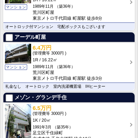
1989年11月
（築36年）
マンション
荒川区町屋
東京メトロ千代田線 町屋駅 徒歩8分
オートロック付マンション 宅配ボックスもございます
アーデル町屋
6.4万円
3000円
1R
16.22㎡
1989年11月
（築36年）
マンション
荒川区町屋
東京メトロ千代田線 町屋駅 徒歩3分
礼金なし オートロック 室内洗濯機置場 IHヒーター
メゾン・グランデ千住
6.5万円
3000円
1K
20㎡
1991年3月
（築35年）
足立区千住緑町