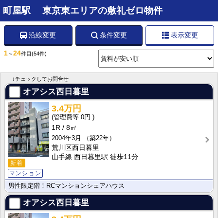
町屋駅 東京東エリアの敷礼ゼロ物件
沿線変更
条件変更
表示変更
1
24
～
件目
(54件)
↓チェックしてお問合せ
オアシス西日暮里
3.4万円
0円
1R
8㎡
2004年3月
（築22年）
荒川区西日暮里
山手線 西日暮里駅 徒歩11分
新着
マンション
男性限定階！RCマンションシェアハウス
オアシス西日暮里