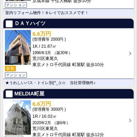
京成本線 千住大橋駅 徒歩10分
マンション
室内リフォーム物件！キレイでおススメです！
ＤＡＹハイツ
6.6万円
2000円
1K
21.87㎡
1996年3月
（築30年）
荒川区東尾久
東京メトロ千代田線 町屋駅 徒歩10分
新着
マンション
★うれしいバス・トイレ別(^_-)-☆ 当社管理物件♪
MELDIA町屋
6.6万円
3000円
1R
16.02㎡
2020年2月
（築6年）
荒川区東尾久
東京メトロ千代田線 町屋駅 徒歩12分