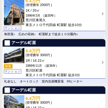
6.4万円
2000円
1K
20㎡
1996年3月
（築30年）
荒川区東尾久
東京メトロ千代田線 町屋駅 徒歩10分
マンション
角部屋♪ 広めの収納♪ 町屋駅まで徒歩１０分圏内♪
アーデル町屋
6.4万円
3000円
1R
16.22㎡
1989年11月
（築36年）
新着
荒川区町屋
マンション
東京メトロ千代田線 町屋駅 徒歩3分
礼金なし オートロック 室内洗濯機置場 IHヒーター
アーデル町屋
6.4万円
3000円
1R
16.22㎡