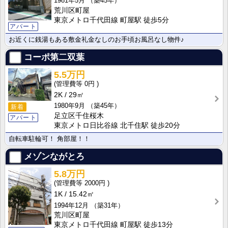
1981年5月
（築45年）
荒川区町屋
東京メトロ千代田線 町屋駅 徒歩5分
アパート
お近くに銭湯もある敷金礼金なしのお手頃お風呂なし物件♪
コーポ第二双葉
5.5万円
0円
2K
29㎡
1980年9月
（築45年）
新着
足立区千住桜木
アパート
東京メトロ日比谷線 北千住駅 徒歩20分
自転車駐輪可！ 角部屋！！
メゾンながとろ
5.8万円
2000円
1K
15.42㎡
1994年12月
（築31年）
荒川区町屋
東京メトロ千代田線 町屋駅 徒歩13分