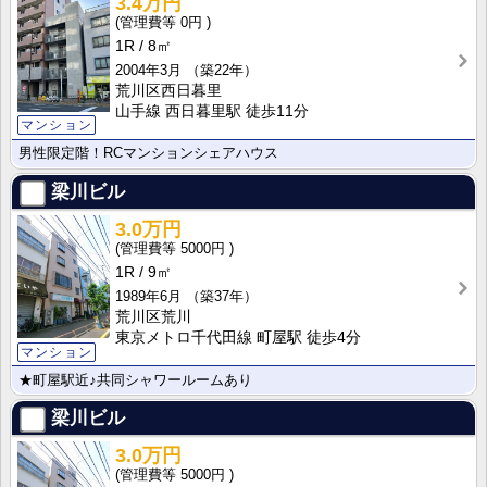
3.4万円
0円
1R
8㎡
2004年3月
（築22年）
荒川区西日暮里
山手線 西日暮里駅 徒歩11分
マンション
男性限定階！RCマンションシェアハウス
梁川ビル
3.0万円
5000円
1R
9㎡
1989年6月
（築37年）
荒川区荒川
東京メトロ千代田線 町屋駅 徒歩4分
マンション
★町屋駅近♪共同シャワールームあり
梁川ビル
3.0万円
5000円