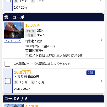
1ヶ月
1ヶ月
1K
20㎡
第一コーポ
10.0万円
2DK
35㎡
マンション
3階建
鉄骨
1980年2月
（築46年）
荒川区南千住
東京メトロ日比谷線 三ノ輪駅 徒歩5分
この建物のすべての部屋にまとめてチェック
10.0万円
3階
共益費
5000円
1ヶ月
1ヶ月
2DK
35㎡
コーポミナミ
8.2万円