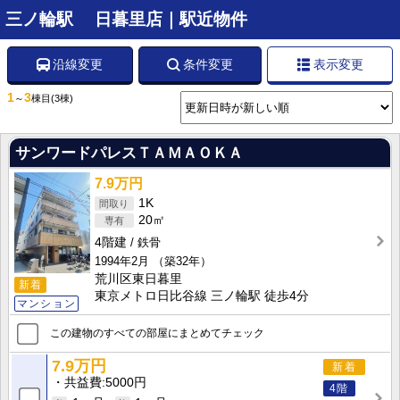
三ノ輪駅 日暮里店｜駅近物件
沿線変更
条件変更
表示変更
1
3
～
棟目
(3棟)
サンワードパレスＴＡＭＡＯＫＡ
7.9万円
1K
20㎡
4階建
鉄骨
1994年2月
（築32年）
荒川区東日暮里
新着
東京メトロ日比谷線 三ノ輪駅 徒歩4分
マンション
この建物のすべての部屋にまとめてチェック
7.9万円
新着
共益費
5000円
4階