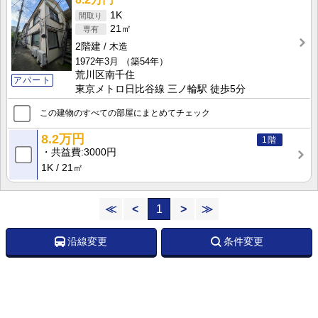
1K
21㎡
2階建
木造
1972年3月
（築54年）
荒川区南千住
アパート
東京メトロ日比谷線 三ノ輪駅 徒歩5分
この建物のすべての部屋にまとめてチェック
8.2万円
1階
共益費
3000円
1K
21㎡
≪
<
1
>
≫
沿線変更
条件変更