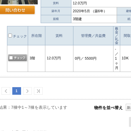
12.0万円
賃料
2020年5月 （築6年）
築年月
建
3階建
規模
総
敷
金
所在階
賃料
管理費／共益費
／
間取
チェック
礼
金
-
／
3階
12.0万円
1DK
0円
／ 5500円
1
ヶ
月
1
結果：7棟中1～7棟を表示しています
物件を並べ替え
新