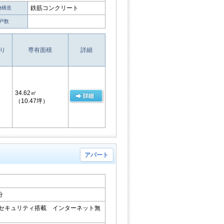
鉄筋コンクリート
物構造
戸数
り
専有面積
詳細
34.62㎡
（10.47坪）
アパート
分
ムセキュリティ搭載 インターネット無