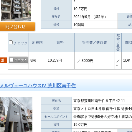
♪
10.2万円
賃料
2024年9月 （築1年）
築年月
建
10階建
規模
総
敷
金
所在階
賃料
管理費／共益費
／
間
チェック
礼
金
-
8階
10.2万円
1DK
-
／ 8000円
／
-
メルヴェーユハウスIV 荒川区南千住
東京都荒川区南千住５丁目42-11
所在地
東京メトロ日比谷線 南千住駅 徒歩4
交通
最寄駅まで徒歩5分の好立地！新築
セールスポイント
19.0万円
賃料