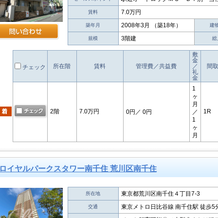
7.0万円
賃料
2008年3月 （築18年）
築年月
建
3階建
規模
総
敷
金
所在階
賃料
管理費／共益費
／
間
チェック
礼
金
1
ヶ
月
2階
7.0万円
1R
0円
／ 0円
／
1
ヶ
月
ロイヤルパークスタワー南千住 荒川区南千住
東京都荒川区南千住４丁目7-3
所在地
東京メトロ日比谷線 南千住駅 徒歩5
交通