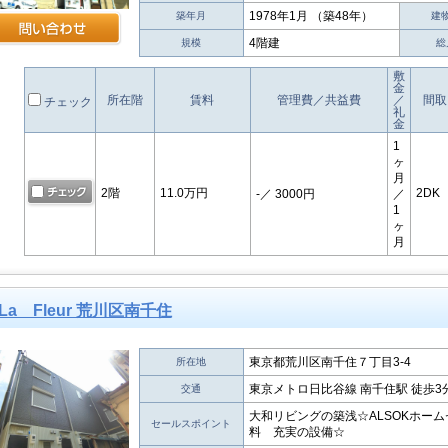
1978年1月 （築48年）
築年月
建
4階建
規模
総
敷
金
所在階
賃料
管理費／共益費
／
間取
チェック
礼
金
1
ヶ
月
2階
11.0万円
2DK
-
／ 3000円
／
1
ヶ
月
La Fleur 荒川区南千住
東京都荒川区南千住７丁目3-4
所在地
東京メトロ日比谷線 南千住駅 徒歩3
交通
大和リビングの築浅☆ALSOKホー
セールスポイント
料 充実の設備☆