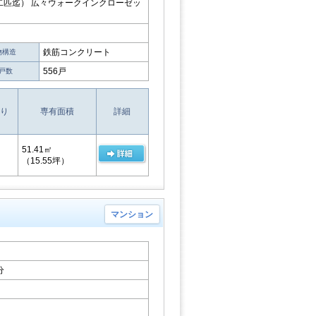
匹迄） 広々ウォークインクローゼッ
鉄筋コンクリート
物構造
556戸
戸数
り
専有面積
詳細
51.41㎡
（15.55坪）
マンション
分