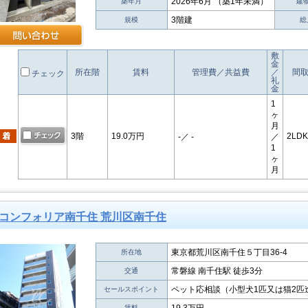
2026年6月 （築1年未満）
築年月
建
3階建
規模
総
敷
金
所在階
賃料
管理費／共益費
／
間
チェック
礼
金
1
ヶ
月
3階
19.0万円
2LDK
-
／ -
／
1
ヶ
月
コンフォリア南千住 荒川区南千住
東京都荒川区南千住５丁目36-4
所在地
常磐線 南千住駅 徒歩3分
交通
ペット応相談（小型犬1匹又は猫2匹
セールスポイント
賃料