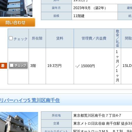
19.3万円
2023年9月 （築2年）
築年月
建
11階建
規模
総
敷
金
所在階
賃料
管理費／共益費
／
間取
チェック
礼
金
1
ヶ
月
3階
19.3万円
1SLD
-
／ 15000円
／
1
ヶ
月
リバーハイツ5 荒川区南千住
東京都荒川区南千住７丁目4-7
所在地
東京メトロ日比谷線 南千住駅 徒歩3
交通
駅近オートロックＭＳ ＢＴ別 当社
セールスポイント