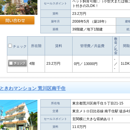
ペット飼育可能〇（小型犬または猫二
セールスポイント
ト付きの2LDK！
23.2万円
賃料
2008年5月 （築18年）
築年月
建
39階建／地下1階建
規模
総
敷
金
所在階
賃料
管理費／共益費
／
間取
チェック
礼
金
-
4階
23.2万円
1LDK
0円
／ 13000円
／
-
ときわマンション 荒川区南千住
東京都荒川区南千住５丁目21-15
所在地
東京メトロ日比谷線 南千住駅 徒歩4
交通
玄関横に大きな収納あり！
セールスポイント
11.0万円
賃料