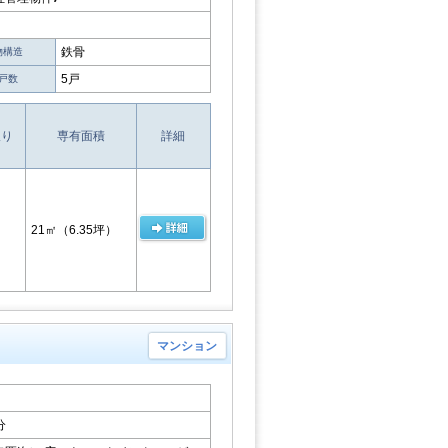
鉄骨
物構造
5戸
戸数
取り
専有面積
詳細
21㎡
（6.35坪）
マンション
分