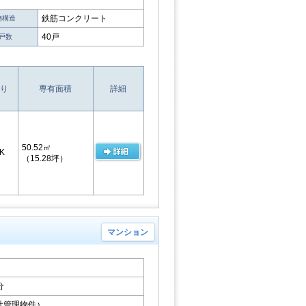
鉄筋コンクリート
物構造
40戸
戸数
り
専有面積
詳細
50.52㎡
K
（15.28坪）
マンション
分
管理物件♪