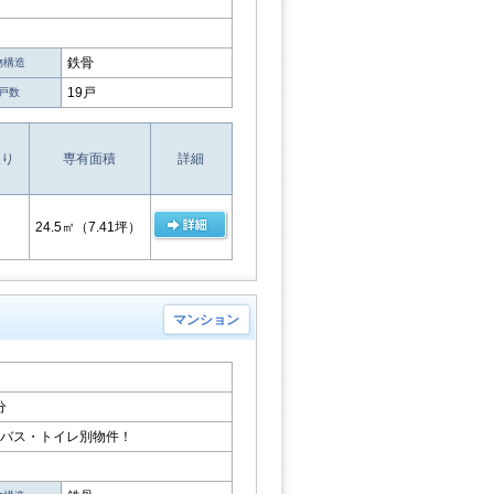
鉄骨
物構造
19戸
戸数
取り
専有面積
詳細
24.5㎡
（7.41坪）
マンション
分
のバス・トイレ別物件！