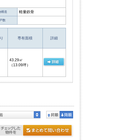
軽量鉄骨
物構造
戸数
り
専有面積
詳細
43.29㎡
（13.09坪）
着