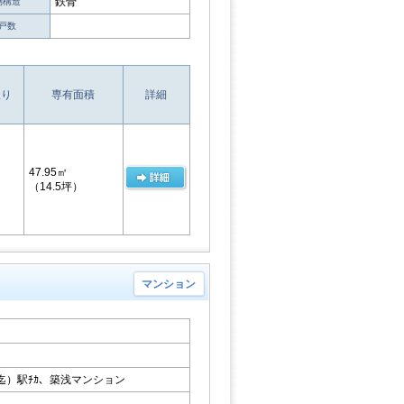
鉄骨
物構造
戸数
取り
専有面積
詳細
47.95㎡
（14.5坪）
マンション
迄）駅ﾁｶ、築浅マンション