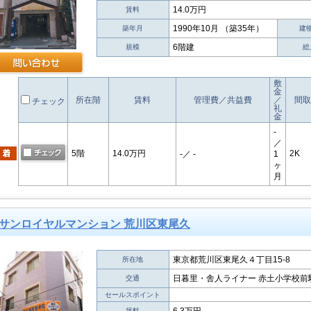
14.0万円
賃料
1990年10月 （築35年）
築年月
建
6階建
規模
総
敷
金
所在階
賃料
管理費／共益費
／
間取
チェック
礼
金
-
／
5階
14.0万円
2K
-
／ -
1
ヶ
月
サンロイヤルマンション 荒川区東尾久
東京都荒川区東尾久４丁目15-8
所在地
日暮里・舎人ライナー 赤土小学校前駅
交通
セールスポイント
賃料