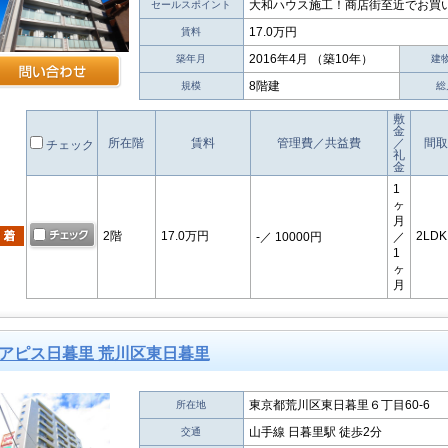
大和ハウス施工！商店街至近でお買
セールスポイント
17.0万円
賃料
2016年4月 （築10年）
築年月
建
8階建
規模
総
敷
金
所在階
賃料
管理費／共益費
／
間取
チェック
礼
金
1
ヶ
月
2階
17.0万円
2LDK
-
／ 10000円
／
1
ヶ
月
アピス日暮里 荒川区東日暮里
東京都荒川区東日暮里６丁目60-6
所在地
山手線 日暮里駅 徒歩2分
交通