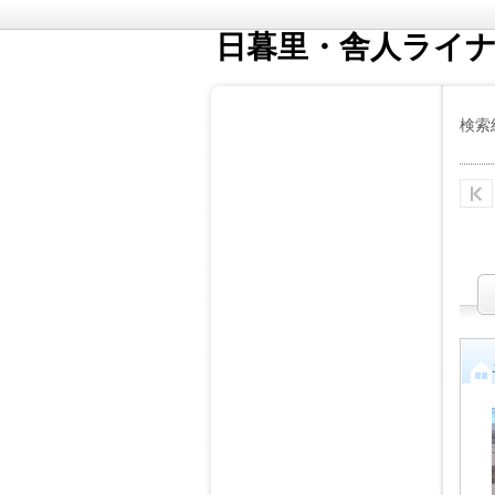
日暮里・舎人ライ
検索