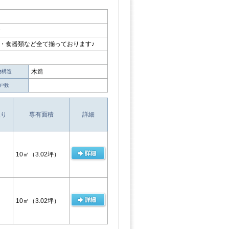
分
・食器類など全て揃っております♪
木造
物構造
戸数
取り
専有面積
詳細
10㎡
（3.02坪）
10㎡
（3.02坪）