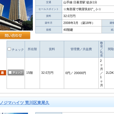
山手線 日暮里駅 徒歩1分
交通
☆角部屋で眺望良好(^_-)-☆
セールスポイント
32.0万円
賃料
2008年3月 （築18年）
築年月
建
40階建
規模
総
敷
金
所在階
賃料
管理費／共益費
／
間取
チェック
礼
金
2
ヶ
月
15階
32.0万円
2LDK
0円
／ 20000円
／
1
ヶ
月
ノジマハイツ 荒川区東尾久