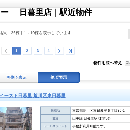
ナー 日暮里店｜駅近物件
結果：36棟中1～10棟を表示しています
1
2
3
4
物件を並べ替え
新
イースト日暮里 荒川区東日暮里
東京都荒川区東日暮里５丁目35-1
所在地
山手線 日暮里駅 徒歩5分
交通
事務所利用可能です。
セールスポイント