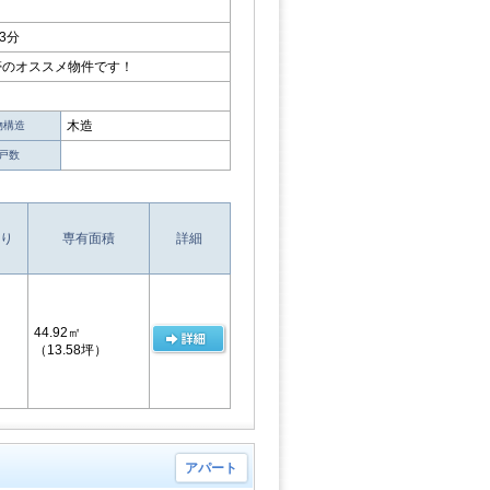
3分
帯のオススメ物件です！
木造
物構造
戸数
り
専有面積
詳細
44.92㎡
（13.58坪）
アパート