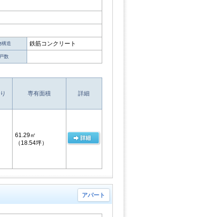
鉄筋コンクリート
物構造
戸数
り
専有面積
詳細
61.29㎡
（18.54坪）
アパート