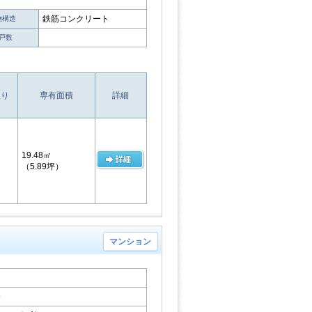
鉄筋コンクリート
物構造
戸数
取り
専有面積
詳細
19.48㎡
（5.89坪）
マンション
分