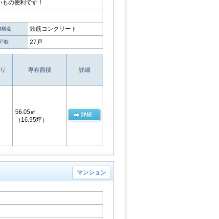
いもの便利です！
鉄筋コンクリート
物構造
27戸
戸数
り
専有面積
詳細
56.05㎡
（16.95坪）
マンション