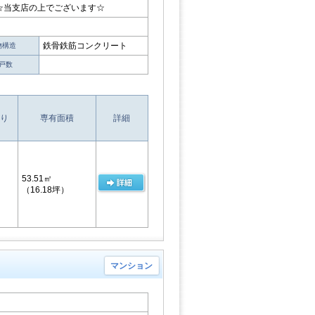
☆当支店の上でございます☆
鉄骨鉄筋コンクリート
物構造
戸数
り
専有面積
詳細
53.51㎡
（16.18坪）
マンション