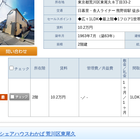
東京都荒川区東尾久８丁目33-2
所在地
日暮里・舎人ライナー 熊野前駅 徒歩
交通
◆広々1LDK◆最上階◆1フロア1世
セールスポイント
10.2万円
賃料
1963年7月 （築63年）
築年月
建
2階建
規模
総
敷
金
所在階
賃料
管理費／共益費
／
間取
チェック
礼
金
1
ヶ
月
2階
10.2万円
1LDK
-
／ -
／
1
ヶ
月
シェアハウスわかば 荒川区東尾久