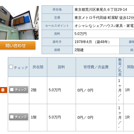
東京都荒川区東尾久６丁目29-14
所在地
東京メトロ千代田線 町屋駅 徒歩12
交通
オシャレなシェアハウス♪家具・家電
セールスポイント
5.0万円
賃料
1978年4月 （築48年）
築年月
建
2階建
規模
総
敷
金
所在階
賃料
管理費／共益費
／
間
チェック
礼
金
1
ヶ
2階
5.0万円
1R
0円
／ 0円
月
／
-
1
ヶ
1階
5.0万円
1R
0円
／ 0円
月
／
-