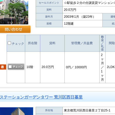
☆駅徒歩２分の分譲賃貸マンション
セールスポイント
20.0万円
賃料
2003年1月 （築23年）
築年月
建
12階建
規模
総
敷
金
所在階
賃料
管理費／共益費
／
間取
チェック
礼
金
2
ヶ
月
10階
20.0万円
2LDK
0円
／ 10000円
／
1
ヶ
月
ステーションガーデンタワー 荒川区西日暮里
東京都荒川区西日暮里２丁目25-1
所在地