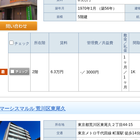
6.3万円
1970年1月 （築56年）
築年月
建
5階建
規模
総
敷
金
所在階
賃料
管理費／共益費
／
間
チェック
礼
金
1
ヶ
月
2階
6.3万円
1K
-
／ 3000円
／
1
ヶ
月
マーシスマルル 荒川区東尾久
東京都荒川区東尾久２丁目44-15
所在地
東京メトロ千代田線 町屋駅 徒歩14
交通