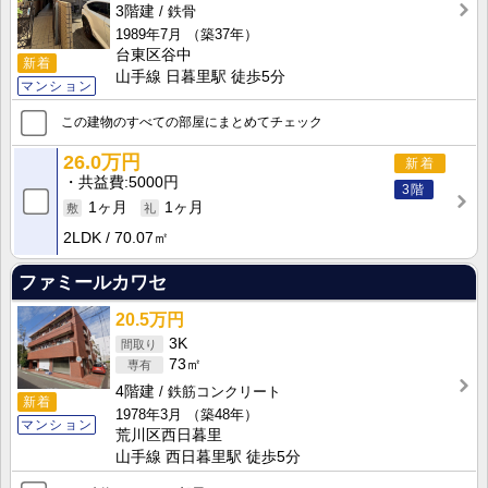
3階建
鉄骨
1989年7月
（築37年）
台東区谷中
新着
山手線 日暮里駅 徒歩5分
マンション
この建物のすべての部屋にまとめてチェック
26.0万円
新着
共益費
5000円
3階
1ヶ月
1ヶ月
2LDK
70.07㎡
ファミールカワセ
20.5万円
3K
73㎡
4階建
鉄筋コンクリート
新着
1978年3月
（築48年）
マンション
荒川区西日暮里
山手線 西日暮里駅 徒歩5分