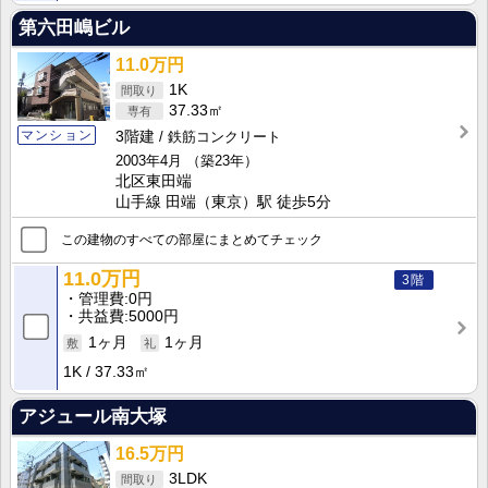
第六田嶋ビル
11.0万円
1K
37.33㎡
マンション
3階建
鉄筋コンクリート
2003年4月
（築23年）
北区東田端
山手線 田端（東京）駅 徒歩5分
この建物のすべての部屋にまとめてチェック
11.0万円
3階
管理費
0円
共益費
5000円
1ヶ月
1ヶ月
1K
37.33㎡
アジュール南大塚
16.5万円
3LDK