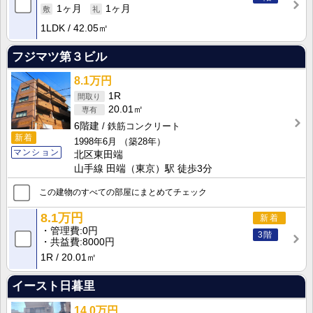
1ヶ月
1ヶ月
1LDK
42.05㎡
フジマツ第３ビル
8.1万円
1R
20.01㎡
6階建
鉄筋コンクリート
新着
1998年6月
（築28年）
マンション
北区東田端
山手線 田端（東京）駅 徒歩3分
この建物のすべての部屋にまとめてチェック
8.1万円
新着
管理費
0円
3階
共益費
8000円
1R
20.01㎡
イースト日暮里
14.0万円