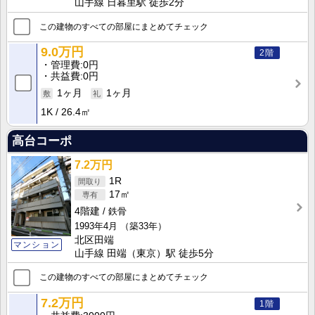
山手線 日暮里駅 徒歩2分
この建物のすべての部屋にまとめてチェック
9.0万円
2階
管理費
0円
共益費
0円
1ヶ月
1ヶ月
1K
26.4㎡
高台コーポ
7.2万円
1R
17㎡
4階建
鉄骨
1993年4月
（築33年）
北区田端
マンション
山手線 田端（東京）駅 徒歩5分
この建物のすべての部屋にまとめてチェック
7.2万円
1階