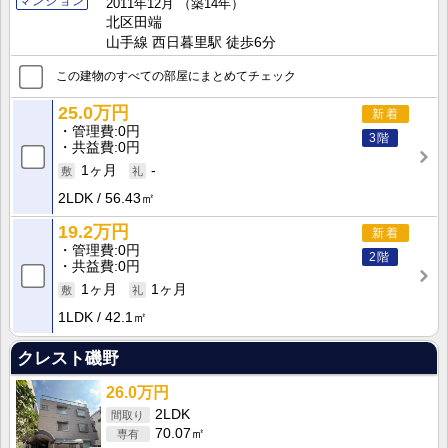
マンション
2011年12月
（築14年）
北区田端
山手線 西日暮里駅 徒歩6分
この建物のすべての部屋にまとめてチェック
25.0万円
新着
管理費
0円
3階
共益費
0円
1ヶ月
-
2LDK
56.43㎡
19.2万円
新着
管理費
0円
2階
共益費
0円
1ヶ月
1ヶ月
1LDK
42.1㎡
クレスト磯野
26.0万円
2LDK
70.07㎡