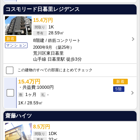
コスモリード日暮里レジデンス
15.4万円
1K
28.59㎡
新着
8階建
鉄筋コンクリート
マンション
2000年9月
（築25年）
荒川区東日暮里
山手線 日暮里駅 徒歩3分
この建物のすべての部屋にまとめてチェック
15.4万円
新着
共益費
10000円
5階
1ヶ月
-
1K
28.59㎡
齋藤ハイツ
8.5万円
1DK
32㎡