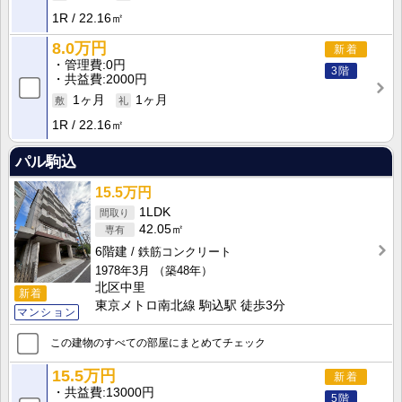
1R
22.16㎡
8.0万円
新着
管理費
0円
3階
共益費
2000円
1ヶ月
1ヶ月
1R
22.16㎡
パル駒込
15.5万円
1LDK
42.05㎡
6階建
鉄筋コンクリート
1978年3月
（築48年）
北区中里
新着
東京メトロ南北線 駒込駅 徒歩3分
マンション
この建物のすべての部屋にまとめてチェック
15.5万円
新着
共益費
13000円
5階