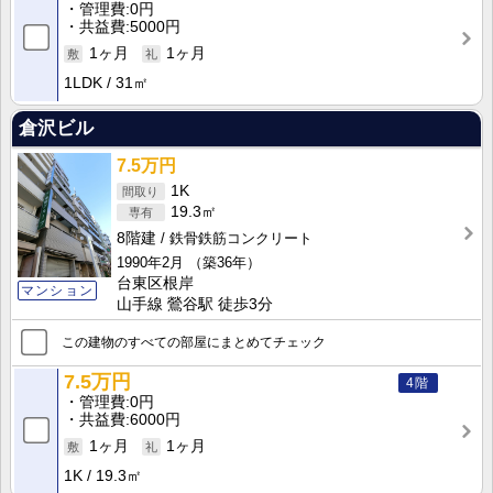
管理費
0円
共益費
5000円
1ヶ月
1ヶ月
1LDK
31㎡
倉沢ビル
7.5万円
1K
19.3㎡
8階建
鉄骨鉄筋コンクリート
1990年2月
（築36年）
台東区根岸
マンション
山手線 鶯谷駅 徒歩3分
この建物のすべての部屋にまとめてチェック
7.5万円
4階
管理費
0円
共益費
6000円
1ヶ月
1ヶ月
1K
19.3㎡