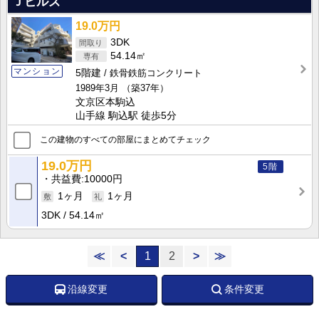
Ｊヒルズ
19.0万円
3DK
54.14㎡
マンション
5階建
鉄骨鉄筋コンクリート
1989年3月
（築37年）
文京区本駒込
山手線 駒込駅 徒歩5分
この建物のすべての部屋にまとめてチェック
19.0万円
5階
共益費
10000円
1ヶ月
1ヶ月
3DK
54.14㎡
≪
<
1
2
>
≫
沿線変更
条件変更