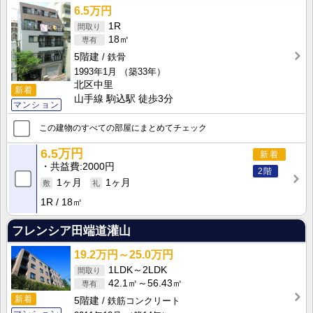
6.5万円
1R
18㎡
5階建
鉄骨
1993年1月
（築33年）
北区中里
新着
山手線 駒込駅 徒歩3分
マンション
この建物のすべての部屋にまとめてチェック
6.5万円
新着
共益費
2000円
2階
1ヶ月
1ヶ月
1R
18㎡
フレンシア田端道灌山
19.2万円～25.0万円
1LDK～2LDK
42.1㎡～56.43㎡
新着
5階建
鉄筋コンクリート