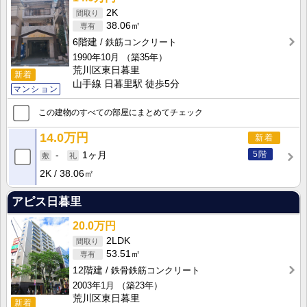
2K
38.06㎡
6階建
鉄筋コンクリート
1990年10月
（築35年）
荒川区東日暮里
新着
山手線 日暮里駅 徒歩5分
マンション
この建物のすべての部屋にまとめてチェック
14.0万円
新着
5階
-
1ヶ月
2K
38.06㎡
アピス日暮里
20.0万円
2LDK
53.51㎡
12階建
鉄骨鉄筋コンクリート
2003年1月
（築23年）
荒川区東日暮里
新着