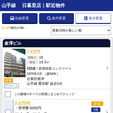
山手線 日暮里店｜駅近物件
沿線変更
条件変更
表示変更
1
24
～
棟目
(27棟)
倉澤ビル
7.5万円
1K
19.3㎡
8階建
鉄骨鉄筋コンクリート
1970年2月
（築56年）
台東区根岸
新着
山手線 鶯谷駅 徒歩5分
アパート
この建物のすべての部屋にまとめてチェック
7.5万円
新着
管理費
6000円
4階