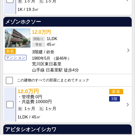
1ヶ月
1ヶ月
1K
19.3㎡
メゾンホクソー
12.0万円
1LDK
45㎡
新着
3階建
鉄骨
マンション
1980年5月
（築46年）
荒川区東日暮里
山手線 日暮里駅 徒歩4分
この建物のすべての部屋にまとめてチェック
12.0万円
新着
管理費
0円
3階
共益費
10000円
1ヶ月
1ヶ月
1LDK
45㎡
アビタシオンイシカワ