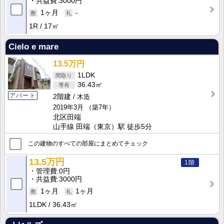
共益費
3000円
1ヶ月
-
1R
17㎡
Cielo e mare
13.5万円
1LDK
36.43㎡
アパート
2階建
木造
2019年3月
（築7年）
北区田端
山手線 田端（東京）駅 徒歩5分
この建物のすべての部屋にまとめてチェック
13.5万円
1階
管理費
0円
共益費
3000円
1ヶ月
1ヶ月
1LDK
36.43㎡