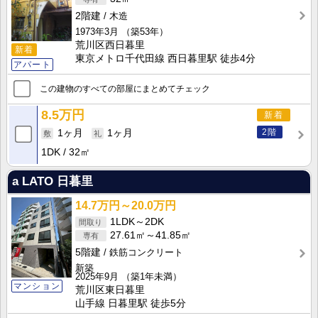
2階建
木造
1973年3月
（築53年）
荒川区西日暮里
新着
東京メトロ千代田線 西日暮里駅 徒歩4分
アパート
この建物のすべての部屋にまとめてチェック
8.5万円
新着
2階
1ヶ月
1ヶ月
1DK
32㎡
a LATO 日暮里
14.7万円～20.0万円
1LDK～2DK
27.61㎡～41.85㎡
5階建
鉄筋コンクリート
新築
2025年9月
（築1年未満）
マンション
荒川区東日暮里
山手線 日暮里駅 徒歩5分