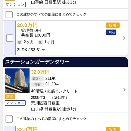
山手線 日暮里駅 徒歩2分
マンション
この建物のすべての部屋にまとめてチェック
20.0万円
新着
管理費
0円
10階
共益費
10000円
2ヶ月
1ヶ月
2LDK
53.51㎡
ステーションガーデンタワー
32.0万円
2LDK
61.29㎡
40階建
鉄筋コンクリート
新着
2008年3月
（築18年）
マンション
荒川区西日暮里
山手線 日暮里駅 徒歩1分
この建物のすべての部屋にまとめてチェック
32.0万円
新着