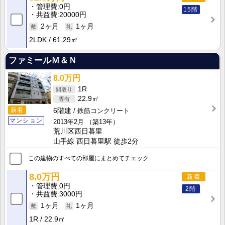
管理費
0円
15階
共益費
20000円
2ヶ月
1ヶ月
2LDK
61.29㎡
ファミールＭ＆Ｎ
8.0万円
1R
22.9㎡
新着
6階建
鉄筋コンクリート
マンション
2013年2月
（築13年）
荒川区西日暮里
山手線 西日暮里駅 徒歩2分
この建物のすべての部屋にまとめてチェック
8.0万円
新着
管理費
0円
2階
共益費
3000円
1ヶ月
1ヶ月
1R
22.9㎡