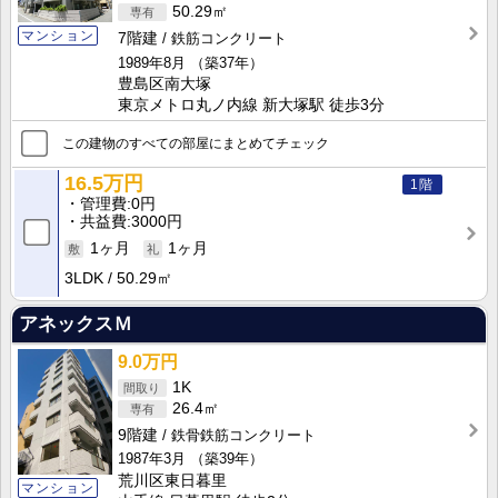
50.29㎡
マンション
7階建
鉄筋コンクリート
1989年8月
（築37年）
豊島区南大塚
東京メトロ丸ノ内線 新大塚駅 徒歩3分
この建物のすべての部屋にまとめてチェック
16.5万円
1階
管理費
0円
共益費
3000円
1ヶ月
1ヶ月
3LDK
50.29㎡
アネックスＭ
9.0万円
1K
26.4㎡
9階建
鉄骨鉄筋コンクリート
1987年3月
（築39年）
荒川区東日暮里
マンション