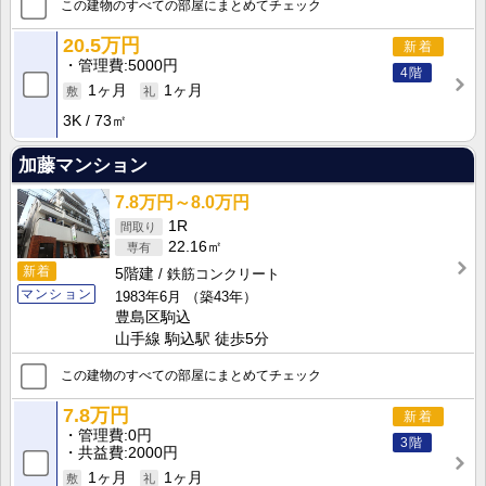
この建物のすべての部屋にまとめてチェック
20.5万円
新着
管理費
5000円
4階
1ヶ月
1ヶ月
3K
73㎡
加藤マンション
7.8万円～8.0万円
1R
22.16㎡
新着
5階建
鉄筋コンクリート
マンション
1983年6月
（築43年）
豊島区駒込
山手線 駒込駅 徒歩5分
この建物のすべての部屋にまとめてチェック
7.8万円
新着
管理費
0円
3階
共益費
2000円
1ヶ月
1ヶ月