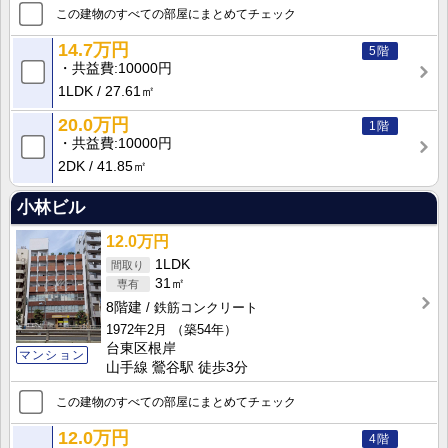
この建物のすべての部屋にまとめてチェック
14.7万円
5階
共益費
10000円
1LDK
27.61㎡
20.0万円
1階
共益費
10000円
2DK
41.85㎡
小林ビル
12.0万円
1LDK
31㎡
8階建
鉄筋コンクリート
1972年2月
（築54年）
台東区根岸
マンション
山手線 鶯谷駅 徒歩3分
この建物のすべての部屋にまとめてチェック
12.0万円
4階