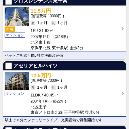
クロスレジデンス東十条
11.5万円
10000円
1ヶ月
1ヶ月
新着
1R
31.62㎡
マンション
2007年12月
（築18年）
北区東十条
京浜東北線 東十条駅 徒歩2分
ペットご相談可能♪独立洗面台完備
アゼリアヒルハイツ
12.5万円
7000円
1ヶ月
1ヶ月
マンション
1LDK
40.45㎡
2004年7月
（築22年）
北区王子
東京メトロ南北線 王子神谷駅 徒歩6分
駅まで６分のファミリータイプ！充実設備で募集開始です！