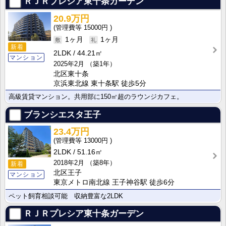
ＲＪＲプレシア東十条ガーデン
20.9万円
15000円
1ヶ月
1ヶ月
新着
2LDK
44.21㎡
マンション
2025年2月
（築1年）
北区東十条
京浜東北線 東十条駅 徒歩5分
高級賃貸マンション。共用部に150㎡超のラウンジカフェ。
ブランシエスタ王子
23.4万円
13000円
2LDK
51.16㎡
2018年2月
（築8年）
新着
北区王子
マンション
東京メトロ南北線 王子神谷駅 徒歩6分
ペット飼育相談可能 収納豊富な2LDK
ＲＪＲプレシア東十条ガーデン