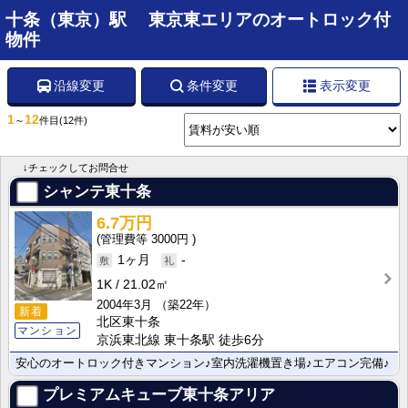
十条（東京）駅 東京東エリアのオートロック付
物件
沿線変更
条件変更
表示変更
1
12
～
件目
(12件)
↓チェックしてお問合せ
シャンテ東十条
6.7万円
3000円
1ヶ月
-
1K
21.02㎡
2004年3月
（築22年）
新着
北区東十条
マンション
京浜東北線 東十条駅 徒歩6分
安心のオートロック付きマンション♪室内洗濯機置き場♪エアコン完備♪
プレミアムキューブ東十条アリア