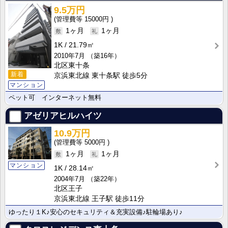
9.5万円
15000円
1ヶ月
1ヶ月
1K
21.79㎡
2010年7月
（築16年）
北区東十条
新着
京浜東北線 東十条駅 徒歩5分
マンション
ペット可 インターネット無料
アゼリアヒルハイツ
10.9万円
5000円
1ヶ月
1ヶ月
マンション
1K
28.14㎡
2004年7月
（築22年）
北区王子
京浜東北線 王子駅 徒歩11分
ゆったり１K♪安心のセキュリティ＆充実設備♪駐輪場あり♪