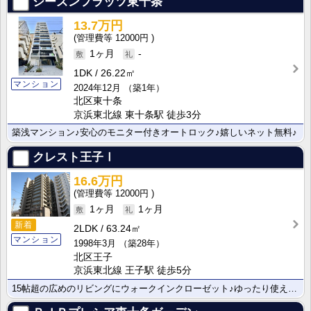
シーズンフラッツ東十条
13.7万円
12000円
1ヶ月
-
1DK
26.22㎡
マンション
2024年12月
（築1年）
北区東十条
京浜東北線 東十条駅 徒歩3分
築浅マンション♪安心のモニター付きオートロック♪嬉しいネット無料♪
クレスト王子Ⅰ
16.6万円
12000円
1ヶ月
1ヶ月
新着
2LDK
63.24㎡
マンション
1998年3月
（築28年）
北区王子
京浜東北線 王子駅 徒歩5分
15帖超の広めのリビングにウォークインクローゼット♪ゆったり使えるお部屋です♪