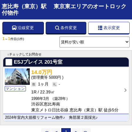
恵比寿（東京）駅 東京東エリアのオートロック
付物件
沿線変更
条件変更
表示変更
1
1
～
件目
(1件)
↓チェックしてお問合せ
ESJプレイス
201号室
14.0万円
5000円
1ヶ月
-
マンション
1R
22.39㎡
1998年3月
（築28年）
渋谷区恵比寿南
東京メトロ日比谷線 恵比寿（東京）駅 徒歩5分
2024年室内大規模リフォーム物件♪ 角部屋２面採光♪