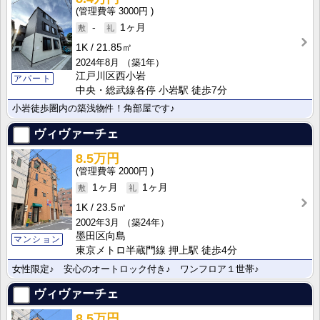
3000円
-
1ヶ月
1K
21.85㎡
2024年8月
（築1年）
江戸川区西小岩
アパート
中央・総武線各停 小岩駅 徒歩7分
小岩徒歩圏内の築浅物件！角部屋です♪
ヴィヴァーチェ
8.5万円
2000円
1ヶ月
1ヶ月
1K
23.5㎡
2002年3月
（築24年）
墨田区向島
マンション
東京メトロ半蔵門線 押上駅 徒歩4分
女性限定♪ 安心のオートロック付き♪ ワンフロア１世帯♪
ヴィヴァーチェ
8.5万円