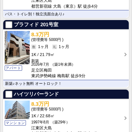
江東区大島
都営新宿線 大島（東京）駅 徒歩4分
バス・トイレ別！独立洗面台あり♪
プラフィド
201号室
8.3万円
5000円
1ヶ月
1ヶ月
1K
21.79㎡
新築
2026年7月
（築1年未満）
アパート
足立区梅田
東武伊勢崎線 梅島駅 徒歩9分
新築♪ネット無料 オートロック！
ハイツリバーランド
8.3万円
5000円
1K
22.68㎡
1997年8月
（築29年）
マンション
江東区大島