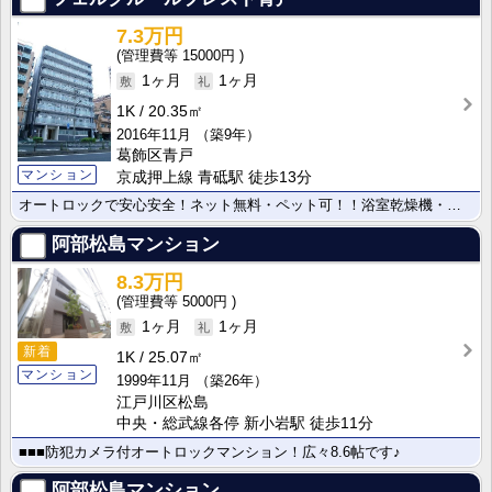
7.3万円
15000円
1ヶ月
1ヶ月
1K
20.35㎡
2016年11月
（築9年）
葛飾区青戸
マンション
京成押上線 青砥駅 徒歩13分
オートロックで安心安全！ネット無料・ペット可！！浴室乾燥機・宅配ボックスなどその他設備豊富☆
阿部松島マンション
8.3万円
5000円
1ヶ月
1ヶ月
新着
1K
25.07㎡
マンション
1999年11月
（築26年）
江戸川区松島
中央・総武線各停 新小岩駅 徒歩11分
■■■防犯カメラ付オートロックマンション！広々8.6帖です♪
阿部松島マンション