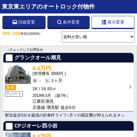
東京東エリアのオートロック付物件
沿線変更
条件変更
表示変更
505
528
～
件目
(3205件)
↓チェックしてお問合せ
グランクオール潮見
8.4万円
3000円
-
1ヶ月
新着
1K
16.65㎡
アパート
2019年3月
（築7年）
江東区潮見
京葉線 潮見駅 徒歩5分
駅近徒歩5分＆築浅の好条件ライフ♪月々の固定費が抑えられるネット無料に加え、家賃もお手頃価格で新生活･･･
CFジオーレ西小岩
8.4万円