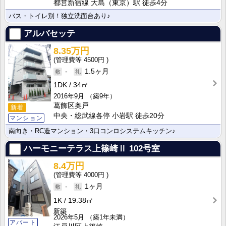
都営新宿線 大島（東京）駅 徒歩4分
バス・トイレ別！独立洗面台あり♪
アルバセッテ
8.35万円
4500円
-
1.5ヶ月
1DK
34㎡
2016年9月
（築9年）
葛飾区奥戸
新着
中央・総武線各停 小岩駅 徒歩20分
マンション
南向き・RC造マンション・3口コンロシステムキッチン♪
ハーモニーテラス上篠崎Ⅱ
102号室
8.4万円
4000円
-
1ヶ月
1K
19.38㎡
新築
2026年5月
（築1年未満）
アパート