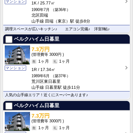
マンション
1K
25.77㎡
1990年7月
（築36年）
北区田端
山手線 田端（東京）駅 徒歩8分
調理スペースが広いキッチン♪ エアコン完備♪ 洋室8帖♪
ベルクハイム日暮里
7.3万円
3000円
1ヶ月
1ヶ月
マンション
1R
17.34㎡
1989年6月
（築37年）
荒川区東日暮里
山手線 日暮里駅 徒歩11分
人気の山手線エリア！近くにスーパーあります♪
ベルクハイム日暮里
7.3万円
3000円
1ヶ月
1ヶ月