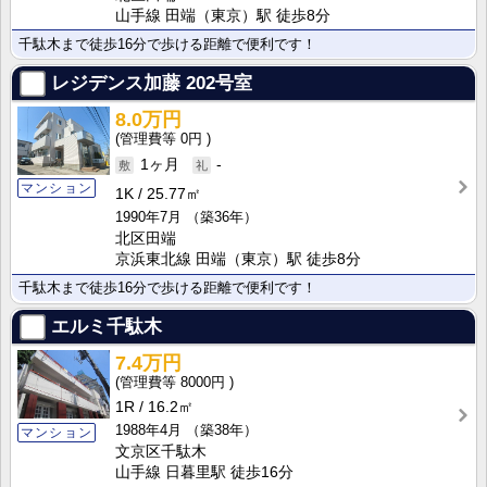
山手線 田端（東京）駅 徒歩8分
千駄木まで徒歩16分で歩ける距離で便利です！
レジデンス加藤
202号室
8.0万円
0円
1ヶ月
-
マンション
1K
25.77㎡
1990年7月
（築36年）
北区田端
京浜東北線 田端（東京）駅 徒歩8分
千駄木まで徒歩16分で歩ける距離で便利です！
エルミ千駄木
7.4万円
8000円
1R
16.2㎡
1988年4月
（築38年）
マンション
文京区千駄木
山手線 日暮里駅 徒歩16分