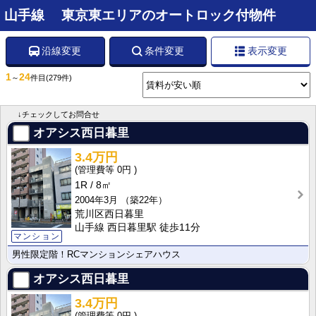
山手線 東京東エリアのオートロック付物件
沿線変更
条件変更
表示変更
1
24
～
件目
(279件)
↓チェックしてお問合せ
オアシス西日暮里
3.4万円
0円
1R
8㎡
2004年3月
（築22年）
荒川区西日暮里
山手線 西日暮里駅 徒歩11分
マンション
男性限定階！RCマンションシェアハウス
オアシス西日暮里
3.4万円
0円