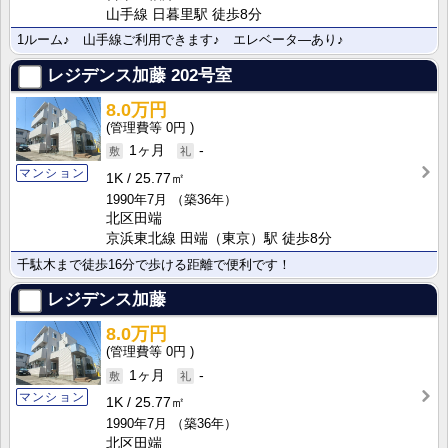
山手線 日暮里駅 徒歩8分
1ルーム♪ 山手線ご利用できます♪ エレベータ―あり♪
レジデンス加藤
202号室
8.0万円
0円
1ヶ月
-
マンション
1K
25.77㎡
1990年7月
（築36年）
北区田端
京浜東北線 田端（東京）駅 徒歩8分
千駄木まで徒歩16分で歩ける距離で便利です！
レジデンス加藤
8.0万円
0円
1ヶ月
-
マンション
1K
25.77㎡
1990年7月
（築36年）
北区田端