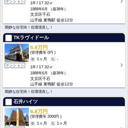
マンション
1R
17.32㎡
1988年6月
（築38年）
文京区千石
山手線 巣鴨駅 徒歩12分
閑静な住宅街！住環境良し！
TKラヴィドール
6.9万円
0円
1ヶ月
-
マンション
1R
17.32㎡
1988年6月
（築38年）
文京区千石
山手線 巣鴨駅 徒歩12分
閑静な住宅街！住環境良し！
石井ハイツ
6.8万円
2000円
1ヶ月
1ヶ月