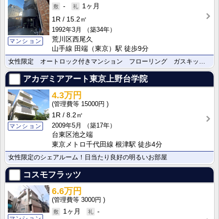
-
1ヶ月
1R
15.2㎡
1992年3月
（築34年）
荒川区西尾久
マンション
山手線 田端（東京）駅 徒歩9分
女性限定 オートロック付きマンション フローリング ガスキッチン
アカデミアアート東京上野台学院
4.3万円
15000円
1R
8.2㎡
2009年5月
（築17年）
マンション
台東区池之端
東京メトロ千代田線 根津駅 徒歩4分
女性限定のシェアルーム！日当たり良好の明るいお部屋
コスモフラッツ
6.6万円
3000円
1ヶ月
-
マンション