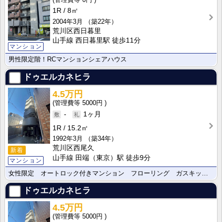
1R
8㎡
2004年3月
（築22年）
荒川区西日暮里
山手線 西日暮里駅 徒歩11分
マンション
男性限定階！RCマンションシェアハウス
ドゥエルカネヒラ
4.5万円
5000円
-
1ヶ月
1R
15.2㎡
1992年3月
（築34年）
荒川区西尾久
新着
山手線 田端（東京）駅 徒歩9分
マンション
女性限定 オートロック付きマンション フローリング ガスキッチン
ドゥエルカネヒラ
4.5万円
5000円