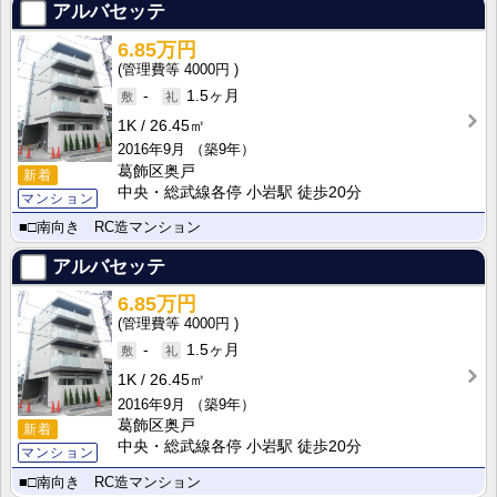
アルバセッテ
6.85万円
4000円
-
1.5ヶ月
1K
26.45㎡
2016年9月
（築9年）
葛飾区奥戸
新着
中央・総武線各停 小岩駅 徒歩20分
マンション
■□南向き RC造マンション
アルバセッテ
6.85万円
4000円
-
1.5ヶ月
1K
26.45㎡
2016年9月
（築9年）
葛飾区奥戸
新着
中央・総武線各停 小岩駅 徒歩20分
マンション
■□南向き RC造マンション