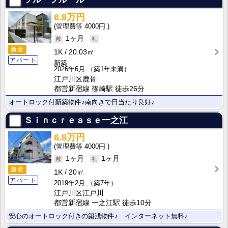
6.8万円
4000円
1ヶ月
-
新着
1K
20.03㎡
アパート
新築
2026年6月
（築1年未満）
江戸川区鹿骨
都営新宿線 篠崎駅 徒歩26分
オートロック付新築物件♪南向きで日当たり良好♪
Ｓｉｎｃｒｅａｓｅ一之江
6.8万円
4000円
1ヶ月
1ヶ月
新着
1K
20㎡
アパート
2019年2月
（築7年）
江戸川区江戸川
都営新宿線 一之江駅 徒歩10分
安心のオートロック付きの築浅物件♪ インターネット無料♪