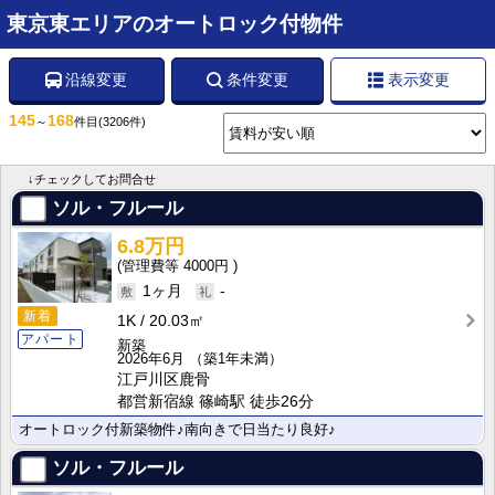
東京東エリアのオートロック付物件
沿線変更
条件変更
表示変更
145
168
～
件目
(3206件)
↓チェックしてお問合せ
ソル・フルール
6.8万円
4000円
1ヶ月
-
新着
1K
20.03㎡
アパート
新築
2026年6月
（築1年未満）
江戸川区鹿骨
都営新宿線 篠崎駅 徒歩26分
オートロック付新築物件♪南向きで日当たり良好♪
ソル・フルール