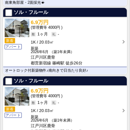
南東角部屋・2面採光☀
ソル・フルール
6.9万円
4000円
1ヶ月
-
新着
1K
20.03㎡
アパート
新築
2026年6月
（築1年未満）
江戸川区鹿骨
都営新宿線 篠崎駅 徒歩26分
オートロック付新築物件♪南向きで日当たり良好♪
ソル・フルール
6.9万円
4000円
1ヶ月
-
新着
1K
20.03㎡
アパート
新築
2026年6月
（築1年未満）
江戸川区鹿骨