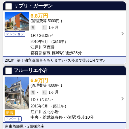
リブリ・ガーデン
6.8万円
5000円
-
1ヶ月
マンション
1R
26.08㎡
2010年6月
（築16年）
江戸川区鹿骨
都営新宿線 篠崎駅 徒歩23分
2010年築！独立洗面台もあります♪バス停まで徒歩1分です♪
フルーリエ小岩
6.9万円
4000円
-
1ヶ月
1R
15.03㎡
2015年5月
（築11年）
江戸川区北小岩
新着
中央・総武線各停 小岩駅 徒歩10分
アパート
南東角部屋・2面採光☀