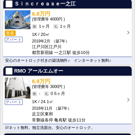
Ｓｉｎｃｒｅａｓｅ一之江
6.8万円
4000円
1ヶ月
1ヶ月
新着
1K
20㎡
アパート
2019年2月
（築7年）
江戸川区江戸川
都営新宿線 一之江駅 徒歩10分
安心のオートロック付きの築浅物件♪ インターネット無料♪
RMO アールエムオー
6.9万円
3000円
-
0.5ヶ月
1K
24.1㎡
アパート
2018年11月
（築7年）
足立区東和
常磐線各停 亀有駅 徒歩11分
///ネット無料。独立洗面台。安心のオートロック。