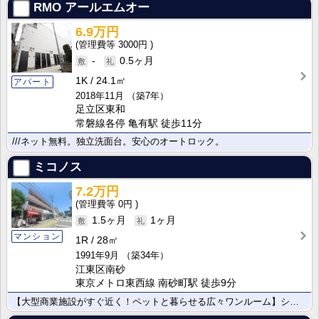
RMO アールエムオー
6.9万円
3000円
-
0.5ヶ月
1K
24.1㎡
アパート
2018年11月
（築7年）
足立区東和
常磐線各停 亀有駅 徒歩11分
///ネット無料。独立洗面台。安心のオートロック。
ミコノス
7.2万円
0円
1.5ヶ月
1ヶ月
マンション
1R
28㎡
1991年9月
（築34年）
江東区南砂
東京メトロ東西線 南砂町駅 徒歩9分
【大型商業施設がすぐ近く！ペットと暮らせる広々ワンルーム】ショッピングセンターやコンビニが至近！開放･･･