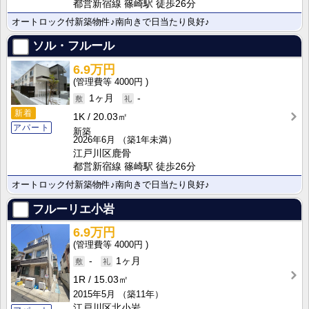
都営新宿線 篠崎駅 徒歩26分
オートロック付新築物件♪南向きで日当たり良好♪
ソル・フルール
6.9万円
4000円
1ヶ月
-
新着
1K
20.03㎡
アパート
新築
2026年6月
（築1年未満）
江戸川区鹿骨
都営新宿線 篠崎駅 徒歩26分
オートロック付新築物件♪南向きで日当たり良好♪
フルーリエ小岩
6.9万円
4000円
-
1ヶ月
1R
15.03㎡
2015年5月
（築11年）
江戸川区北小岩