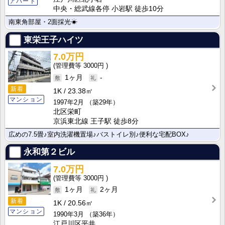
アパート
中央・総武線各停 小岩駅 徒歩10分
南東角部屋・2面採光☀
東栄王子ハイツ
7.0万円
3000円
1ヶ月
-
新着
1K
23.38㎡
マンション
1997年2月
（築29年）
北区栄町
京浜東北線 王子駅 徒歩8分
広めの7.5畳♪室内洗濯機置場♪バストイレ別♪便利な宅配BOX♪
永和第２ビル
7.0万円
3000円
1ヶ月
2ヶ月
新着
1K
20.56㎡
マンション
1990年3月
（築36年）
江戸川区平井