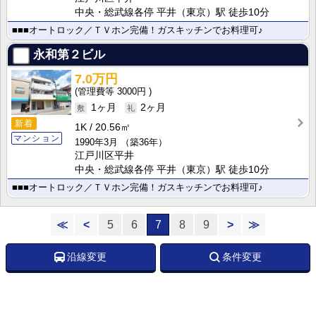
中央・総武線各停 平井（東京）駅 徒歩10分
■■■オートロック／ＴＶホン完備！ガスキッチンでお料理可♪
永和第２ビル
7.0万円
3000円
1ヶ月
2ヶ月
新着
1K
20.56㎡
マンション
1990年3月
（築36年）
江戸川区平井
中央・総武線各停 平井（東京）駅 徒歩10分
■■■オートロック／ＴＶホン完備！ガスキッチンでお料理可♪
≪
<
5
6
7
8
9
>
≫
沿線変更
条件変更