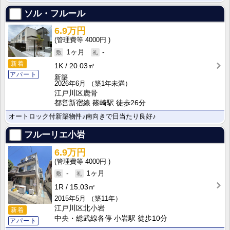
ソル・フルール
6.9万円
4000円
1ヶ月
-
新着
1K
20.03㎡
アパート
新築
2026年6月
（築1年未満）
江戸川区鹿骨
都営新宿線 篠崎駅 徒歩26分
オートロック付新築物件♪南向きで日当たり良好♪
フルーリエ小岩
6.9万円
4000円
-
1ヶ月
1R
15.03㎡
2015年5月
（築11年）
江戸川区北小岩
新着
中央・総武線各停 小岩駅 徒歩10分
アパート