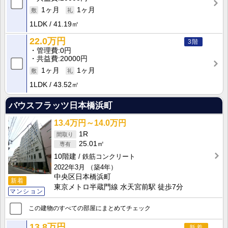
1ヶ月
1ヶ月
1LDK
41.19㎡
22.0万円
3階
管理費
0円
共益費
20000円
1ヶ月
1ヶ月
1LDK
43.52㎡
バウスフラッツ日本橋浜町
13.4万円～14.0万円
1R
25.01㎡
10階建
鉄筋コンクリート
2022年3月
（築4年）
中央区日本橋浜町
新着
東京メトロ半蔵門線 水天宮前駅 徒歩7分
マンション
この建物のすべての部屋にまとめてチェック
13.8万円
新着