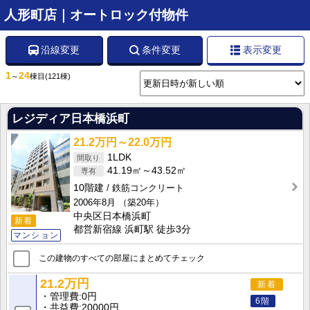
人形町店｜オートロック付物件
沿線変更
条件変更
表示変更
1
24
～
棟目
(121棟)
レジディア日本橋浜町
21.2万円～22.0万円
1LDK
41.19㎡～43.52㎡
10階建
鉄筋コンクリート
2006年8月
（築20年）
中央区日本橋浜町
新着
都営新宿線 浜町駅 徒歩3分
マンション
この建物のすべての部屋にまとめてチェック
21.2万円
新着
管理費
0円
6階
共益費
20000円