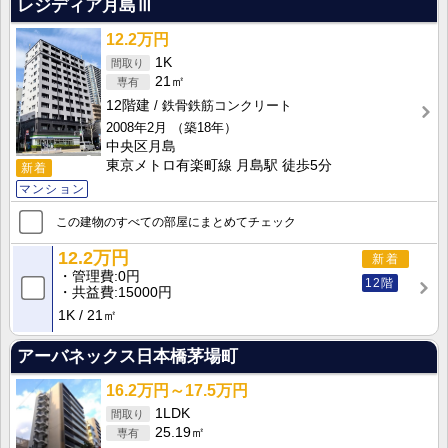
レジディア月島Ⅲ
12.2万円
1K
21㎡
12階建
鉄骨鉄筋コンクリート
2008年2月
（築18年）
中央区月島
東京メトロ有楽町線 月島駅 徒歩5分
新着
マンション
この建物のすべての部屋にまとめてチェック
12.2万円
新着
管理費
0円
12階
共益費
15000円
1K
21㎡
アーバネックス日本橋茅場町
16.2万円～17.5万円
1LDK
25.19㎡