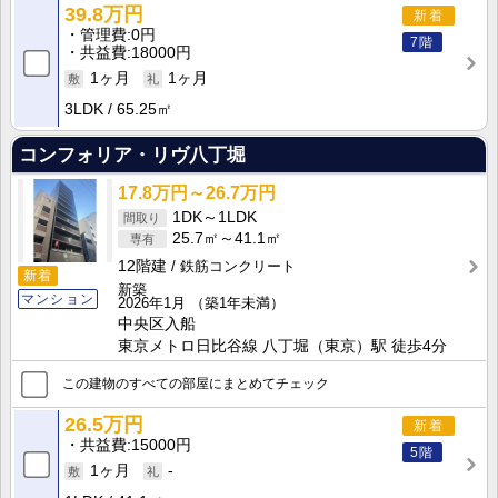
39.8万円
新着
管理費
0円
7階
共益費
18000円
1ヶ月
1ヶ月
3LDK
65.25㎡
コンフォリア・リヴ八丁堀
17.8万円～26.7万円
1DK～1LDK
25.7㎡～41.1㎡
12階建
鉄筋コンクリート
新着
新築
マンション
2026年1月
（築1年未満）
中央区入船
東京メトロ日比谷線 八丁堀（東京）駅 徒歩4分
この建物のすべての部屋にまとめてチェック
26.5万円
新着
共益費
15000円
5階
1ヶ月
-