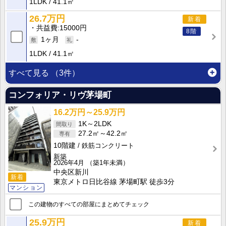
1LDK
41.1㎡
26.7万円
新着
共益費
15000円
8階
1ヶ月
-
1LDK
41.1㎡
すべて見る
（3件）
コンフォリア・リヴ茅場町
16.2万円～25.9万円
1K～2LDK
27.2㎡～42.2㎡
10階建
鉄筋コンクリート
新築
2026年4月
（築1年未満）
中央区新川
新着
東京メトロ日比谷線 茅場町駅 徒歩3分
マンション
この建物のすべての部屋にまとめてチェック
25.9万円
新着