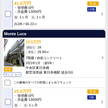
41.0万円
新着
管理費
0円
10階
共益費
13000円
1ヶ月
1ヶ月
2LDK
66.22㎡
Monte Luce
15.5万円
1K
28.84㎡
7階建
鉄筋コンクリート
2021年1月
（築5年）
中央区東日本橋
新着
都営浅草線 東日本橋駅 徒歩3分
マンション
この建物のすべての部屋にまとめてチェック
15.5万円
新着
管理費
0円
7階
共益費
13000円
-
1ヶ月