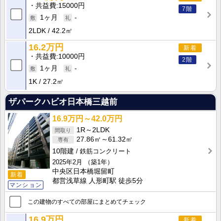
共益費
15000円
7階
1ヶ月
-
2LDK
42.2㎡
16.2万円
新着
共益費
10000円
2階
1ヶ月
-
1K
27.2㎡
ザパークハビオ日本橋三越前
16.9万円～42.0万円
1R～2LDK
27.86㎡～61.32㎡
10階建
鉄筋コンクリート
2025年2月
（築1年）
中央区日本橋堀留町
新着
都営浅草線 人形町駅 徒歩5分
マンション
この建物のすべての部屋にまとめてチェック
16.9万円
新着