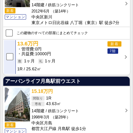
14階建
鉄筋コンクリート
新着
2012年6月
（築14年）
マンション
中央区新川
東京メトロ日比谷線 八丁堀（東京）駅 徒歩7分
この建物のすべての部屋にまとめてチェック
13.6万円
新着
管理費
0円
7階
共益費
10000円
1ヶ月
1ヶ月
1R
25.62㎡
アーバンライフ月島駅前ウエスト
15.18万円
1R
43.63㎡
14階建
鉄筋コンクリート
1998年3月
（築28年）
中央区月島
新着
都営大江戸線 月島駅 徒歩1分
マンション