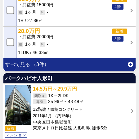
共益費
15000円
4階
1ヶ月
-
1R
27.86㎡
28.0万円
新着
共益費
20000円
8階
1ヶ月
-
1LDK
46.33㎡
すべて見る
（3件）
パークハビオ人形町
14.5万円～29.9万円
1K～2LDK
25.96㎡～48.49㎡
12階建
鉄筋コンクリート
2011年1月
（築15年）
中央区日本橋堀留町
東京メトロ日比谷線 人形町駅 徒歩5分
新着
マンション