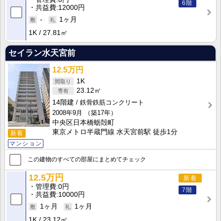
6階
共益費
12000円
-
1ヶ月
1K
27.81㎡
セイラン水天宮前
12.5万円
1K
23.12㎡
14階建
鉄骨鉄筋コンクリート
2008年9月
（築17年）
中央区日本橋蛎殻町
東京メトロ半蔵門線 水天宮前駅 徒歩1分
新着
マンション
この建物のすべての部屋にまとめてチェック
12.5万円
新着
管理費
0円
7階
共益費
10000円
1ヶ月
1ヶ月
1K
23.12㎡