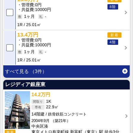
管理費
0円
8階
共益費
10000円
1ヶ月
-
1R
25.01㎡
13.4万円
新着
管理費
0円
4階
共益費
10000円
1ヶ月
-
1R
25.01㎡
すべて見る
（3件）
レジディア銀座東
14.2万円
1K
22.9㎡
14階建
鉄骨鉄筋コンクリート
2004年9月
（築21年）
中央区湊
東京メトロ有楽町線 新富町（東京）駅 徒歩3分
新着