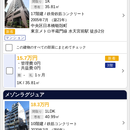
1K
35.81㎡
17階建
鉄骨鉄筋コンクリート
2005年7月
（築21年）
中央区日本橋蛎殻町
東京メトロ半蔵門線 水天宮前駅 徒歩2分
新着
マンション
この建物のすべての部屋にまとめてチェック
15.7万円
新着
管理費
0円
3階
共益費
0円
-
1ヶ月
1K
35.81㎡
メゾンラグジュア
18.3万円
1LDK
40.99㎡
10階建
鉄筋コンクリート
2020年3月
（築6年）