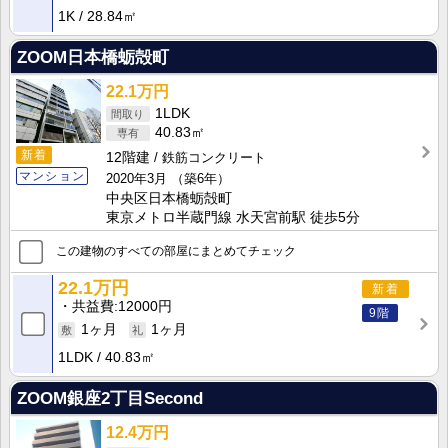
1K
28.84㎡
ZOOM日本橋蛎殻町
22.1万円
1LDK
40.83㎡
新着
12階建
鉄筋コンクリート
マンション
2020年3月
（築6年）
中央区日本橋蛎殻町
東京メトロ半蔵門線 水天宮前駅 徒歩5分
この建物のすべての部屋にまとめてチェック
22.1万円
新着
共益費
12000円
9階
1ヶ月
1ヶ月
1LDK
40.83㎡
ZOOM銀座2丁目Second
12.4万円