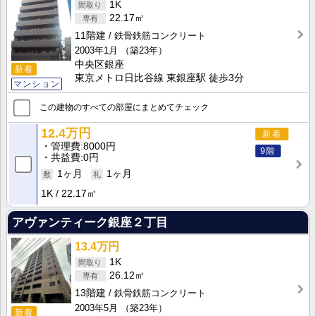
1K
22.17㎡
11階建
鉄骨鉄筋コンクリート
2003年1月
（築23年）
中央区銀座
新着
東京メトロ日比谷線 東銀座駅 徒歩3分
マンション
この建物のすべての部屋にまとめてチェック
12.4万円
新着
管理費
8000円
9階
共益費
0円
1ヶ月
1ヶ月
1K
22.17㎡
アヴァンティーク銀座２丁目
13.4万円
1K
26.12㎡
13階建
鉄骨鉄筋コンクリート
2003年5月
（築23年）
新着