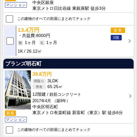
中央区銀座
マンション
東京メトロ日比谷線 東銀座駅 徒歩3分
この建物のすべての部屋にまとめてチェック
13.4万円
新着
共益費
8000円
3階
1ヶ月
1ヶ月
1K
26.12㎡
ブランズ明石町
39.8万円
3LDK
65.25㎡
12階建
鉄筋コンクリート
2017年4月
（築9年）
中央区明石町
東京メトロ有楽町線 新富町（東京）駅 徒歩6分
新着
マンション
この建物のすべての部屋にまとめてチェック