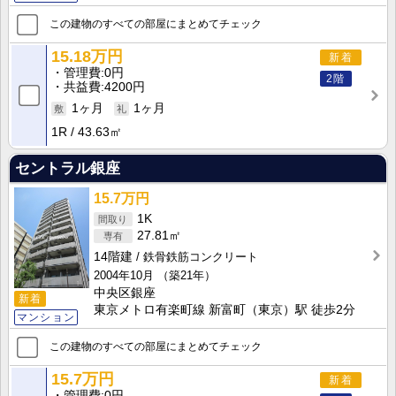
この建物のすべての部屋にまとめてチェック
15.18万円
新着
管理費
0円
2階
共益費
4200円
1ヶ月
1ヶ月
1R
43.63㎡
セントラル銀座
15.7万円
1K
27.81㎡
14階建
鉄骨鉄筋コンクリート
2004年10月
（築21年）
中央区銀座
新着
東京メトロ有楽町線 新富町（東京）駅 徒歩2分
マンション
この建物のすべての部屋にまとめてチェック
15.7万円
新着
管理費
0円