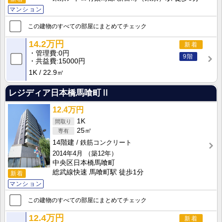
マンション
この建物のすべての部屋にまとめてチェック
14.2万円
新着
管理費
0円
9階
共益費
15000円
1K
22.9㎡
レジディア日本橋馬喰町Ⅱ
12.4万円
1K
25㎡
14階建
鉄筋コンクリート
2014年4月
（築12年）
中央区日本橋馬喰町
総武線快速 馬喰町駅 徒歩1分
新着
マンション
この建物のすべての部屋にまとめてチェック
12.4万円
新着