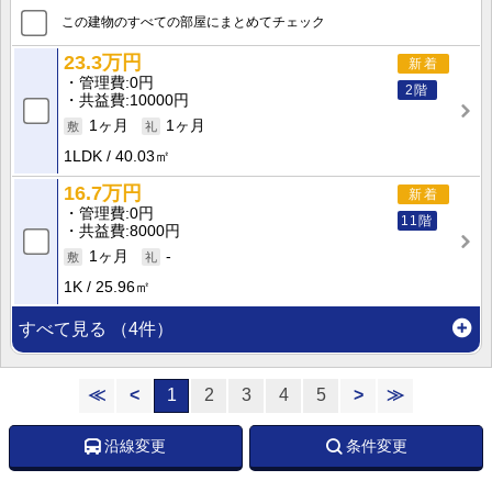
この建物のすべての部屋にまとめてチェック
23.3万円
新着
管理費
0円
2階
共益費
10000円
1ヶ月
1ヶ月
1LDK
40.03㎡
16.7万円
新着
管理費
0円
11階
共益費
8000円
1ヶ月
-
1K
25.96㎡
すべて見る
（4件）
≪
<
1
2
3
4
5
>
≫
沿線変更
条件変更