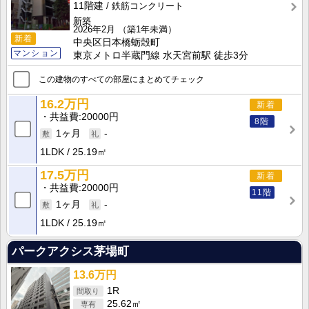
11階建
鉄筋コンクリート
新築
2026年2月
（築1年未満）
新着
中央区日本橋蛎殻町
マンション
東京メトロ半蔵門線 水天宮前駅 徒歩3分
この建物のすべての部屋にまとめてチェック
16.2万円
新着
共益費
20000円
8階
1ヶ月
-
1LDK
25.19㎡
17.5万円
新着
共益費
20000円
11階
1ヶ月
-
1LDK
25.19㎡
パークアクシス茅場町
13.6万円
1R
25.62㎡