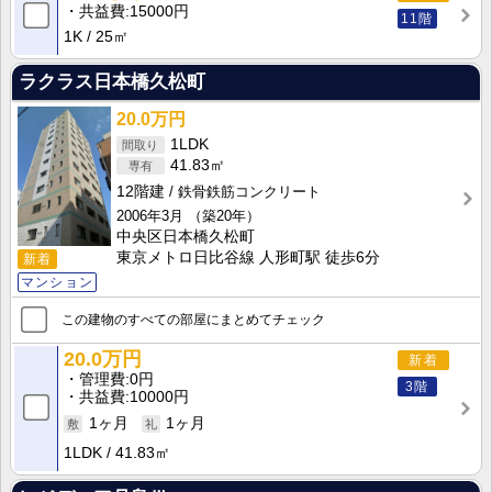
共益費
15000円
11階
1K
25㎡
ラクラス日本橋久松町
20.0万円
1LDK
41.83㎡
12階建
鉄骨鉄筋コンクリート
2006年3月
（築20年）
中央区日本橋久松町
東京メトロ日比谷線 人形町駅 徒歩6分
新着
マンション
この建物のすべての部屋にまとめてチェック
20.0万円
新着
管理費
0円
3階
共益費
10000円
1ヶ月
1ヶ月
1LDK
41.83㎡