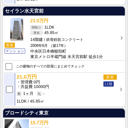
セイラン水天宮前
21.0万円
1LDK
45.85㎡
14階建
鉄骨鉄筋コンクリート
新着
2008年8月
（築17年）
マンション
中央区日本橋蛎殻町
東京メトロ半蔵門線 水天宮前駅 徒歩1分
この建物のすべての部屋にまとめてチェック
21.0万円
新着
管理費
0円
11階
共益費
10000円
1ヶ月
-
1LDK
45.85㎡
ブロードシティ東京
15.7万円