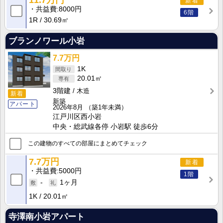
新着
共益費
8000円
6階
1R
30.69㎡
ブランノワール小岩
7.7万円
1K
20.01㎡
3階建
木造
新着
新築
アパート
2026年8月
（築1年未満）
江戸川区西小岩
中央・総武線各停 小岩駅 徒歩6分
この建物のすべての部屋にまとめてチェック
7.7万円
新着
共益費
5000円
1階
-
1ヶ月
1K
20.01㎡
寺澤南小岩アパート