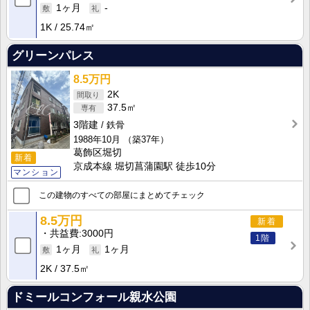
1ヶ月
-
1K
25.74㎡
グリーンパレス
8.5万円
2K
37.5㎡
3階建
鉄骨
1988年10月
（築37年）
葛飾区堀切
新着
京成本線 堀切菖蒲園駅 徒歩10分
マンション
この建物のすべての部屋にまとめてチェック
8.5万円
新着
共益費
3000円
1階
1ヶ月
1ヶ月
2K
37.5㎡
ドミールコンフォール親水公園