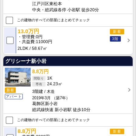
江戸川区東松本
中央・総武線各停 小岩駅 徒歩20分
この建物のすべての部屋にまとめてチェック
13.0万円
新着
管理費
0円
3階
共益費
11000円
2LDK
58.67㎡
グリシーナ新小岩
8.8万円
1K
24.23㎡
新着
3階建
木造
アパート
2019年3月
（築7年）
葛飾区新小岩
総武線快速 新小岩駅 徒歩10分
この建物のすべての部屋にまとめてチェック
8.8万円
新着