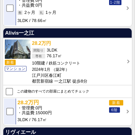
管理費
0円
1-2階
共益費
0円
2ヶ月
1ヶ月
3LDK
78.66㎡
Alivis一之江
28.2万円
3LDK
76.17㎡
新着
10階建
鉄筋コンクリート
マンション
2024年1月
（築2年）
江戸川区春江町
都営新宿線 一之江駅 徒歩8分
この建物のすべての部屋にまとめてチェック
28.2万円
新着
管理費
0円
6階
共益費
15000円
3LDK
76.17㎡
リヴィエール