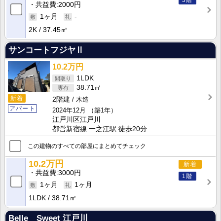
3階
共益費
2000円
1ヶ月
-
2K
37.45㎡
サンコートフジヤⅡ
10.2万円
1LDK
38.71㎡
新着
2階建
木造
アパート
2024年12月
（築1年）
江戸川区江戸川
都営新宿線 一之江駅 徒歩20分
この建物のすべての部屋にまとめてチェック
10.2万円
新着
共益費
3000円
1階
1ヶ月
1ヶ月
1LDK
38.71㎡
Belle Sweet 江戸川