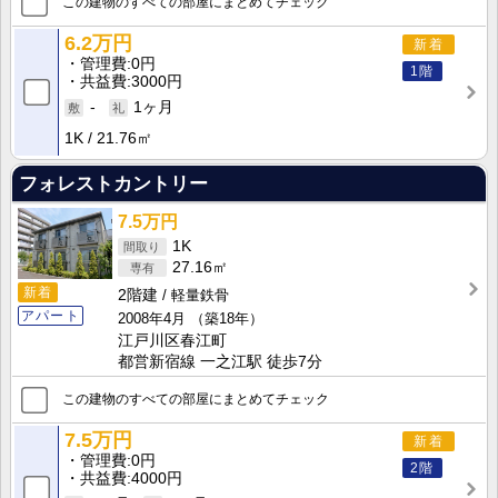
この建物のすべての部屋にまとめてチェック
6.2万円
新着
管理費
0円
1階
共益費
3000円
-
1ヶ月
1K
21.76㎡
フォレストカントリー
7.5万円
1K
27.16㎡
新着
2階建
軽量鉄骨
アパート
2008年4月
（築18年）
江戸川区春江町
都営新宿線 一之江駅 徒歩7分
この建物のすべての部屋にまとめてチェック
7.5万円
新着
管理費
0円
2階
共益費
4000円