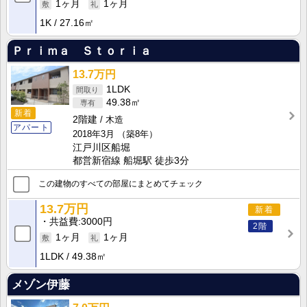
1ヶ月
1ヶ月
1K
27.16㎡
Ｐｒｉｍａ Ｓｔｏｒｉａ
13.7万円
1LDK
49.38㎡
新着
2階建
木造
アパート
2018年3月
（築8年）
江戸川区船堀
都営新宿線 船堀駅 徒歩3分
この建物のすべての部屋にまとめてチェック
13.7万円
新着
共益費
3000円
2階
1ヶ月
1ヶ月
1LDK
49.38㎡
メゾン伊藤