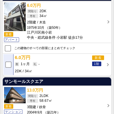
6.0万円
2DK
34㎡
2階建
木造
1975年10月
（築50年）
江戸川区南小岩
新着
中央・総武線各停 小岩駅 徒歩17分
アパート
この建物のすべての部屋にまとめてチェック
6.0万円
新着
1階
1ヶ月
-
2DK
34㎡
サンモールスクエア
13.0万円
2LDK
58.67㎡
新着
3階建
鉄骨
マンション
2004年9月
（築21年）