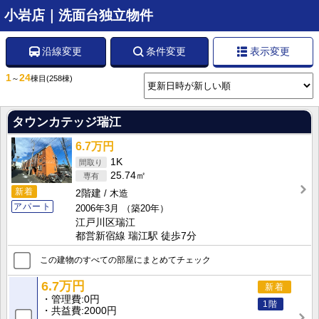
小岩店｜洗面台独立物件
沿線変更
条件変更
表示変更
1
24
～
棟目
(258棟)
タウンカテッジ瑞江
6.7万円
1K
25.74㎡
新着
2階建
木造
アパート
2006年3月
（築20年）
江戸川区瑞江
都営新宿線 瑞江駅 徒歩7分
この建物のすべての部屋にまとめてチェック
6.7万円
新着
管理費
0円
1階
共益費
2000円