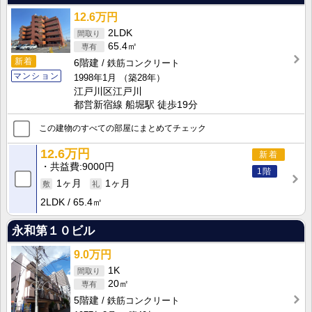
12.6万円
2LDK
65.4㎡
新着
6階建
鉄筋コンクリート
マンション
1998年1月
（築28年）
江戸川区江戸川
都営新宿線 船堀駅 徒歩19分
この建物のすべての部屋にまとめてチェック
12.6万円
新着
共益費
9000円
1階
1ヶ月
1ヶ月
2LDK
65.4㎡
永和第１０ビル
9.0万円
1K
20㎡
5階建
鉄筋コンクリート