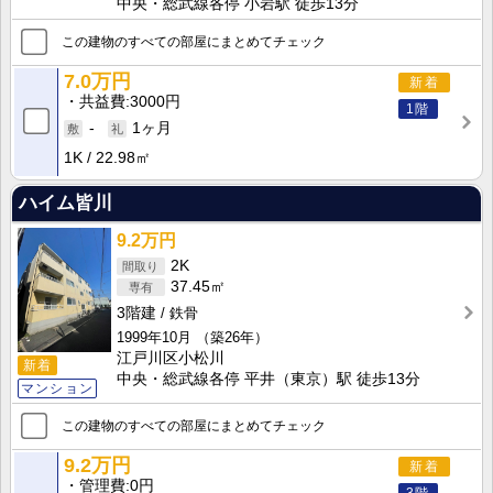
中央・総武線各停 小岩駅 徒歩13分
この建物のすべての部屋にまとめてチェック
7.0万円
新着
共益費
3000円
1階
-
1ヶ月
1K
22.98㎡
ハイム皆川
9.2万円
2K
37.45㎡
3階建
鉄骨
1999年10月
（築26年）
江戸川区小松川
新着
中央・総武線各停 平井（東京）駅 徒歩13分
マンション
この建物のすべての部屋にまとめてチェック
9.2万円
新着
管理費
0円