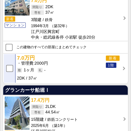
7.0万円
2DK
37㎡
新着
3階建
鉄骨
マンション
1994年3月
（築32年）
江戸川区興宮町
中央・総武線各停 小岩駅 徒歩20分
この建物のすべての部屋にまとめてチェック
7.0万円
新着
管理費
2000円
1階
1ヶ月
-
2DK
37㎡
グランカーサ船堀Ⅰ
17.4万円
2LDK
44.54㎡
15階建
鉄筋コンクリート
2025年6月
（築1年）