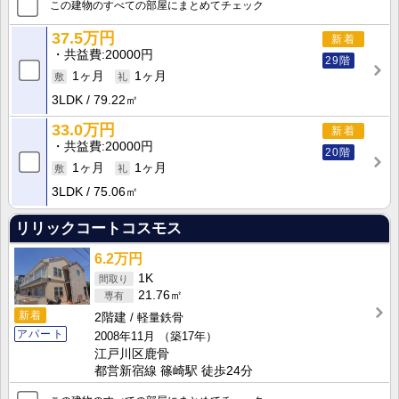
この建物のすべての部屋にまとめてチェック
37.5万円
新着
共益費
20000円
29階
1ヶ月
1ヶ月
3LDK
79.22㎡
33.0万円
新着
共益費
20000円
20階
1ヶ月
1ヶ月
3LDK
75.06㎡
リリックコートコスモス
6.2万円
1K
21.76㎡
新着
2階建
軽量鉄骨
アパート
2008年11月
（築17年）
江戸川区鹿骨
都営新宿線 篠崎駅 徒歩24分