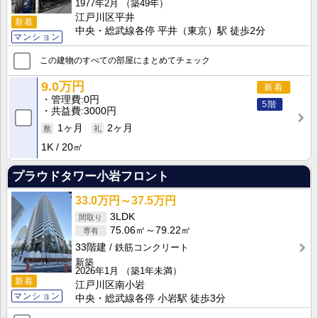
1977年2月
（築49年）
江戸川区平井
新着
中央・総武線各停 平井（東京）駅 徒歩2分
マンション
この建物のすべての部屋にまとめてチェック
9.0万円
新着
管理費
0円
5階
共益費
3000円
1ヶ月
2ヶ月
1K
20㎡
プラウドタワー小岩フロント
33.0万円～37.5万円
3LDK
75.06㎡～79.22㎡
33階建
鉄筋コンクリート
新築
2026年1月
（築1年未満）
新着
江戸川区南小岩
マンション
中央・総武線各停 小岩駅 徒歩3分