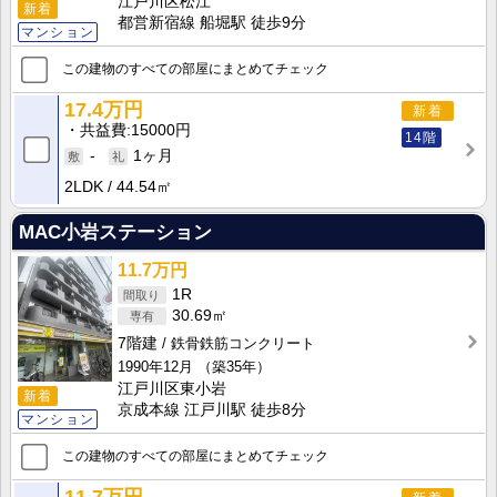
江戸川区松江
新着
都営新宿線 船堀駅 徒歩9分
マンション
この建物のすべての部屋にまとめてチェック
17.4万円
新着
共益費
15000円
14階
-
1ヶ月
2LDK
44.54㎡
MAC小岩ステーション
11.7万円
1R
30.69㎡
7階建
鉄骨鉄筋コンクリート
1990年12月
（築35年）
江戸川区東小岩
新着
京成本線 江戸川駅 徒歩8分
マンション
この建物のすべての部屋にまとめてチェック
11.7万円