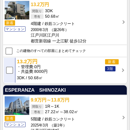
13.2万円
3DK
50.68㎡
新着
4階建
鉄筋コンクリート
マンション
2000年3月
（築26年）
江戸川区江戸川
都営新宿線 一之江駅 徒歩12分
この建物のすべての部屋にまとめてチェック
13.2万円
新着
管理費
0円
3階
共益費
8000円
3DK
50.68㎡
ESPERANZA SHINOZAKI
9.9万円～13.8万円
1R～1K
27.22㎡～38.02㎡
新着
5階建
鉄筋コンクリート
マンション
2025年3月
（築1年）