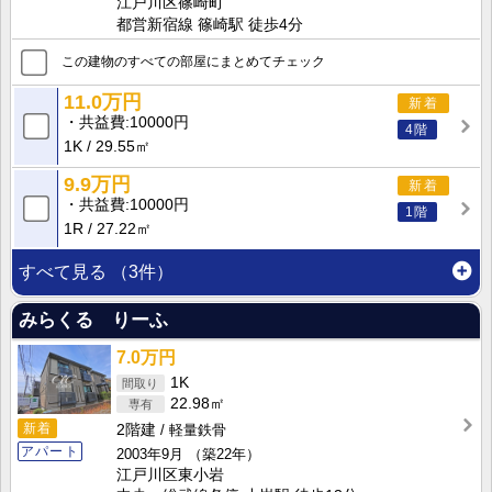
江戸川区篠崎町
都営新宿線 篠崎駅 徒歩4分
この建物のすべての部屋にまとめてチェック
11.0万円
新着
共益費
10000円
4階
1K
29.55㎡
9.9万円
新着
共益費
10000円
1階
1R
27.22㎡
すべて見る
（3件）
みらくる りーふ
7.0万円
1K
22.98㎡
新着
2階建
軽量鉄骨
アパート
2003年9月
（築22年）
江戸川区東小岩