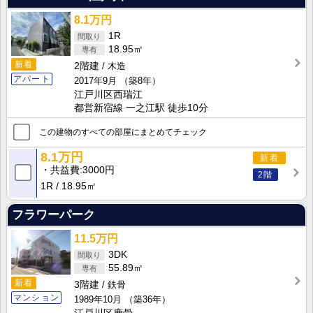
8.1万円
1R
18.95㎡
新着
2階建
木造
アパート
2017年9月
（築8年）
江戸川区西瑞江
都営新宿線 一之江駅 徒歩10分
この建物のすべての部屋にまとめてチェック
8.1万円
新着
共益費
3000円
2階
1R
18.95㎡
フラワーパーク
11.5万円
3DK
55.89㎡
新着
3階建
鉄骨
マンション
1989年10月
（築36年）