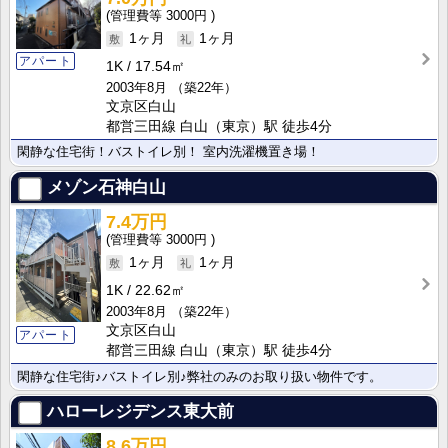
3000円
1ヶ月
1ヶ月
アパート
1K
17.54㎡
2003年8月
（築22年）
文京区白山
都営三田線 白山（東京）駅 徒歩4分
閑静な住宅街！バストイレ別！ 室内洗濯機置き場！
メゾン石神白山
7.4万円
3000円
1ヶ月
1ヶ月
1K
22.62㎡
2003年8月
（築22年）
文京区白山
アパート
都営三田線 白山（東京）駅 徒歩4分
閑静な住宅街♪バストイレ別♪弊社のみのお取り扱い物件です。
ハローレジデンス東大前
8.6万円