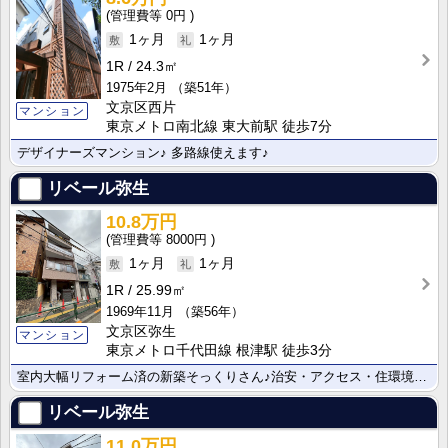
0円
1ヶ月
1ヶ月
1R
24.3㎡
1975年2月
（築51年）
文京区西片
マンション
東京メトロ南北線 東大前駅 徒歩7分
デザイナーズマンション♪ 多路線使えます♪
リベール弥生
10.8万円
8000円
1ヶ月
1ヶ月
1R
25.99㎡
1969年11月
（築56年）
文京区弥生
マンション
東京メトロ千代田線 根津駅 徒歩3分
室内大幅リフォーム済の新築そっくりさん♪治安・アクセス・住環境が良好な文京区♪
リベール弥生
11.0万円