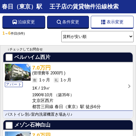
春日（東京）駅 王子店の賃貸物件沿線検索
沿線変更
条件変更
表示変更
1
6
～
件目
(6件)
↓チェックしてお問合せ
ベルハイム西片
7.0万円
2000円
1ヶ月
1ヶ月
アパート
1K
19㎡
1990年10月
（築35年）
文京区西片
都営三田線 春日（東京）駅 徒歩6分
バストイレ別♪室内洗濯機置き場あり♪
メゾン石神白山
7.0万円