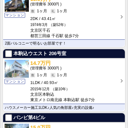
3000円
1ヶ月
1ヶ月
マンション
2DK
43.41㎡
1974年3月
（築52年）
文京区千石
都営三田線 千石駅 徒歩7分
2面バルコニーで明るいお部屋です！
本駒込ウエスト
206号室
14.7万円
3000円
1ヶ月
1ヶ月
マンション
1LDK
40.93㎡
2015年12月
（築10年）
文京区本駒込
東京メトロ南北線 本駒込駅 徒歩7分
ハウスメーカー施工1LDK♪人気の角部屋♪充実の設備♪
バンビ第4ビル
15.0万円