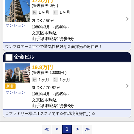
17.0万円
0円
1ヶ月
1ヶ月
2LDK
50㎡
マンション
1986年3月
（築40年）
文京区本駒込
山手線 駒込駅 徒歩9分
ワンフロアー２世帯で通気性良好な２面採光の角住戸！
帝金ビル
19.8万円
10000円
1ヶ月
1ヶ月
新着
3LDK
70.82㎡
マンション
1981年4月
（築45年）
文京区本駒込
山手線 駒込駅 徒歩8分
☆ファミリー様にオススメです☆住環境良好(^_-)-☆
≪
<
1
>
≫