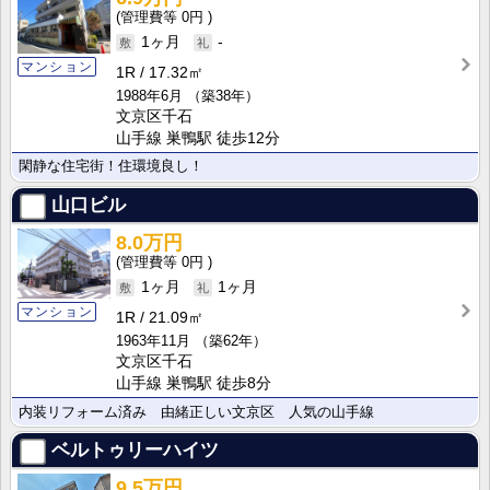
0円
1ヶ月
-
マンション
1R
17.32㎡
1988年6月
（築38年）
文京区千石
山手線 巣鴨駅 徒歩12分
閑静な住宅街！住環境良し！
山口ビル
8.0万円
0円
1ヶ月
1ヶ月
マンション
1R
21.09㎡
1963年11月
（築62年）
文京区千石
山手線 巣鴨駅 徒歩8分
内装リフォーム済み 由緒正しい文京区 人気の山手線
ベルトゥリーハイツ
9.5万円