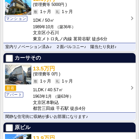
5000円
1ヶ月
1ヶ月
マンション
1DK
50㎡
1989年10月
（築36年）
文京区小石川
東京メトロ丸ノ内線 茗荷谷駅 徒歩6分
室内リノベーション済み♪ ２面バルコニー♪ 陽当たり良好♪
カーサその
13.5万円
0円
1ヶ月
1ヶ月
新着
1LDK
40.57㎡
アパート
1963年1月
（築63年）
文京区本駒込
都営三田線 千石駅 徒歩4分
閑静な住宅街に収納が多いお部屋になります♪
原ビル
13.9万円