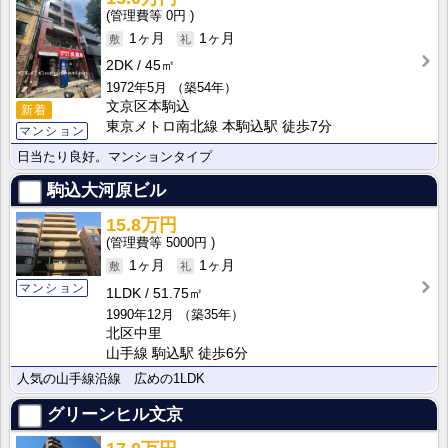
0円
1ヶ月
1ヶ月
2DK
45㎡
1972年5月
（築54年）
文京区本駒込
新着
東京メトロ南北線 本駒込駅 徒歩7分
マンション
日当たり良好。マンションタイプ
駒込大河原ビル
15.8万円
5000円
1ヶ月
1ヶ月
マンション
1LDK
51.75㎡
1990年12月
（築35年）
北区中里
山手線 駒込駅 徒歩6分
人気の山手線沿線 広めの1LDK
グリーンヒル文京