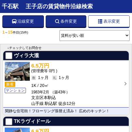
千石駅 王子店の賃貸物件沿線検索
沿線変更
条件変更
表示変更
1
15
～
件目
(15件)
↓チェックしてお問合せ
ヴィラ大瀧
6.5万円
0円
1ヶ月
1ヶ月
新着
1K
20㎡
マンション
1983年2月
（築43年）
文京区本駒込
山手線 駒込駅 徒歩12分
閑静な住宅街！フローリング張替え済み！ 広めのキッチン！
TKラヴィドール
6.9万円