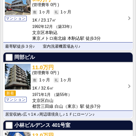
0円
1ヶ月
1ヶ月
マンション
1K
23.17㎡
1992年12月
（築33年）
文京区本駒込
東京メトロ南北線 本駒込駅 徒歩3分
最寄駅徒歩３分♪ 室内洗濯機置場あり♪
岡部ビル
11.0万円
0円
1ヶ月
1ヶ月
1K
32.6㎡
新着
1971年1月
（築55年）
マンション
文京区白山
都営三田線 白山（東京）駅 徒歩7分
居室収納♪広々1Ｋ♪周辺環境良し♪１Ｆにローソン♪
小林ビルデンス
401号室
12.0万円