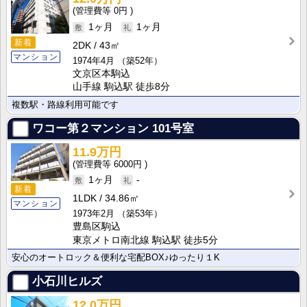
0円
1ヶ月
1ヶ月
新着
2DK
43㎡
マンション
1974年4月
（築52年）
文京区本駒込
山手線 駒込駅 徒歩8分
複数駅・路線利用可能です
ワコー第２マンション
101号室
11.9万円
6000円
1ヶ月
-
新着
1LDK
34.86㎡
マンション
1973年2月
（築53年）
豊島区駒込
東京メトロ南北線 駒込駅 徒歩5分
安心のオートロック＆便利な宅配BOX♪ゆったり１K
小石川ヒルズ
12.0万円