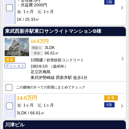
管理費
0円
1階
共益費
2000円
1ヶ月
1ヶ月
1K
25.33㎡
東武西新井駅東口サンライトマンションB棟
14.0万円
3LDK
66.61㎡
新着
10階建
鉄骨鉄筋コンクリート
マンション
1981年3月
（築45年）
足立区梅島
東武伊勢崎線 西新井駅 徒歩1分
この建物のすべての部屋にまとめてチェック
14.0万円
新着
9階
1ヶ月
1ヶ月
3LDK
66.61㎡
川津ビル