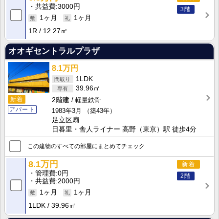
共益費
3000円
3階
1ヶ月
1ヶ月
1R
12.27㎡
オオギセントラルプラザ
8.1万円
1LDK
39.96㎡
新着
2階建
軽量鉄骨
アパート
1983年3月
（築43年）
足立区扇
日暮里・舎人ライナー 高野（東京）駅 徒歩4分
この建物のすべての部屋にまとめてチェック
8.1万円
新着
管理費
0円
2階
共益費
2000円
1ヶ月
1ヶ月
1LDK
39.96㎡