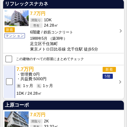
リフレックスナカネ
7.7万円
1DK
24.28㎡
新着
6階建
鉄筋コンクリート
マンション
1988年5月
（築38年）
足立区千住旭町
東京メトロ日比谷線 北千住駅 徒歩5分
この建物のすべての部屋にまとめてチェック
7.7万円
新着
管理費
0円
5階
共益費
5000円
1ヶ月
1ヶ月
1DK
24.28㎡
上原コーポ
7.0万円
2K
33.32㎡