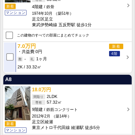
新着
4階建
鉄骨
マンション
1974年10月
（築51年）
足立区足立
東武伊勢崎線 五反野駅 徒歩1分
この建物のすべての部屋にまとめてチェック
7.0万円
新着
共益費
0円
4階
-
1ヶ月
2K
33.32㎡
A8
18.0万円
2LDK
57.32㎡
9階建
鉄筋コンクリート
2012年2月
（築14年）
足立区綾瀬
新着
東京メトロ千代田線 綾瀬駅 徒歩5分
マンション