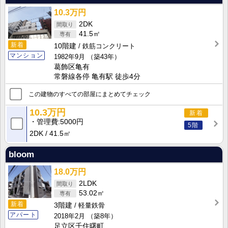
10.3万円
2DK
41.5㎡
新着
10階建
鉄筋コンクリート
マンション
1982年9月
（築43年）
葛飾区亀有
常磐線各停 亀有駅 徒歩4分
この建物のすべての部屋にまとめてチェック
10.3万円
新着
管理費
5000円
5階
2DK
41.5㎡
bloom
18.0万円
2LDK
53.02㎡
新着
3階建
軽量鉄骨
アパート
2018年2月
（築8年）
足立区千住曙町