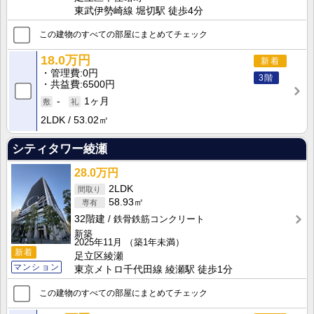
東武伊勢崎線 堀切駅 徒歩4分
この建物のすべての部屋にまとめてチェック
18.0万円
新着
管理費
0円
3階
共益費
6500円
-
1ヶ月
2LDK
53.02㎡
シティタワー綾瀬
28.0万円
2LDK
58.93㎡
32階建
鉄骨鉄筋コンクリート
新築
2025年11月
（築1年未満）
新着
足立区綾瀬
マンション
東京メトロ千代田線 綾瀬駅 徒歩1分
この建物のすべての部屋にまとめてチェック