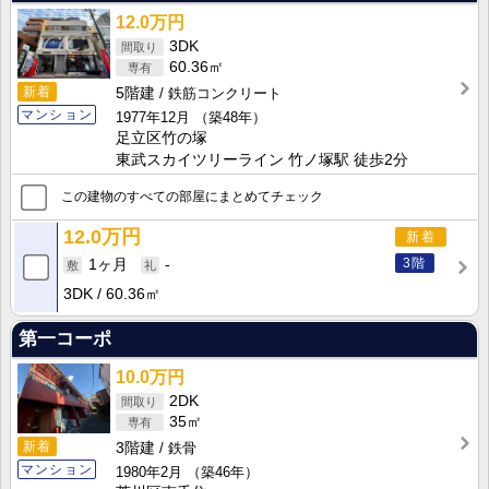
12.0万円
3DK
60.36㎡
新着
5階建
鉄筋コンクリート
マンション
1977年12月
（築48年）
足立区竹の塚
東武スカイツリーライン 竹ノ塚駅 徒歩2分
この建物のすべての部屋にまとめてチェック
12.0万円
新着
3階
1ヶ月
-
3DK
60.36㎡
第一コーポ
10.0万円
2DK
35㎡
新着
3階建
鉄骨
マンション
1980年2月
（築46年）