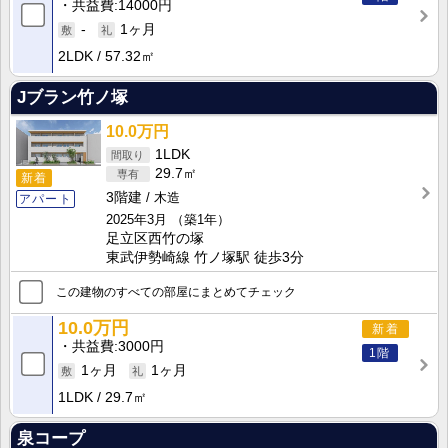
共益費
14000円
-
1ヶ月
2LDK
57.32㎡
Jブラン竹ノ塚
10.0万円
1LDK
29.7㎡
新着
3階建
木造
アパート
2025年3月
（築1年）
足立区西竹の塚
東武伊勢崎線 竹ノ塚駅 徒歩3分
この建物のすべての部屋にまとめてチェック
10.0万円
新着
共益費
3000円
1階
1ヶ月
1ヶ月
1LDK
29.7㎡
泉コープ