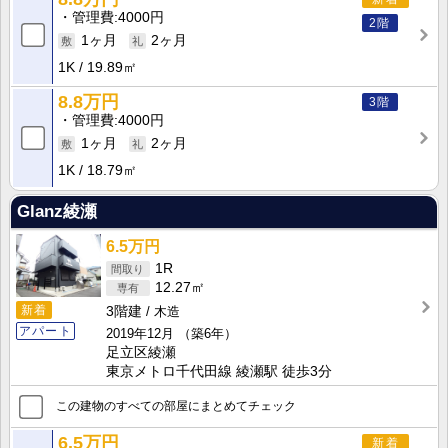
管理費
4000円
2階
1ヶ月
2ヶ月
1K
19.89㎡
8.8万円
3階
管理費
4000円
1ヶ月
2ヶ月
1K
18.79㎡
Glanz綾瀬
6.5万円
1R
12.27㎡
新着
3階建
木造
アパート
2019年12月
（築6年）
足立区綾瀬
東京メトロ千代田線 綾瀬駅 徒歩3分
この建物のすべての部屋にまとめてチェック
6.5万円
新着