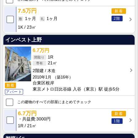
7.5万円
新着
2階
1ヶ月
1ヶ月
1K
23㎡
インベスト上野
6.7万円
1R
21㎡
2階建
木造
2010年1月
（築16年）
台東区根岸
新着
東京メトロ日比谷線 入谷（東京）駅 徒歩5分
アパート
この建物のすべての部屋にまとめてチェック
6.7万円
新着
共益費
3000円
1階
1R
21㎡