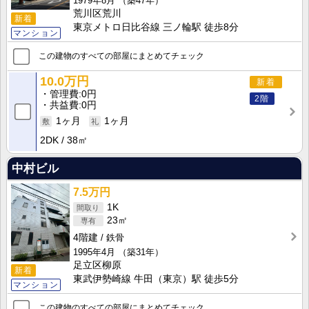
1979年8月
（築47年）
荒川区荒川
新着
東京メトロ日比谷線 三ノ輪駅 徒歩8分
マンション
この建物のすべての部屋にまとめてチェック
10.0万円
新着
管理費
0円
2階
共益費
0円
1ヶ月
1ヶ月
2DK
38㎡
中村ビル
7.5万円
1K
23㎡
4階建
鉄骨
1995年4月
（築31年）
足立区柳原
新着
東武伊勢崎線 牛田（東京）駅 徒歩5分
マンション
この建物のすべての部屋にまとめてチェック