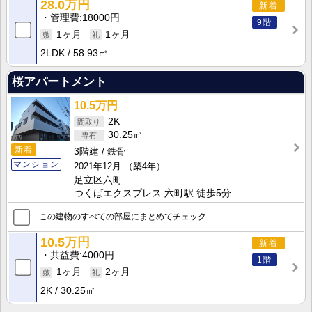
28.0万円
新着
管理費
18000円
9階
1ヶ月
1ヶ月
2LDK
58.93㎡
桜アパートメント
10.5万円
2K
30.25㎡
新着
3階建
鉄骨
マンション
2021年12月
（築4年）
足立区六町
つくばエクスプレス 六町駅 徒歩5分
この建物のすべての部屋にまとめてチェック
10.5万円
新着
共益費
4000円
1階
1ヶ月
2ヶ月
2K
30.25㎡