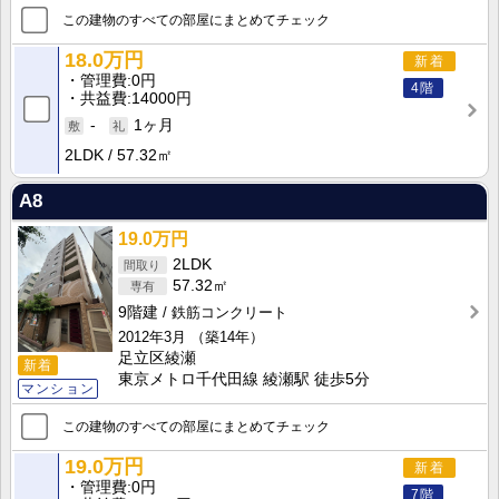
この建物のすべての部屋にまとめてチェック
18.0万円
新着
管理費
0円
4階
共益費
14000円
-
1ヶ月
2LDK
57.32㎡
A8
19.0万円
2LDK
57.32㎡
9階建
鉄筋コンクリート
2012年3月
（築14年）
足立区綾瀬
新着
東京メトロ千代田線 綾瀬駅 徒歩5分
マンション
この建物のすべての部屋にまとめてチェック
19.0万円
新着
管理費
0円
7階