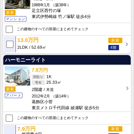
1988年1月
（築38年）
足立区西竹の塚
新着
東武伊勢崎線 竹ノ塚駅 徒歩4分
マンション
この建物のすべての部屋にまとめてチェック
13.0万円
新着
2LDK
52.69㎡
4階
ハーモニーライト
7.9万円
1K
25.33㎡
新着
2階建
木造
アパート
2012年2月
（築14年）
葛飾区小菅
東京メトロ千代田線 綾瀬駅 徒歩5分
この建物のすべての部屋にまとめてチェック
7.9万円
新着