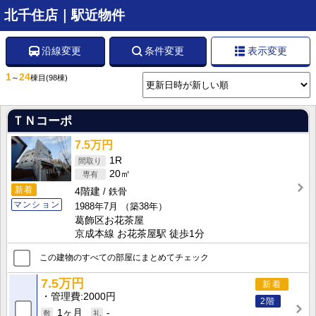
北千住店｜駅近物件
沿線変更
条件変更
表示変更
1
24
～
棟目
(98棟)
ＴＮコーポ
7.5万円
1R
20㎡
新着
4階建
鉄骨
マンション
1988年7月
（築38年）
葛飾区お花茶屋
京成本線 お花茶屋駅 徒歩1分
この建物のすべての部屋にまとめてチェック
7.5万円
新着
管理費
2000円
2階
1ヶ月
-