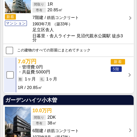
1R
20.85㎡
新着
7階建
鉄筋コンクリート
マンション
1993年7月
（築33年）
足立区舎人
日暮里・舎人ライナー 見沼代親水公園駅 徒歩3
分
この建物のすべての部屋にまとめてチェック
7.0万円
新着
管理費
0円
5階
共益費
5000円
1ヶ月
1ヶ月
1R
20.85㎡
ガーデンハイツ小木曽
10.0万円
2DK
38㎡
6階建
鉄筋コンクリート