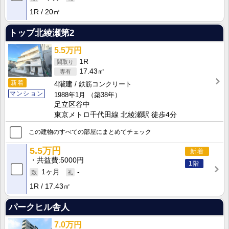
1R
20㎡
トップ北綾瀬第2
5.5万円
1R
17.43㎡
新着
4階建
鉄筋コンクリート
マンション
1988年1月
（築38年）
足立区谷中
東京メトロ千代田線 北綾瀬駅 徒歩4分
この建物のすべての部屋にまとめてチェック
5.5万円
新着
共益費
5000円
1階
1ヶ月
-
1R
17.43㎡
パークヒル舎人
7.0万円