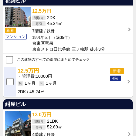
都築ビル
12.5万円
2DK
45.24㎡
新着
7階建
鉄骨
マンション
1991年5月
（築35年）
台東区竜泉
東京メトロ日比谷線 三ノ輪駅 徒歩3分
この建物のすべての部屋にまとめてチェック
12.5万円
新着
管理費
10000円
4階
1ヶ月
1ヶ月
2DK
45.24㎡
紺屋ビル
13.0万円
2LDK
52.69㎡
4階建
鉄骨