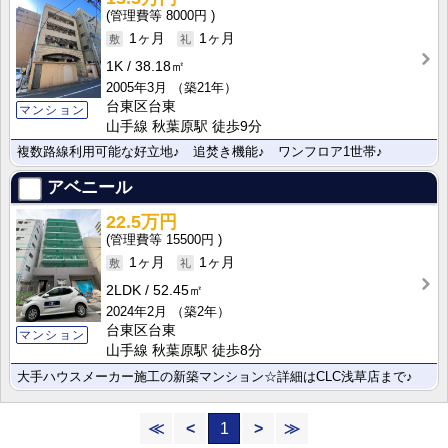
8000円
1ヶ月
1ヶ月
1K
38.18㎡
2005年3月
（築21年）
台東区台東
マンション
山手線 秋葉原駅 徒歩9分
複数路線利用可能な好立地♪ 追焚き機能♪ ワンフロア1世帯♪
アベニール
22.5万円
15500円
1ヶ月
1ヶ月
2LDK
52.45㎡
2024年2月
（築2年）
台東区台東
マンション
山手線 秋葉原駅 徒歩8分
大手ハウスメーカー施工の新築マンション☆詳細はCLC浅草店まで♪
≪
<
1
>
≫