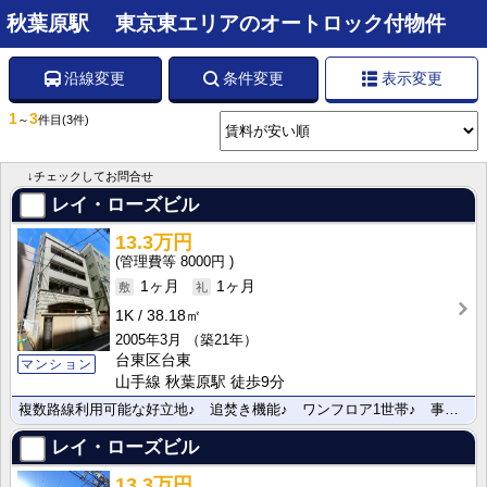
秋葉原駅 東京東エリアのオートロック付物件
沿線変更
条件変更
表示変更
1
3
～
件目
(3件)
↓チェックしてお問合せ
レイ・ローズビル
13.3万円
8000円
1ヶ月
1ヶ月
1K
38.18㎡
2005年3月
（築21年）
台東区台東
マンション
山手線 秋葉原駅 徒歩9分
複数路線利用可能な好立地♪ 追焚き機能♪ ワンフロア1世帯♪ 事務所利用も可♪
レイ・ローズビル
13.3万円