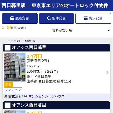
西日暮里駅 東京東エリアのオートロック付物件
沿線変更
条件変更
表示変更
1
24
～
件目
(116件)
↓チェックしてお問合せ
オアシス西日暮里
3.4万円
0円
1R
8㎡
2004年3月
（築22年）
荒川区西日暮里
山手線 西日暮里駅 徒歩11分
新着
マンション
男性限定階！RCマンションシェアハウス
オアシス西日暮里