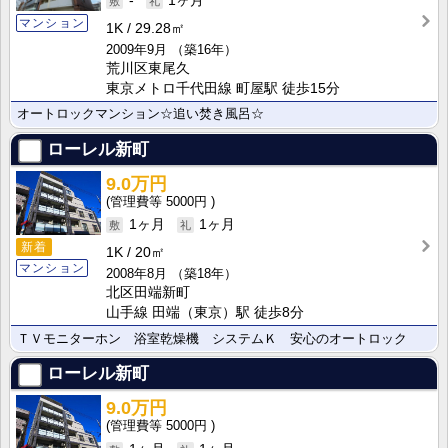
-
1ヶ月
マンション
1K
29.28㎡
2009年9月
（築16年）
荒川区東尾久
東京メトロ千代田線 町屋駅 徒歩15分
オートロックマンション☆追い焚き風呂☆
ローレル新町
9.0万円
5000円
1ヶ月
1ヶ月
新着
1K
20㎡
マンション
2008年8月
（築18年）
北区田端新町
山手線 田端（東京）駅 徒歩8分
ＴＶモニターホン 浴室乾燥機 システムＫ 安心のオートロック
ローレル新町
9.0万円
5000円