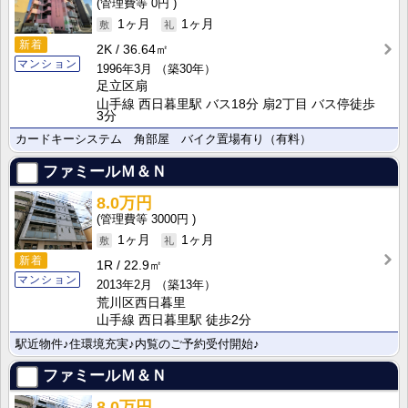
0円
1ヶ月
1ヶ月
新着
2K
36.64㎡
マンション
1996年3月
（築30年）
足立区扇
山手線 西日暮里駅 バス18分 扇2丁目 バス停徒歩
3分
カードキーシステム 角部屋 バイク置場有り（有料）
ファミールＭ＆Ｎ
8.0万円
3000円
1ヶ月
1ヶ月
新着
1R
22.9㎡
マンション
2013年2月
（築13年）
荒川区西日暮里
山手線 西日暮里駅 徒歩2分
駅近物件♪住環境充実♪内覧のご予約受付開始♪
ファミールＭ＆Ｎ
8.0万円