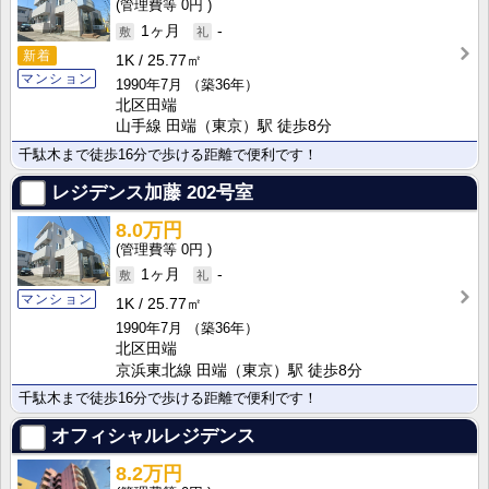
0円
1ヶ月
-
新着
1K
25.77㎡
マンション
1990年7月
（築36年）
北区田端
山手線 田端（東京）駅 徒歩8分
千駄木まで徒歩16分で歩ける距離で便利です！
レジデンス加藤
202号室
8.0万円
0円
1ヶ月
-
マンション
1K
25.77㎡
1990年7月
（築36年）
北区田端
京浜東北線 田端（東京）駅 徒歩8分
千駄木まで徒歩16分で歩ける距離で便利です！
オフィシャルレジデンス
8.2万円