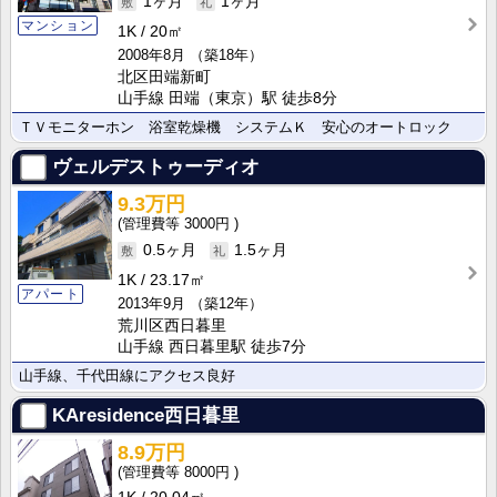
1ヶ月
1ヶ月
マンション
1K
20㎡
2008年8月
（築18年）
北区田端新町
山手線 田端（東京）駅 徒歩8分
ＴＶモニターホン 浴室乾燥機 システムＫ 安心のオートロック
ヴェルデストゥーディオ
9.3万円
3000円
0.5ヶ月
1.5ヶ月
1K
23.17㎡
アパート
2013年9月
（築12年）
荒川区西日暮里
山手線 西日暮里駅 徒歩7分
山手線、千代田線にアクセス良好
KAresidence西日暮里
8.9万円
8000円