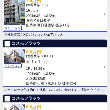
3.4万円
0円
1R
8㎡
2004年3月
（築22年）
荒川区西日暮里
山手線 西日暮里駅 徒歩11分
マンション
男性限定階！RCマンションシェアハウス
コスモフラッツ
6.6万円
3000円
1ヶ月
-
マンション
1R
15.29㎡
1994年8月
（築32年）
北区田端新町
山手線 田端（東京）駅 徒歩12分
オートロック付き物件！外観もおしゃれで使いやすい収納がたくさんついています！
コスモフラッツ
6.6万円