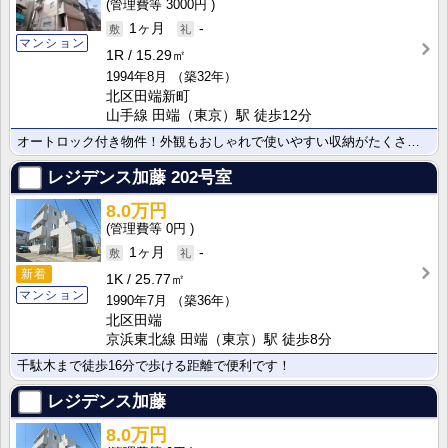
3000円
1ヶ月
-
マンション
1R
15.29㎡
1994年8月
（築32年）
北区田端新町
山手線 田端（東京）駅 徒歩12分
オートロック付き物件！外観もおしゃれで使いやすい収納がたくさんついています！
レジデンス加藤
202号室
8.0万円
0円
1ヶ月
-
新着
1K
25.77㎡
マンション
1990年7月
（築36年）
北区田端
京浜東北線 田端（東京）駅 徒歩8分
千駄木まで徒歩16分で歩ける距離で便利です！
レジデンス加藤
8.0万円