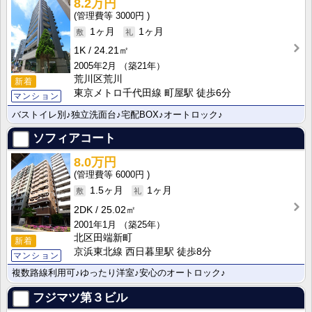
8.2万円
3000円
1ヶ月
1ヶ月
1K
24.21㎡
2005年2月
（築21年）
荒川区荒川
新着
東京メトロ千代田線 町屋駅 徒歩6分
マンション
バストイレ別♪独立洗面台♪宅配BOX♪オートロック♪
ソフィアコート
8.0万円
6000円
1.5ヶ月
1ヶ月
2DK
25.02㎡
2001年1月
（築25年）
北区田端新町
新着
京浜東北線 西日暮里駅 徒歩8分
マンション
複数路線利用可♪ゆったり洋室♪安心のオートロック♪
フジマツ第３ビル