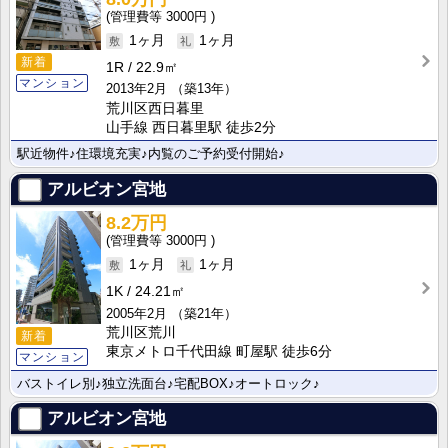
3000円
1ヶ月
1ヶ月
新着
1R
22.9㎡
マンション
2013年2月
（築13年）
荒川区西日暮里
山手線 西日暮里駅 徒歩2分
駅近物件♪住環境充実♪内覧のご予約受付開始♪
アルビオン宮地
8.2万円
3000円
1ヶ月
1ヶ月
1K
24.21㎡
2005年2月
（築21年）
荒川区荒川
新着
東京メトロ千代田線 町屋駅 徒歩6分
マンション
バストイレ別♪独立洗面台♪宅配BOX♪オートロック♪
アルビオン宮地