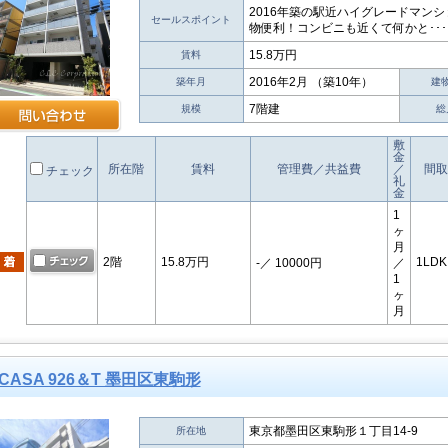
2016年築の駅近ハイグレードマン
セールスポイント
物便利！コンビニも近くて何かと･･･
15.8万円
賃料
2016年2月 （築10年）
築年月
建
7階建
規模
総
敷
金
所在階
賃料
管理費／共益費
／
間取
チェック
礼
金
1
ヶ
月
2階
15.8万円
1LDK
-
／ 10000円
／
1
ヶ
月
CASA 926＆T 墨田区東駒形
東京都墨田区東駒形１丁目14-9
所在地