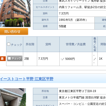
東武スカイツリーライン 曳舟駅 徒歩
交通
内装リフォーム済、駅徒歩2分の好
セールスポイント
7.3万円
賃料
1991年5月 （築35年）
築年月
建
5階建
規模
総
敷
金
所在階
賃料
管理費／共益費
／
間
チェック
礼
金
-
2階
7.3万円
1K
-
／ 5000円
／
-
イーストコート平野 江東区平野
東京都江東区平野２丁目8-19
所在地
東京メトロ半蔵門線 清澄白河駅 徒歩
交通
スーパー・コンビニ・公園至近の好
セールスポイント