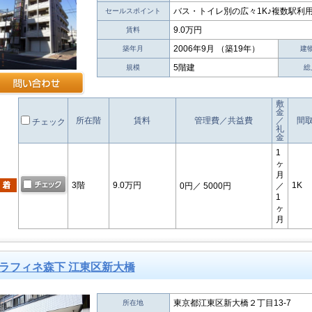
バス・トイレ別の広々1K♪複数駅利
セールスポイント
9.0万円
賃料
2006年9月 （築19年）
築年月
建
5階建
規模
総
敷
金
所在階
賃料
管理費／共益費
／
間
チェック
礼
金
1
ヶ
月
3階
9.0万円
1K
0円
／ 5000円
／
1
ヶ
月
ラフィネ森下 江東区新大橋
東京都江東区新大橋２丁目13-7
所在地