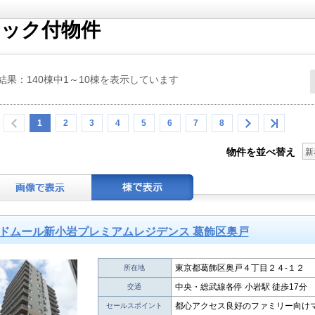
ロック付物件
結果：140棟中1～10棟を表示しています
1
2
3
4
5
6
7
8
物件を並べ替え
新
ドムール新小岩プレミアムレジデンス 葛飾区奥戸
東京都葛飾区奥戸４丁目２４-１２
所在地
中央・総武線各停 小岩駅 徒歩17分
交通
都心アクセス良好のファミリー向け
セールスポイント