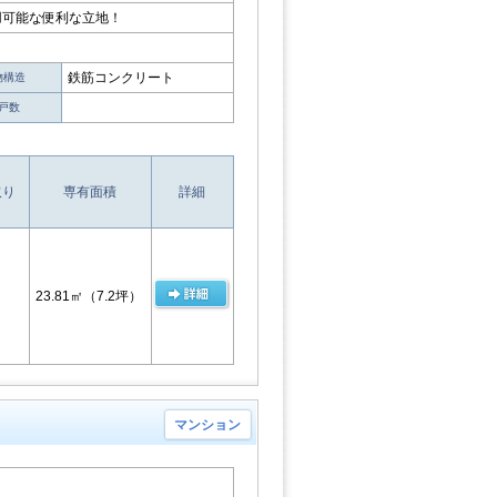
用可能な便利な立地！
鉄筋コンクリート
物構造
戸数
取り
専有面積
詳細
23.81㎡
（7.2坪）
マンション