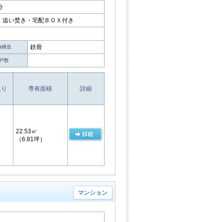
分
・追い焚き・宅配ＢＯＸ付き
鉄骨
物構造
戸数
取り
専有面積
詳細
22.53㎡
（6.81坪）
マンション