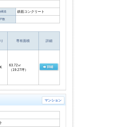
鉄筋コンクリート
物構造
戸数
り
専有面積
詳細
63.72㎡
K
（19.27坪）
マンション
分