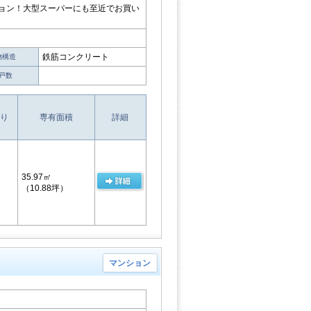
ション！大型スーパーにも至近でお買い
鉄筋コンクリート
物構造
戸数
り
専有面積
詳細
35.97㎡
（10.88坪）
マンション