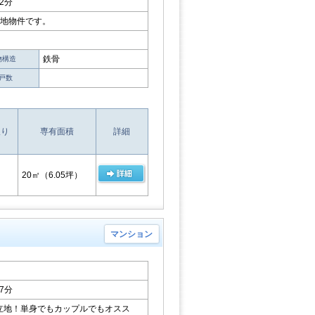
2分
立地物件です。
鉄骨
物構造
戸数
取り
専有面積
詳細
20㎡
（6.05坪）
マンション
7分
立地！単身でもカップルでもオスス