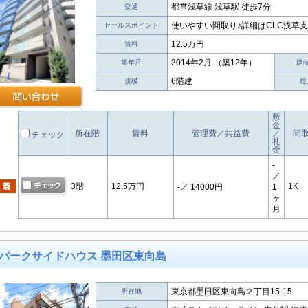
都営浅草線 浅草駅 徒歩7分
交通
使いやすい間取り♪詳細はCLC浅草支
セールスポイント
12.5万円
賃料
2014年2月 （築12年）
築年月
建
6階建
規模
総
敷
金
所在階
賃料
管理費／共益費
／
間
チェック
礼
金
-
／
3階
12.5万円
1K
-
／ 14000円
1
ヶ
月
パークサイドハウス 墨田区東向島
東京都墨田区東向島２丁目15-15
所在地