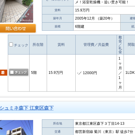
メ！浴室乾燥機・追い焚き可能！
15.9万円
賃料
2005年12月 （築20年）
築年月
建
6階建
規模
総
敷
金
所在階
賃料
管理費／共益費
／
間取
チェック
礼
金
1
ヶ
月
5階
15.9万円
1LDK
-
／ 12000円
／
1
ヶ
月
シュミネ森下 江東区森下
東京都江東区森下３丁目14-13
所在地
都営新宿線 菊川（東京）駅 徒歩7分
交通