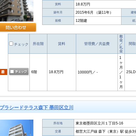
18.8万円
賃料
2015年6月 （築11年）
築年月
建
12階建
規模
総
敷
金
所在階
賃料
管理費／共益費
／
間取
チェック
礼
金
1
ヶ
月
6階
18.8万円
2SLD
10000円
／ -
／
1
ヶ
月
プラシードテラス森下 墨田区立川
東京都墨田区立川１丁目5-16
所在地
都営大江戸線 森下（東京）駅 徒歩3
交通