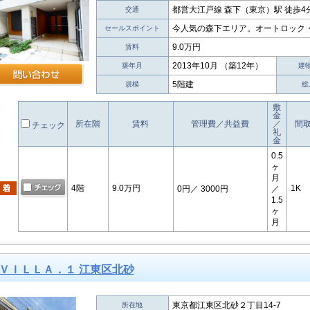
都営大江戸線 森下（東京）駅 徒歩4
交通
今人気の森下エリア。オートロック
セールスポイント
9.0万円
賃料
2013年10月 （築12年）
築年月
建
5階建
規模
総
敷
金
所在階
賃料
管理費／共益費
／
間
チェック
礼
金
0.5
ヶ
月
4階
9.0万円
1K
0円
／ 3000円
／
1.5
ヶ
月
ＶＩＬＬＡ．１ 江東区北砂
東京都江東区北砂２丁目14-7
所在地