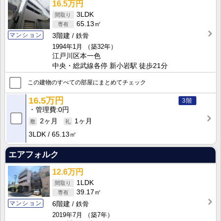
16.5万円
3LDK
65.13㎡
マンション
3階建
鉄骨
1994年1月
（築32年）
江戸川区本一色
中央・総武線各停 新小岩駅 徒歩21分
この建物のすべての部屋にまとめてチェック
16.5万円
3階
管理費
0円
2ヶ月
1ヶ月
3LDK
65.13㎡
エアフォルク
12.6万円
1LDK
39.17㎡
マンション
6階建
鉄骨
2019年7月
（築7年）