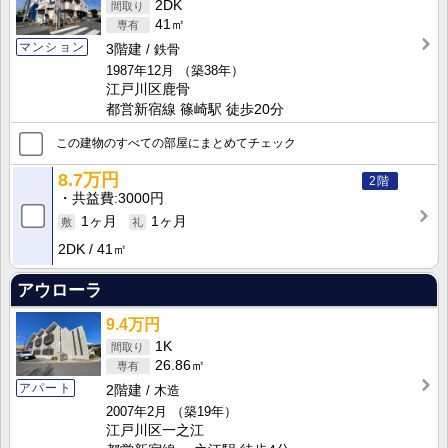
2DK
41㎡
マンション
3階建
鉄骨
1987年12月
（築38年）
江戸川区鹿骨
都営新宿線 篠崎駅 徒歩20分
この建物のすべての部屋にまとめてチェック
8.7万円
2階
共益費
3000円
1ヶ月
1ヶ月
2DK
41㎡
アウローラ
9.4万円
1K
26.86㎡
アパート
2階建
木造
2007年2月
（築19年）
江戸川区一之江