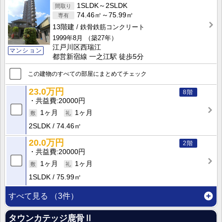
1SLDK～2SLDK
74.46㎡～75.99㎡
13階建
鉄骨鉄筋コンクリート
1999年8月
（築27年）
江戸川区西瑞江
マンション
都営新宿線 一之江駅 徒歩5分
この建物のすべての部屋にまとめてチェック
23.0万円
8階
共益費
20000円
1ヶ月
1ヶ月
2SLDK
74.46㎡
20.0万円
2階
共益費
20000円
1ヶ月
1ヶ月
1SLDK
75.99㎡
すべて見る
（3件）
タウンカテッジ鹿骨Ⅱ