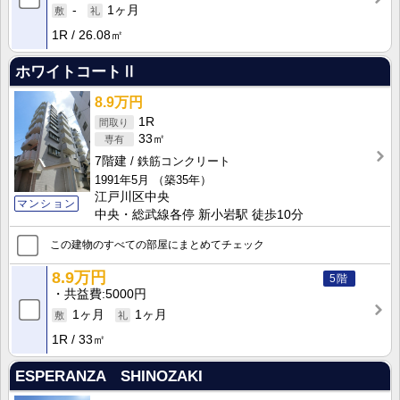
-
1ヶ月
1R
26.08㎡
ホワイトコートⅡ
8.9万円
1R
33㎡
7階建
鉄筋コンクリート
1991年5月
（築35年）
江戸川区中央
マンション
中央・総武線各停 新小岩駅 徒歩10分
この建物のすべての部屋にまとめてチェック
8.9万円
5階
共益費
5000円
1ヶ月
1ヶ月
1R
33㎡
ESPERANZA SHINOZAKI