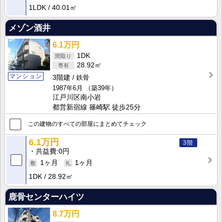
1LDK
40.01㎡
メゾン酒井
6.1万円
1DK
28.92㎡
マンション
3階建
鉄骨
1987年6月
（築39年）
江戸川区南小岩
都営新宿線 篠崎駅 徒歩25分
この建物のすべての部屋にまとめてチェック
6.1万円
3階
共益費
0円
1ヶ月
1ヶ月
1DK
28.92㎡
鹿骨センターハイツ
8.7万円