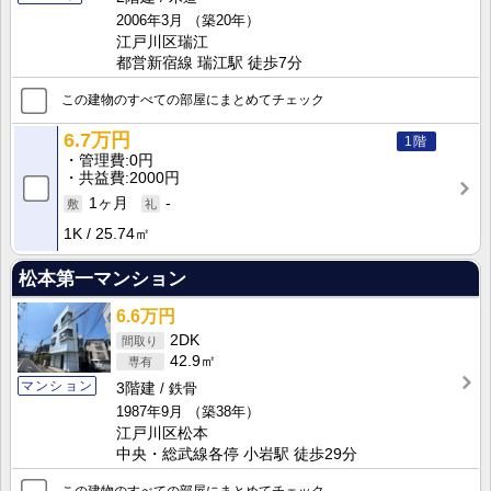
2006年3月
（築20年）
江戸川区瑞江
都営新宿線 瑞江駅 徒歩7分
この建物のすべての部屋にまとめてチェック
6.7万円
1階
管理費
0円
共益費
2000円
1ヶ月
-
1K
25.74㎡
松本第一マンション
6.6万円
2DK
42.9㎡
マンション
3階建
鉄骨
1987年9月
（築38年）
江戸川区松本
中央・総武線各停 小岩駅 徒歩29分