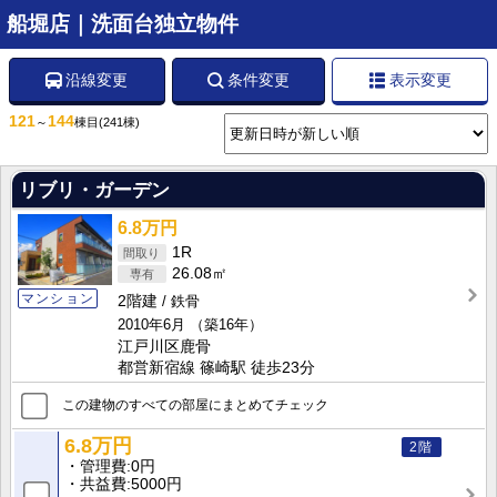
船堀店｜洗面台独立物件
沿線変更
条件変更
表示変更
121
144
～
棟目
(241棟)
リブリ・ガーデン
6.8万円
1R
26.08㎡
マンション
2階建
鉄骨
2010年6月
（築16年）
江戸川区鹿骨
都営新宿線 篠崎駅 徒歩23分
この建物のすべての部屋にまとめてチェック
6.8万円
2階
管理費
0円
共益費
5000円