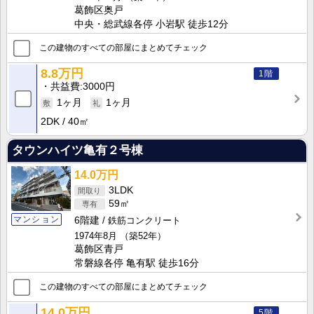
葛飾区奥戸
中央・総武線各停 小岩駅 徒歩12分
この建物のすべての部屋にまとめてチェック
8.8万円
1階
共益費
3000円
1ヶ月
1ヶ月
2DK
40㎡
タウンハイツ亀有２号棟
14.0万円
3LDK
59㎡
マンション
6階建
鉄筋コンクリート
1974年8月
（築52年）
葛飾区青戸
常磐線各停 亀有駅 徒歩16分
この建物のすべての部屋にまとめてチェック
14.0万円
5階