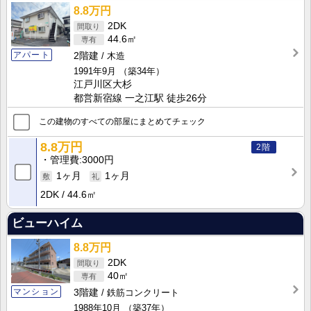
8.8万円
2DK
44.6㎡
アパート
2階建
木造
1991年9月
（築34年）
江戸川区大杉
都営新宿線 一之江駅 徒歩26分
この建物のすべての部屋にまとめてチェック
8.8万円
2階
管理費
3000円
1ヶ月
1ヶ月
2DK
44.6㎡
ビューハイム
8.8万円
2DK
40㎡
マンション
3階建
鉄筋コンクリート
1988年10月
（築37年）