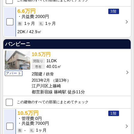
この建物のすべての部屋にまとめてチェック
6.6万円
3階
共益費
2000円
1ヶ月
1ヶ月
2DK
42.9㎡
バンビーニ
10.5万円
1LDK
40.01㎡
アパート
2階建
鉄骨
2013年2月
（築13年）
江戸川区上篠崎
都営新宿線 篠崎駅 徒歩11分
この建物のすべての部屋にまとめてチェック
10.5万円
1階
管理費
0円
共益費
7000円
-
1ヶ月