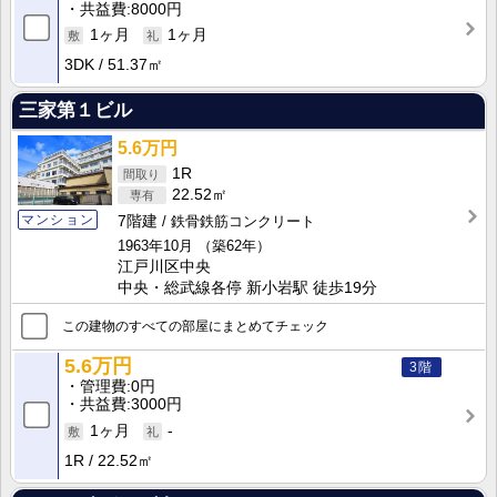
共益費
8000円
1ヶ月
1ヶ月
3DK
51.37㎡
三家第１ビル
5.6万円
1R
22.52㎡
マンション
7階建
鉄骨鉄筋コンクリート
1963年10月
（築62年）
江戸川区中央
中央・総武線各停 新小岩駅 徒歩19分
この建物のすべての部屋にまとめてチェック
5.6万円
3階
管理費
0円
共益費
3000円
1ヶ月
-
1R
22.52㎡