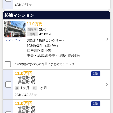
4DK
67㎡
杉浦マンション
11.0万円
2DK
42.83㎡
マンション
3階建
鉄筋コンクリート
1984年3月
（築42年）
江戸川区南小岩
中央・総武線各停 小岩駅 徒歩3分
この建物のすべての部屋にまとめてチェック
11.0万円
3階
管理費
0円
共益費
0円
1ヶ月
1ヶ月
2DK
42.83㎡
11.0万円
3階
管理費
0円
共益費
0円