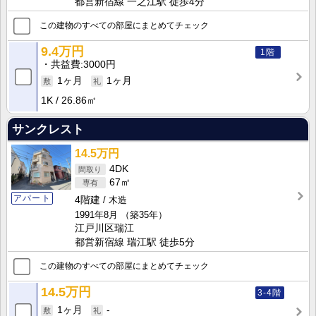
都営新宿線 一之江駅 徒歩4分
この建物のすべての部屋にまとめてチェック
9.4万円
1階
共益費
3000円
1ヶ月
1ヶ月
1K
26.86㎡
サンクレスト
14.5万円
4DK
67㎡
アパート
4階建
木造
1991年8月
（築35年）
江戸川区瑞江
都営新宿線 瑞江駅 徒歩5分
この建物のすべての部屋にまとめてチェック
14.5万円
3-4階
1ヶ月
-