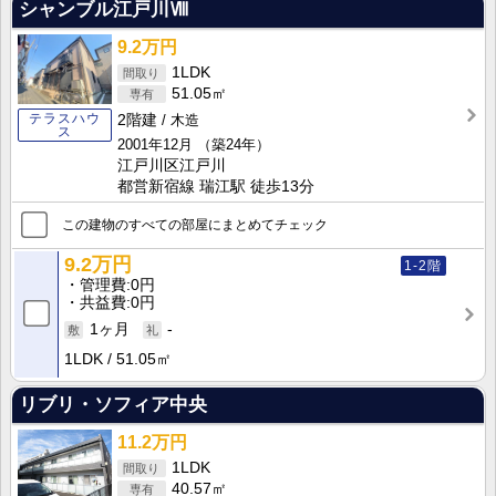
シャンブル江戸川Ⅷ
9.2万円
1LDK
51.05㎡
テラスハウ
2階建
木造
ス
2001年12月
（築24年）
江戸川区江戸川
都営新宿線 瑞江駅 徒歩13分
この建物のすべての部屋にまとめてチェック
9.2万円
1-2階
管理費
0円
共益費
0円
1ヶ月
-
1LDK
51.05㎡
リブリ・ソフィア中央
11.2万円
1LDK
40.57㎡