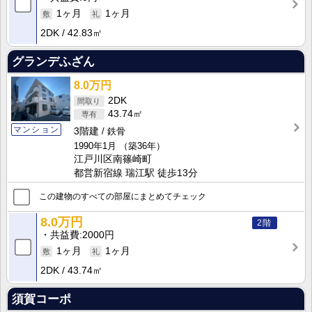
1ヶ月
1ヶ月
2DK
42.83㎡
グランデふざん
8.0万円
2DK
43.74㎡
マンション
3階建
鉄骨
1990年1月
（築36年）
江戸川区南篠崎町
都営新宿線 瑞江駅 徒歩13分
この建物のすべての部屋にまとめてチェック
8.0万円
2階
共益費
2000円
1ヶ月
1ヶ月
2DK
43.74㎡
須賀コーポ