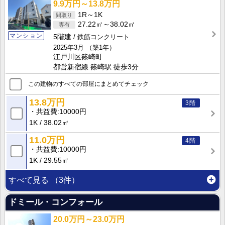
9.9万円～13.8万円
1R～1K
27.22㎡～38.02㎡
マンション
5階建
鉄筋コンクリート
2025年3月
（築1年）
江戸川区篠崎町
都営新宿線 篠崎駅 徒歩3分
この建物のすべての部屋にまとめてチェック
13.8万円
3階
共益費
10000円
1K
38.02㎡
11.0万円
4階
共益費
10000円
1K
29.55㎡
すべて見る
（3件）
ドミール・コンフォール
20.0万円～23.0万円