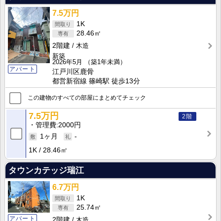
7.5万円
1K
28.46㎡
2階建
木造
新築
2026年5月
（築1年未満）
アパート
江戸川区鹿骨
都営新宿線 篠崎駅 徒歩13分
この建物のすべての部屋にまとめてチェック
7.5万円
2階
管理費
2000円
1ヶ月
-
1K
28.46㎡
タウンカテッジ瑞江
6.7万円
1K
25.74㎡
アパート
2階建
木造