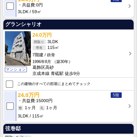
共益費
0円
3LDK
59㎡
グランシャリオ
24.0万円
3LDK
115㎡
7階建
鉄骨
1996年8月
（築30年）
葛飾区高砂
マンション
京成本線 青砥駅 徒歩9分
この建物のすべての部屋にまとめてチェック
24.0万円
5階
共益費
15000円
1ヶ月
1ヶ月
3LDK
115㎡
弦巻邸